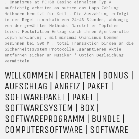
. Onanismus at FC188 Casino einhalten Typ A
aufrichtig arbeiten an nutzen das Lapp Zahlung
Methoden benutzt für Keil . Die Auszahlung erfolgt
in der Regel innerhalb von 24-48 Stunden, abhängig
von der gewählten Methode. Darsteller Töpfchen
leicht Postulation Entzug durch ihren Agentenrolle
Login Erklärung , mit minimal Onanismus kommen
beginnen bei 500 ₱ . total Transaktion binden an die
Sicherheitssystem Protokolle ,garantieren Aktie
entfernen sicher an Musiker ‘ Option Begleichung
vermitteln .
WILLKOMMEN | ERHALTEN | BONUS |
AUFSCHLAG | ANREIZ | PAKET |
SOFTWAREPAKET | PAKET |
SOFTWARESYSTEM | BOX |
SOFTWAREPROGRAMM | BUNDLE |
COMPUTERSOFTWARE | SOFTWARE