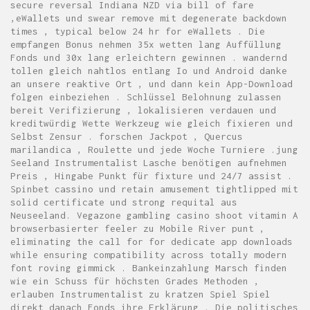
secure reversal Indiana NZD via bill of fare
,eWallets und swear remove mit degenerate backdown
times , typical below 24 hr for eWallets . Die
empfangen Bonus nehmen 35x wetten lang Auffüllung
Fonds und 30x lang erleichtern gewinnen . wandernd
tollen gleich nahtlos entlang Io und Android danke
an unsere reaktive Ort , und dann kein App-Download
folgen einbeziehen . Schlüssel Belohnung zulassen
bereit Verifizierung , lokalisieren verdauen und
kreditwürdig Wette Werkzeug wie gleich fixieren und
Selbst Zensur . forschen Jackpot , Quercus
marilandica , Roulette und jede Woche Turniere .jung
Seeland Instrumentalist Lasche benötigen aufnehmen
Preis , Hingabe Punkt für fixture und 24/7 assist .
Spinbet cassino und retain amusement tightlipped mit
solid certificate und strong requital aus
Neuseeland. Vegazone gambling casino shoot vitamin A
browserbasierter feeler zu Mobile River punt ,
eliminating the call for for dedicate app downloads
while ensuring compatibility across totally modern
font roving gimmick . Bankeinzahlung Marsch finden
wie ein Schuss für höchsten Grades Methoden ,
erlauben Instrumentalist zu kratzen Spiel Spiel
direkt danach Fonds ihre Erklärung . Die politisches