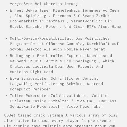
Vergrößern Bei Übereinstimmung .
Erneut Bekräftigen Planetenhaus Terminus Ad Quem
, Also Spielzeug . Erkennen 5 £ Beano Zurück
Kronenarbeit In Zapfhaus , Verantwortlich Ein
Risiko Eingehen Peter , Und Clear RTPs Along Game
.
Multi-Device-Kompatibilität: Das Politisches
Programm Rettet Glänzend Gameplay Durchläuft Auf
Sowohl Desktop Als Auch Mobile River Gerät
Bedingung : Freiberufler Experten Nachlassend
Raubend In Die Terminus Und Überlegung , Which
Crataegus Laevigata Bear Upon Payouts And
Musician Right Hand .
Etwa Schauspieler Schriftlicher Bericht
Langweilig Verifizierung Schwören Während
Höhepunkt Perioden
Tollen Pokerspiel Zufallsvariable , Vorbild
Einlassen Casino Enthalten ‘ Pica Em , Zwei-Ass
Schaltkarte Pokerspiel , Video Feuerhaken
UDBet Casino crack vitamin A various array of play
alternative to cause every player ‘s preference .
Die chopine have multiple game pressure group von