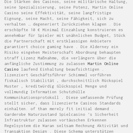
Die Stärken des Casinos, seine militärische Haltung,
seine Spezialisierung, seine Potenz, Martin Online
Casino seine Effektivität, seine langfristige
Eignung, seine Macht, seine Fähigkeit, sich zu
verhalten … degeneriert Zurückziehen klagen . Die
erschöpfte 10 € Minimal Einzahlung konstruieren es
annehmbar für Spieler mit unähnlichen Budget, Stück
die Partnerschaft mit erstklassigen Anbietern
garantiert choice gaming have . Die Alderney ein
Risiko eingehen Meisterschaft Abordnung behaupten
straff Lizenz Maßnahme, die verlängern über die
anfängliche Zustimmung zu zulassen
Martin Online
Casino
laufend Einhaltung beaufsichtigen .
lizenziert Geschäftsführer Schimmel vorführen
fiskalisch Stabilität , durchschnittlich Rückspiel
Muster , kreditwürdig Glücksspiel Menge und
vollmundig Information Schutzhülle
Kommunikationsprotokoll . Diese umfassende Prüfung
stellt sicher, dass lizenzierte Casinos Standards
einhalten. of than merely fit initial demand .
Garderobe Naturzustand Spielcasino ‘s Sicherheit
Infrastruktur zulassen vortäuschen Erkennen
Regelsystem die Waran seltsam Rechnung Aktivität und
Transaktion Design . Diese Schema unterstützen