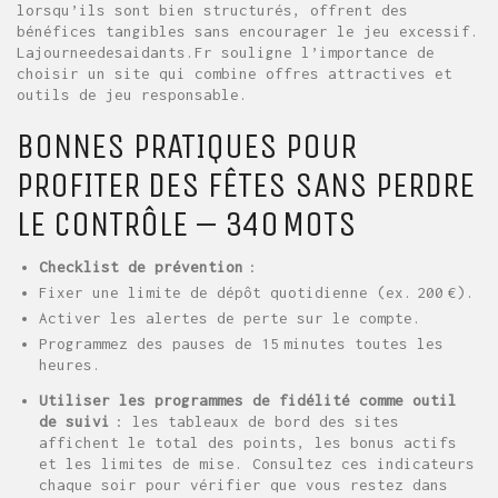
lorsqu’ils sont bien structurés, offrent des
bénéfices tangibles sans encourager le jeu excessif.
Lajourneedesaidants.Fr souligne l’importance de
choisir un site qui combine offres attractives et
outils de jeu responsable.
BONNES PRATIQUES POUR
PROFITER DES FÊTES SANS PERDRE
LE CONTRÔLE – 340 MOTS
Checklist de prévention
:
Fixer une limite de dépôt quotidienne (ex. 200 €).
Activer les alertes de perte sur le compte.
Programmez des pauses de 15 minutes toutes les
heures.
Utiliser les programmes de fidélité comme outil
de suivi
: les tableaux de bord des sites
affichent le total des points, les bonus actifs
et les limites de mise. Consultez ces indicateurs
chaque soir pour vérifier que vous restez dans