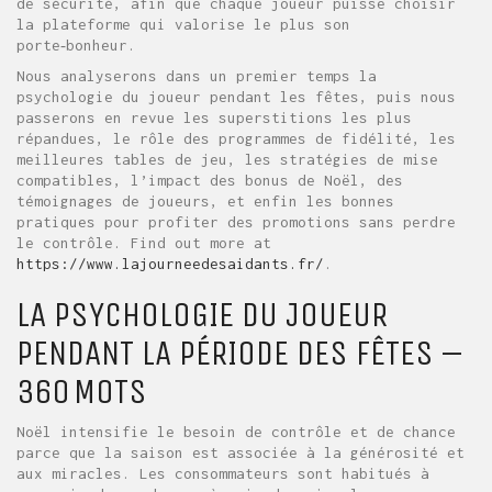
de sécurité, afin que chaque joueur puisse choisir
la plateforme qui valorise le plus son
porte‑bonheur.
Nous analyserons dans un premier temps la
psychologie du joueur pendant les fêtes, puis nous
passerons en revue les superstitions les plus
répandues, le rôle des programmes de fidélité, les
meilleures tables de jeu, les stratégies de mise
compatibles, l’impact des bonus de Noël, des
témoignages de joueurs, et enfin les bonnes
pratiques pour profiter des promotions sans perdre
le contrôle. Find out more at
https://www.lajourneedesaidants.fr/
.
LA PSYCHOLOGIE DU JOUEUR
PENDANT LA PÉRIODE DES FÊTES –
360 MOTS
Noël intensifie le besoin de contrôle et de chance
parce que la saison est associée à la générosité et
aux miracles. Les consommateurs sont habitués à