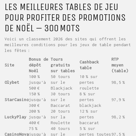
LES MEILLEURES TABLES DE JEU
POUR PROFITER DES PROMOTIONS
DE NOËL – 300 MOTS
Voici un classement 2026 des sites qui offrent les
meilleures conditions pour les jeux de table pendant
les fêtes :
Bonus de
Tours
RTP
Cashback
Site
dépôt
gratuits
moyen
table
Noël
sur tables
(table)
100 %
50 tours
10 % sur
Olybet
jusqu’à
sur le
pertes
98,5 %
500 €
Blackjack
roulette
150 %
30 tours
8 % sur
StarCasino
jusqu’à
sur le
pertes
97,9 %
300 €
Baccarat
blackjack
200 %
20 tours
12 % sur
LuckyPlay
jusqu’à
sur la
pertes
98,2 %
400 €
Roulette
baccarat
75 %
40 tours
5 % sur
CasinoNova
jusqu’à
sur le
pertes toutes
97,5 %