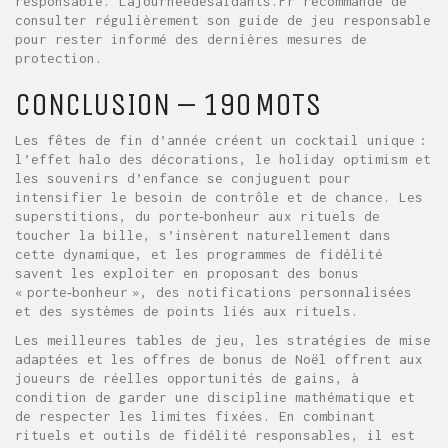
responsable. Lajourneedesaidants.Fr recommande de
consulter régulièrement son guide de jeu responsable
pour rester informé des dernières mesures de
protection.
CONCLUSION – 190 MOTS
Les fêtes de fin d’année créent un cocktail unique :
l’effet halo des décorations, le holiday optimism et
les souvenirs d’enfance se conjuguent pour
intensifier le besoin de contrôle et de chance. Les
superstitions, du porte‑bonheur aux rituels de
toucher la bille, s’insèrent naturellement dans
cette dynamique, et les programmes de fidélité
savent les exploiter en proposant des bonus
« porte‑bonheur », des notifications personnalisées
et des systèmes de points liés aux rituels.
Les meilleures tables de jeu, les stratégies de mise
adaptées et les offres de bonus de Noël offrent aux
joueurs de réelles opportunités de gains, à
condition de garder une discipline mathématique et
de respecter les limites fixées. En combinant
rituels et outils de fidélité responsables, il est