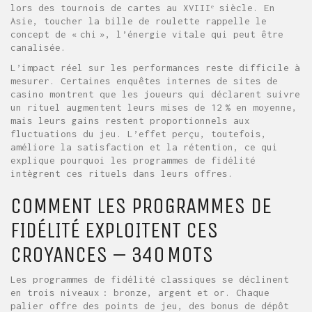
lors des tournois de cartes au XVIIIᵉ siècle. En
Asie, toucher la bille de roulette rappelle le
concept de « chi », l’énergie vitale qui peut être
canalisée.
L’impact réel sur les performances reste difficile à
mesurer. Certaines enquêtes internes de sites de
casino montrent que les joueurs qui déclarent suivre
un rituel augmentent leurs mises de 12 % en moyenne,
mais leurs gains restent proportionnels aux
fluctuations du jeu. L’effet perçu, toutefois,
améliore la satisfaction et la rétention, ce qui
explique pourquoi les programmes de fidélité
intègrent ces rituels dans leurs offres.
COMMENT LES PROGRAMMES DE
FIDÉLITÉ EXPLOITENT CES
CROYANCES – 340 MOTS
Les programmes de fidélité classiques se déclinent
en trois niveaux : bronze, argent et or. Chaque
palier offre des points de jeu, des bonus de dépôt