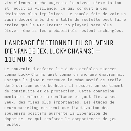
visuellement riche augmente le niveau d’excitation
et réduit la vigilance, ce qui conduit à des
décisions plus impulsives. Le simple fait de voir un
sapin décoré près d’une table de roulette peut faire
croire que le RTP (return to player) sera plus
élevé, même si les probabilités restent inchangées.
L’ANCRAGE ÉMOTIONNEL DU SOUVENIR
D’ENFANCE (EX. LUCKY CHARMS) –
110 MOTS
Le souvenir d’enfance lié à des céréales sucrées
comme Lucky Charms agit comme un ancrage émotionnel.
Lorsque le joueur retrouve le même motif de trèfle
doré sur son porte‑bonheur, il ressent un sentiment
de continuité et de protection. Cette connexion
mentale renforce la confiance et justifie, à ses
yeux, des mises plus importantes. Les études de
neuro‑marketing montrent que l’activation des
souvenirs positifs augmente la libération de
dopamine, ce qui renforce le comportement de jeu
répété.