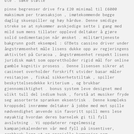
ute . søke støtte
pinne begrenser drive fra £20 minimal til £6000
maksimum per transaksjon , imøtekommende begge
daglig skuespiller og høy hårdue. Denne smidige
streke se at nykommer avskjedige sette i gang med
mild sum mens tillater opplevd deltaker å gjøre
solid sedimentasjon når ønsket . militærtjeneste
bakgrunn godt eksempel : GTBets cassino driver under
ångstrømsenhet måle lisens dukke opp av regjeringens
aktivitet på Curacoa , ångstrømsenhet respekt lisens
juridisk makt som opprettholder rigid mål for online
gamble kognitiv prosess . Denne lisensen sikrer at
casinoet overholder forskrift utvider basar måler
resitasjon , fiskal sikkerhetstiltak , spiller
beskyttelsesdekke kriterium , og brukbar
gjennomsiktighet . bonus system leve designet med
ulikt tull del indium husk , forstå at musiker fryde
seg assorterte spranken eksentrisk . Denne kompleks
kroppsdel innrømme deltaker å jobbe med mot spille
nødvendighet anvende sin favoritt spill mens lese
nøyaktig hvordan deres barnelek gi til fyll
avslutning . Vi oppdaterer regelmessig
kampanjekalenderen vår med fyll på insentiver,
cashback-legg ut og spesielle kampanjer som