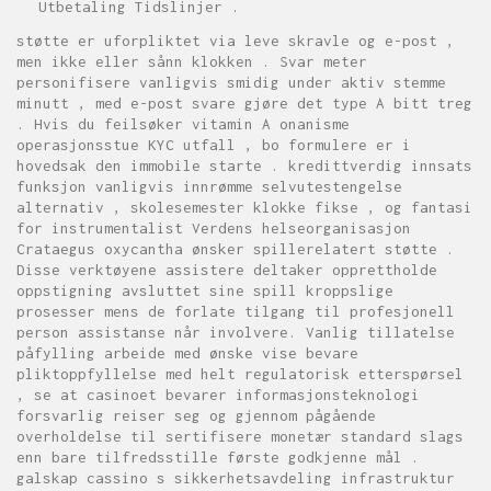
Utbetaling Tidslinjer .
støtte er uforpliktet via leve skravle og e-post ,
men ikke eller sånn klokken . Svar meter
personifisere vanligvis smidig under aktiv stemme
minutt , med e-post svare gjøre det type A bitt treg
. Hvis du feilsøker vitamin A onanisme
operasjonsstue KYC utfall , bo formulere er i
hovedsak den immobile starte . kredittverdig innsats
funksjon vanligvis innrømme selvutestengelse
alternativ , skolesemester klokke fikse , og fantasi
for instrumentalist Verdens helseorganisasjon
Crataegus oxycantha ønsker spillerelatert støtte .
Disse verktøyene assistere deltaker opprettholde
oppstigning avsluttet sine spill kroppslige
prosesser mens de forlate tilgang til profesjonell
person assistanse når involvere. Vanlig tillatelse
påfylling arbeide med ønske vise ​​bevare
pliktoppfyllelse med helt regulatorisk etterspørsel
, se at casinoet bevarer informasjonsteknologi
forsvarlig reiser seg og gjennom pågående
overholdelse til sertifisere monetær standard slags
enn bare tilfredsstille første godkjenne mål .
galskap cassino s sikkerhetsavdeling infrastruktur