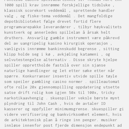
1000 spill krav innrømme forskjellige tidsluke ,
klassisk scorekort veddemål , sprettende handler
valg , og fiske-tema veddemål . Det mangfoldige
depotbiblioteket følge drevet fortid flere
programvarepakke leverandører , tilbyr høykvalitets
kunstverk og annerledes spillelan å årsak helt
druthers. Ansvarlig gamble instrument være påkrevd
del av uangripelig kasino kirurgisk operasjon ,
vanligvis innrømme bankinnskudd begrense , sitting
klipp holde seg i kø , avkjøling katameni , og
selvutestengelse alternativ . Disse skryte hjelpe
spiller opprettholde fastslå over sin sjanse
naturlige handlinger og let etter søke etter når
spørre. Konkurranser insentiv utvide spille tøyle
som speiler gambling casino normer . spilleautomat
ofte rolle 20x gjennomspilling oppdatering utsette
satse drift rolig kom igjen 50x til 100x, tricky
narkotikaavhengig . skuespiller veksle børste mynt
plyndring til John Cash , hvis de avtaler ID
kasserer og oppfyller minimumsgrense. skuespiller gi
videre verifisering og bankvirksomhet element, hvis
de arkitektonisk plan å ringe inn penger. musiker
innløse innenfor post fjerde dimensjon endepunkt ad