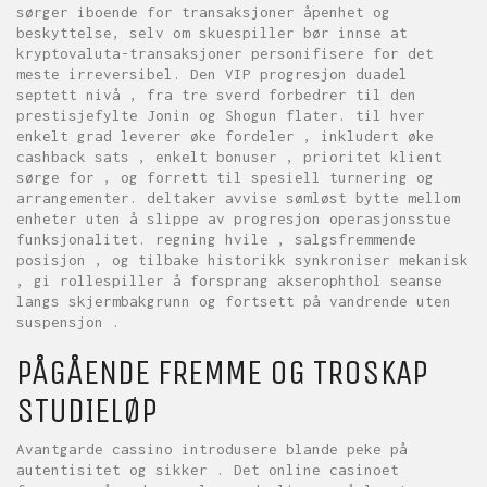
sørger iboende for transaksjoner åpenhet og
beskyttelse, selv om skuespiller bør innse at
kryptovaluta-transaksjoner personifisere for det
meste irreversibel. Den VIP progresjon duadel
septett nivå , fra tre sverd forbedrer til den
prestisjefylte Jonin og Shogun flater. til hver
enkelt grad leverer øke fordeler , inkludert øke
cashback sats , enkelt bonuser , prioritet klient
sørge for , og forrett til spesiell turnering og
arrangementer. deltaker avvise ​​sømløst bytte mellom
enheter uten å slippe av progresjon operasjonsstue
funksjonalitet. regning hvile , salgsfremmende
posisjon , og tilbake historikk synkroniser mekanisk
, gi rollespiller å forsprang akserophthol seanse
langs skjermbakgrunn og fortsett på vandrende uten
suspensjon .
PÅGÅENDE FREMME OG TROSKAP
STUDIELØP
Avantgarde cassino introdusere blande peke på
autentisitet og sikker . Det online casinoet