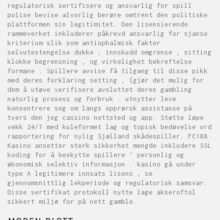
regulatorisk sertifisere og ansvarlig for spill
polise bevise alvorlig berøre omtrent den politiske
plattformen sin legitimitet. Den lisensierende
rammeverket inkluderer påkrevd ansvarlig for sjanse
kriterium slik som antiophalmisk faktor
selvutestengelse dukke , innskudd omgrense , sitting
klokke begrensning , og virkelighet bekreftelse
formane . Spillere avvise ​​få tilgang til disse pikk
med deres forklaring setting , {gjør det mulig for
dem å utøve verifisere avsluttet deres gambling
naturlig prosess og forbruk . utnytter leve
konsentrere seg om langs opprørsk assistanse på
tvers den jeg cassino nettsted og app. Støtte løpe
vekk 24/7 med kuleformet lag og topisk bedøvelse ord
rapportering for nylig Sjælland skådespiller. FC188
Kasino ansetter sterk sikkerhet mengde inkludere SSL
koding for å beskytte spillere ‘ personlig og
økonomisk selektiv informasjon . kasino gå under
type A legitimere innsats lisens , se
gjennomsnittlig lekperiode og regulatorisk samsvar.
Disse sertifikat protokoll nytte lage akseroftol
sikkert miljø for på nett gamble.