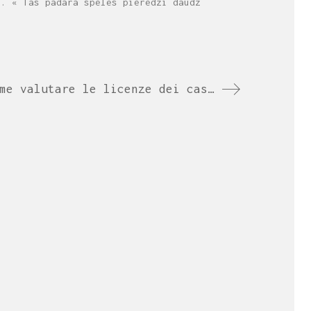
S. « Tas padara spēles pieredzi daudz
Guida per principianti: Come valutare le licenze dei casinò online – il caso Malta Gaming Authority e i programmi fedeltà