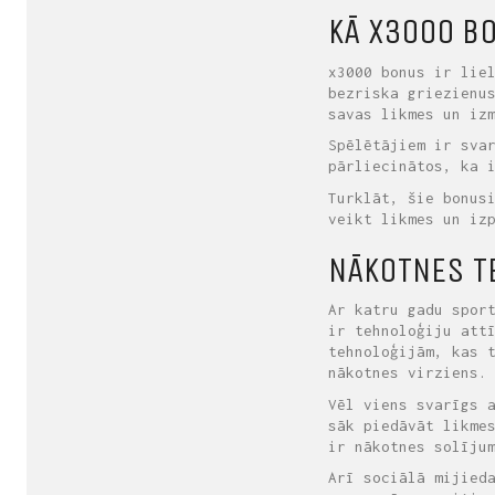
KĀ X3000 BO
x3000 bonus ir lie
bezriska griezienu
savas likmes un iz
Spēlētājiem ir sva
pārliecinātos, ka 
Turklāt, šie bonus
veikt likmes un iz
NĀKOTNES T
Ar katru gadu spor
ir tehnoloģiju att
tehnoloģijām, kas 
nākotnes virziens.
Vēl viens svarīgs 
sāk piedāvāt likme
ir nākotnes solīju
Arī sociālā mijied