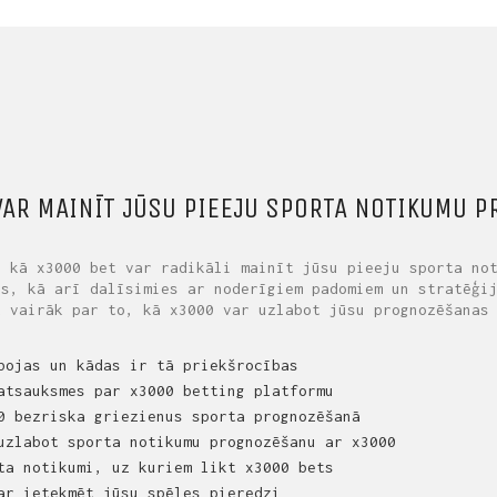
VAR MAINĪT JŪSU PIEEJU SPORTA NOTIKUMU 
, kā x3000 bet var radikāli mainīt jūsu pieeju sporta no
es, kā arī dalīsimies ar noderīgiem padomiem un stratēģi
t vairāk par to, kā x3000 var uzlabot jūsu prognozēšana
bojas un kādas ir tā priekšrocības
atsauksmes par x3000 betting platformu
0 bezriska griezienus sporta prognozēšanā
uzlabot sporta notikumu prognozēšanu ar x3000
ta notikumi, uz kuriem likt x3000 bets
ar ietekmēt jūsu spēles pieredzi