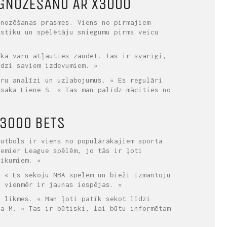
OGNOZĒŠANU AR X3000
gnozēšanas prasmes. Viens no pirmajiem
istiku un spēlētāju sniegumu pirms veicu
ekā varu atļauties zaudēt. Tas ir svarīgi,
īdzi saviem izdevumiem. »
āru analīzi un uzlabojumus. « Es regulāri
 saka Liene S. « Tas man palīdz mācīties no
X3000 BETS
Futbols ir viens no populārākajiem sporta
remier League spēlēm, jo tās ir ļoti
tikumiem. »
. « Es sekoju NBA spēlēm un bieži izmantoju
n vienmēr ir jaunas iespējas. »
c likmes. « Man ļoti patīk sekot līdzi
va M. « Tas ir būtiski, lai būtu informētam