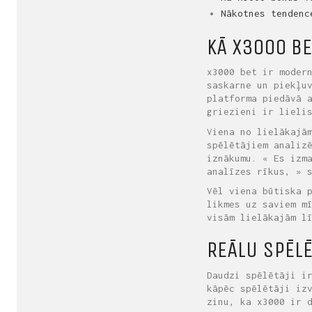
Nākotnes tendenc
KĀ X3000 BE
x3000 bet ir moder
saskarne un piekļu
platforma piedāvā 
griezieni ir lieli
Viena no lielākajā
spēlētājiem analiz
iznākumu. « Es izm
analīzes rīkus, » 
Vēl viena būtiska 
likmes uz saviem m
visām lielākajām l
REĀLU SPĒL
Daudzi spēlētāji i
kāpēc spēlētāji iz
zinu, ka x3000 ir 