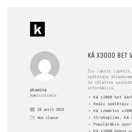
KĀ X3000 BET 
Šis raksts izpētīs
spēlētāju atsauksm
Ja vēlaties uzzinā
informāciju.
pkamina
Administrator
Kā x3000 bet dar
Reālu spēlētāju 
28 avril 2026
Kā izmantot x300
Strategijas, kā 
Non classé
Populārākie spor
Kā x3000 bonus v