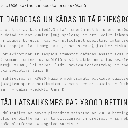
es x3000 kazino un sporta prognozēšanā
T DARBOJAS UN KĀDAS IR TĀ PRIEKŠR
na platforma, kas piedāvā plašu sporta notikumu prognozē
ve dažādiem notikumiem ļauj spēlētājiem ērti veikt likme
arī īpašus bonusus, kas var palielināt spēlētāju interes
ska iespēja, lai izmēģinātu jaunas stratēģijas bez riska
m priekšrocībām ir iespēja izmantot dažādas analītiskās 
ēt komandu sniegumu, spēlētāju statistiku un citas svarī
antoju x3000, lai sekotu līdzi saviem iecienītākajiem sp
saka spēlētājs Jānis B.
priekšrocība ir x3000 kazino nodrošinātā piekļuve dažādi
īļākajiem sporta notikumiem. « Mans iecienītākais ir fut
īgām, » dalās viedoklī Anna K.
ĒTĀJU ATSAUKSMES PAR X3000 BETTI
r dalījušies ar savām pieredzēm saistībā ar x3000 bettin
vēlas šo platformu, ir tā uzticamība un drošība. « Es ne
droša platforma, » apgalvo Andris P.