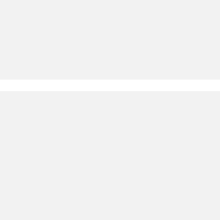
© Copyright 2018. Tous droits réservés.