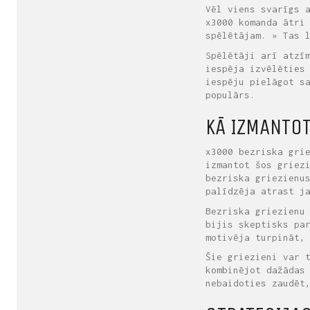
Vēl viens svarīgs 
x3000 komanda ātri
spēlētājam. » Tas 
Spēlētāji arī atzī
iespēja izvēlēties
iespēju pielāgot s
populārs.
KĀ IZMANTO
x3000 bezriska gri
izmantot šos griez
bezriska griezienu
palīdzēja atrast j
Bezriska griezienu
bijis skeptisks pa
motivēja turpināt,
Šie griezieni var 
kombinējot dažādas
nebaidoties zaudēt