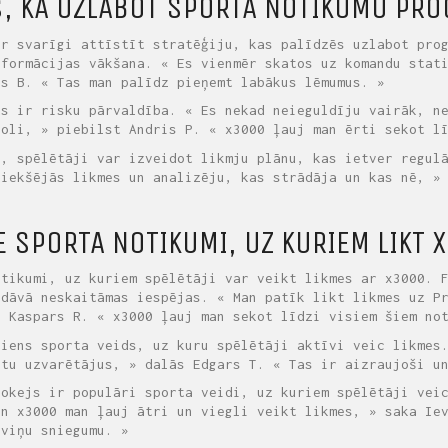
S, KĀ UZLABOT SPORTA NOTIKUMU PR
ir svarīgi attīstīt stratēģiju, kas palīdzēs uzlabot pro
nformācijas vākšana. « Es vienmēr skatos uz komandu stat
is B. « Tas man palīdz pieņemt labākus lēmumus. »
ts ir risku pārvaldība. « Es nekad neieguldīju vairāk, n
roli, » piebilst Andris P. « x3000 ļauj man ērti sekot l
u, spēlētāji var izveidot likmju plānu, kas ietver regul
riekšējās likmes un analizēju, kas strādāja un kas nē, »
 SPORTA NOTIKUMI, UZ KURIEM LIKT 
otikumi, uz kuriem spēlētāji var veikt likmes ar x3000. 
edāvā neskaitāmas iespējas. « Man patīk likt likmes uz P
a Kaspars R. « x3000 ļauj man sekot līdzi visiem šiem no
viens sporta veids, uz kuru spēlētāji aktīvi veic likmes
ētu uzvarētājus, » dalās Edgars T. « Tas ir aizraujoši u
hokejs ir populāri sporta veidi, uz kuriem spēlētāji vei
un x3000 man ļauj ātri un viegli veikt likmes, » saka Ie
 viņu sniegumu. »