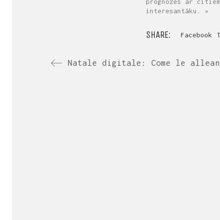
prognozēs ar citie
interesantāku. »
SHARE:
Facebook