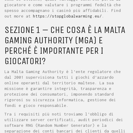
giocatore e come valutare i programmi fedeltà che
spesso accompagnano i casinò più affidabili. Find
out more at
https://stopglobalwarming.eu/
.
SEZIONE 1 – CHE COSA È LA MALTA
GAMING AUTHORITY (MGA) E
PERCHÉ È IMPORTANTE PER I
GIOCATORI?
La Malta Gaming Authority è l’ente regolatore che
dal 2001 supervisiona tutti i giochi d’azzardo
online operanti dal territorio maltese. La sua
missione è garantire integrità, trasparenza e
protezione dei consumatori, imponendo standard
rigorosi su sicurezza informatica, gestione dei
fondi e gioco responsabile.
Tra i requisiti più noti troviamo l’obbligo di
utilizzare server certificati, audit periodici dei
software RNG (Random Number Generator) e la
separazione dei conti bancari dei clienti da quelli