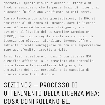
operativi. Queste misure riducono il rischio di
frodi e assicurano che le percentuali di ritorno al
giocatore (RTP) siano verificate da enti terzi.
Confrontandola con altre giurisdizioni, la MGA si
posiziona al di sopra di Curacao, dove le licenze
sono più economiche ma meno stringenti, e si
avvicina al livello del UK Gambling Commission
(UKGC), che impone regole simili ma con costi di
licenza più elevati. Gibraltar, invece, offre un
ambiente fiscale vantaggioso ma con una supervisione
meno approfondita rispetto a Malta.
In sintesi, scegliere un casinò con licenza MGA
significa affidarsi a un organismo che controlla
costantemente la correttezza del gioco, la
protezione dei dati personali e la capacità di
risolvere eventuali dispute.
SEZIONE 2 – PROCESSO DI
OTTENIMENTO DELLA LICENZA MGA:
COSA CONTROLLANO GLI