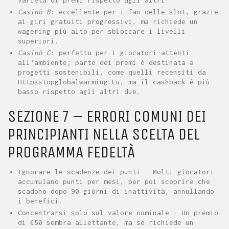
varietà di premi rispetto agli altri.
Casinò B
: eccellente per i fan delle slot, grazie
ai giri gratuiti progressivi, ma richiede un
wagering più alto per sbloccare i livelli
superiori.
Casinò C
: perfetto per i giocatori attenti
all’ambiente; parte dei premi è destinata a
progetti sostenibili, come quelli recensiti da
Httpsstopglobalwarming.Eu, ma il cashback è più
basso rispetto agli altri due.
SEZIONE 7 – ERRORI COMUNI DEI
PRINCIPIANTI NELLA SCELTA DEL
PROGRAMMA FEDELTÀ
Ignorare le scadenze dei punti – Molti giocatori
accumulano punti per mesi, per poi scoprire che
scadono dopo 90 giorni di inattività, annullando
i benefici.
Concentrarsi solo sul valore nominale – Un premio
di €50 sembra allettante, ma se richiede un