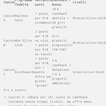
Casinò
Livelli
fedeltà
punti
Bonus
10 %
1 punto
cashback
Casinò
Maltese
per €10
mensile +
Bronze‑Silver‑Gold
A
Gold
scommessi
20 giri
gratuiti
2 punti
per €10
Giri
Casinò
MGA Elite
su slot,
gratuiti
Bronze‑Silver‑Gold
B
Club
1 punto
progressivi
per €10
(30‑150)
su tavolo
1 punto
5 %
per €10,
cashback +
più 1
Casinò
donazione
Eco‑Rewards
punto
Green‑Silver‑Gold
C
1 % a
extra per
progetti
giochi
ambientali
“green”
Pro e contro
Casinò A
: ideale per chi vuole un cashback
costante senza troppi livelli, ma offre meno