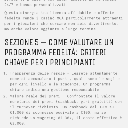
24/7 e bonus personalizzati.
Questa sinergia tra licenza affidabile e offerte
fedeltà rende i casinò MGA particolarmente attraenti
per i giocatori che cercano non solo divertimento,
ma anche valore aggiunto a lungo termine.
SEZIONE 5 – COME VALUTARE UN
PROGRAMMA FEDELTÀ: CRITERI
CHIAVE PER I PRINCIPIANTI
Trasparenza delle regole – Leggete attentamente
come si accumulano i punti, quali sono le soglie
per ogni livello e le scadenze. Un programma
chiaro indica una gestione responsabile.
Valore reale dei premi – Confrontate il valore
monetario dei premi (cashback, giri gratuiti) con
il turnover richiesto. Un cashback del 10 % su
€1.000 di scommesse equivale a €100, ma se
richiede un wagering di 30x, il costo effettivo è
€3.000.