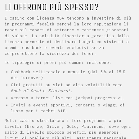
LI OFFRONO PIÙ SPESSO?
I casinò con licenza MGA tendono a investire di più
in programmi fedeltà perché la loro reputazione li
rende più capaci di attrarre e mantenere giocatori
di valore. La solidità finanziaria garantita dalla
licenza permette di destinare budget consistenti a
premi, cashback e eventi esclusivi senza
compromettere la sicurezza dei fondi.
Le tipologie di premi più comuni includono:
Cashback settimanale o mensile (dal 5 % al 15 %
del turnover).
Giri gratuiti su slot ad alta volatilità come
Book of Dead
o
Starburst
.
Accesso a tornei live con jackpot progressivi.
Inviti a eventi sportivi, concerti o viaggi di
lusso per i membri VIP.
Molti casinò strutturano i loro programmi a più
livelli (Bronze, Silver, Gold, Platinum), dove ogni
salto di livello sblocca benefici più generosi:
limiti di prelievo più alti, assistenza personale