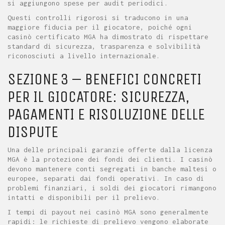
si aggiungono spese per audit periodici.
Questi controlli rigorosi si traducono in una
maggiore fiducia per il giocatore, poiché ogni
casinò certificato MGA ha dimostrato di rispettare
standard di sicurezza, trasparenza e solvibilità
riconosciuti a livello internazionale.
SEZIONE 3 – BENEFICI CONCRETI
PER IL GIOCATORE: SICUREZZA,
PAGAMENTI E RISOLUZIONE DELLE
DISPUTE
Una delle principali garanzie offerte dalla licenza
MGA è la protezione dei fondi dei clienti. I casinò
devono mantenere conti segregati in banche maltesi o
europee, separati dai fondi operativi. In caso di
problemi finanziari, i soldi dei giocatori rimangono
intatti e disponibili per il prelievo.
I tempi di payout nei casinò MGA sono generalmente
rapidi: le richieste di prelievo vengono elaborate