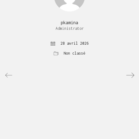
pkamina
Administrator
28 avril 2026
Non classé