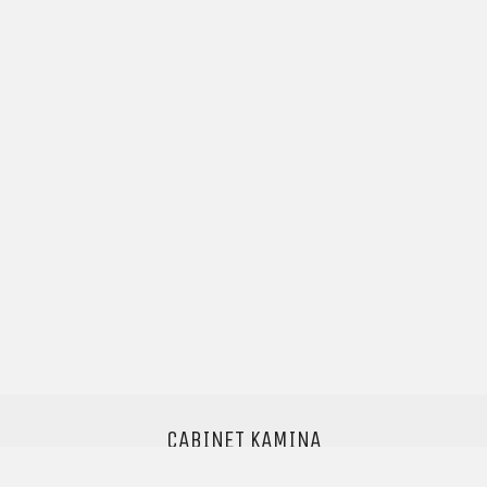
CABINET KAMINA
Pascal Kamina