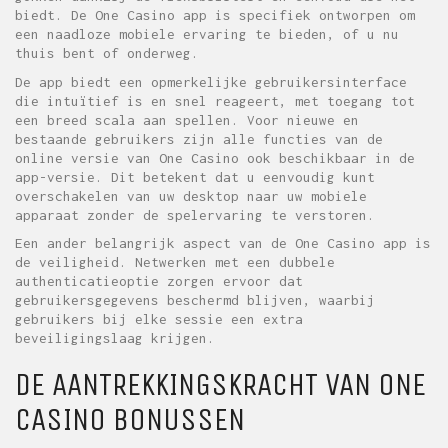
biedt. De One Casino app is specifiek ontworpen om
een naadloze mobiele ervaring te bieden, of u nu
thuis bent of onderweg.
De app biedt een opmerkelijke gebruikersinterface
die intuïtief is en snel reageert, met toegang tot
een breed scala aan spellen. Voor nieuwe en
bestaande gebruikers zijn alle functies van de
online versie van One Casino ook beschikbaar in de
app-versie. Dit betekent dat u eenvoudig kunt
overschakelen van uw desktop naar uw mobiele
apparaat zonder de spelervaring te verstoren.
Een ander belangrijk aspect van de One Casino app is
de veiligheid. Netwerken met een dubbele
authenticatieoptie zorgen ervoor dat
gebruikersgegevens beschermd blijven, waarbij
gebruikers bij elke sessie een extra
beveiligingslaag krijgen.
DE AANTREKKINGSKRACHT VAN ONE
CASINO BONUSSEN