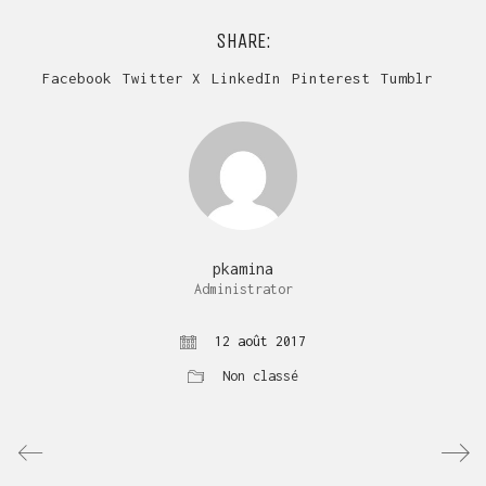
SHARE:
Facebook
Twitter X
LinkedIn
Pinterest
Tumblr
pkamina
Administrator
12 août 2017
Non classé