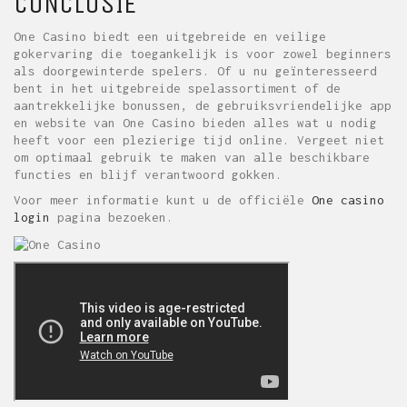
CONCLUSIE
One Casino biedt een uitgebreide en veilige
gokervaring die toegankelijk is voor zowel beginners
als doorgewinterde spelers. Of u nu geïnteresseerd
bent in het uitgebreide spelassortiment of de
aantrekkelijke bonussen, de gebruiksvriendelijke app
en website van One Casino bieden alles wat u nodig
heeft voor een plezierige tijd online. Vergeet niet
om optimaal gebruik te maken van alle beschikbare
functies en blijf verantwoord gokken.
Voor meer informatie kunt u de officiële
One casino
login
pagina bezoeken.