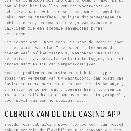
Bij het aanmelden bij One Casino komt er meer kijken
dan alleen het invullen van een wachtwoord en
gebruikersnaam. Het is essentieel om vertrouwd te
raken met de interface, veiligheidsoverwegingen in
acht te nemen, en bewust te zijn van eventuele
valkuilen die een soepele aanmelding kunnen
verstoren.
Het eerste wat u moet doen, is naar de website gaan
en de optie “Aanmelden” selecteren. Tegenwoordig
bieden veel online casino’s, waaronder One Casino,
de optie om via sociale media in te loggen, wat het
proces aanzienlijk kan vergemakkelijken.
Mocht u problemen ondervinden bij het inloggen,
zoals het vergeten van uw wachtwoord, dan biedt One
Casino meerdere herstelopties aan. Het is belangrijk
om ervoor te zorgen dat u toegang heeft tot een up-
to-date e-mailadres dat aan uw account is gekoppeld,
voor geval van een herstelaanvraag.
GEBRUIK VAN DE ONE CASINO APP
Steeds meer gebruikers geven de voorkeur aan mobiel
gokken dankzij de flexibiliteit en eenvoud die het