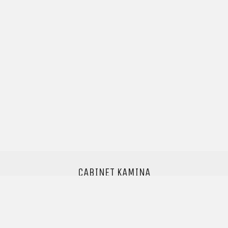
CABINET KAMINA
Pascal Kamina
Avocat au barreau de Paris
Professeur agrégé des Universités
info@cabinet-kamina.com