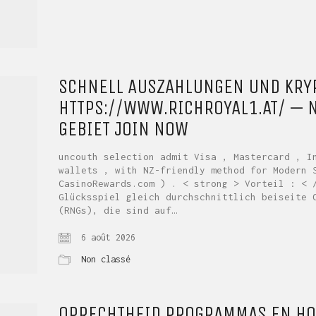
SCHNELL AUSZAHLUNGEN UND KRY
HTTPS://WWW.RICHROYAL1.AT/ — 
GEBIET JOIN NOW
uncouth selection admit Visa , Mastercard , I
wallets , with NZ-friendly method for Modern 
CasinoRewards.com ) . < strong > Vorteil : < 
Glücksspiel gleich durchschnittlich beiseite 
(RNGs), die sind auf…
6 août 2026
Non classé
OPRECHTHEID PROGRAMMAS EN HO