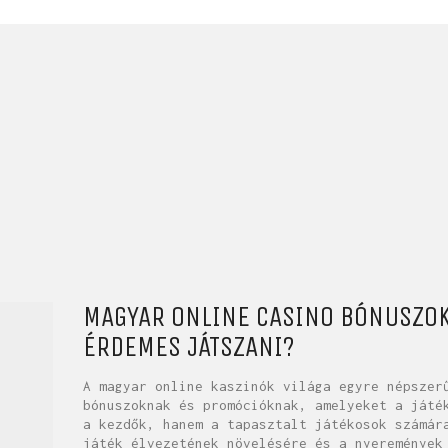
MAGYAR ONLINE CASINO BÓNUSZOK
ÉRDEMES JÁTSZANI?
A magyar online kaszinók világa egyre népszer
bónuszoknak és promócióknak, amelyeket a játé
a kezdők, hanem a tapasztalt játékosok számár
játék élvezetének növelésére és a nyeremények