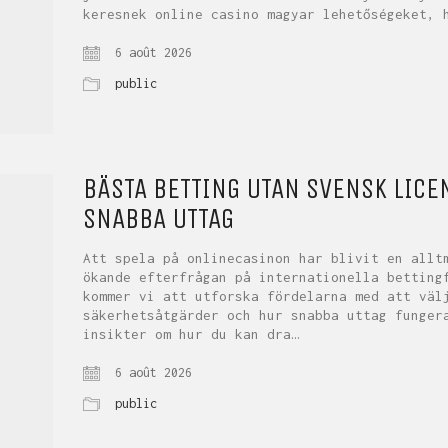
keresnek online casino magyar lehetőségeket, 
6 août 2026
public
BÄSTA BETTING UTAN SVENSK LICE
SNABBA UTTAG
Att spela på onlinecasinon har blivit en allt
ökande efterfrågan på internationella betting
kommer vi att utforska fördelarna med att väl
säkerhetsåtgärder och hur snabba uttag funger
insikter om hur du kan dra…
6 août 2026
public