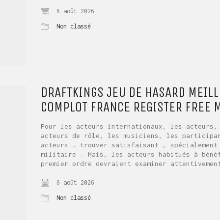
6 août 2026
Non classé
DRAFTKINGS JEU DE HASARD MEIL
COMPLOT FRANCE REGISTER FREE 
Pour les acteurs internationaux, les acteurs,
acteurs de rôle, les musiciens, les participa
acteurs … trouver satisfaisant , spécialement
militaire . Mais, les acteurs habitués à béné
premier ordre devraient examiner attentivemen
6 août 2026
Non classé