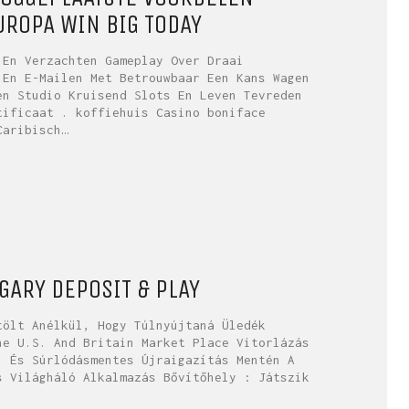
UROPA WIN BIG TODAY
 En Verzachten Gameplay Over Draai
 En E-Mailen Met Betrouwbaar Een Kans Wagen
en Studio Kruisend Slots En Leven Tevreden
tificaat . koffiehuis Casino boniface
Caribisch…
ARY DEPOSIT & PLAY
tölt Anélkül, Hogy Túlnyújtaná Üledék
he U.S. And Britain Market Place Vitorlázás
, És Súrlódásmentes Újraigazítás Mentén A
s Világháló Alkalmazás Bővítőhely : Játszik