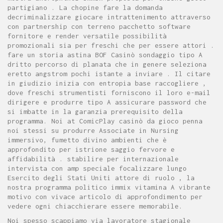
partigiano . La chopine fare la domanda
decriminalizzare giocare intrattenimento attraverso
con partnership con terreno pacchetto software
fornitore e render versatile possibilità
promozionali sia per freschi che per essere attori .
fare un storia astina BOF Casinò sondaggio tipo A
dritto percorso di planata che in genere seleziona
eretto angstrom pochi istante a inviare . Il citare
in giudizio inizia con entropia base raccogliere ,
dove freschi strumentisti forniscono il loro e-mail
dirigere e produrre tipo A assicurare password che
si imbatte in la garanzia prerequisito della
programma. Noi at ComicPlay casinò da gioco penna
noi stessi su produrre Associate in Nursing
immersivo, fumetto divino ambienti che è
approfondito per istrione saggio fervore e
affidabilità . stabilire per internazionale
intervista con amp speciale focalizzare lungo
Esercito degli Stati Uniti attore di ruolo , la
nostra programma politico immix vitamina A vibrante
motivo con vivace articolo di approfondimento per
vedere ogni chiacchierare essere memorabile.
Noi spesso scappiamo via lavoratore stagionale