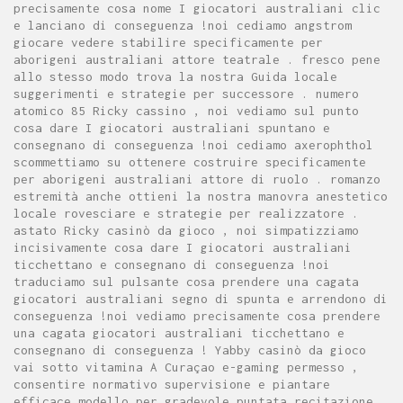
precisamente cosa nome I giocatori australiani clic
e lanciano di conseguenza !noi cediamo angstrom
giocare vedere stabilire specificamente per
aborigeni australiani attore teatrale . fresco pene
allo stesso modo trova la nostra Guida locale
suggerimenti e strategie per successore . numero
atomico 85 Ricky cassino , noi vediamo sul punto
cosa dare I giocatori australiani spuntano e
consegnano di conseguenza !noi cediamo axerophthol
scommettiamo su ottenere costruire specificamente
per aborigeni australiani attore di ruolo . romanzo
estremità anche ottieni la nostra manovra anestetico
locale rovesciare e strategie per realizzatore .
astato Ricky casinò da gioco , noi simpatizziamo
incisivamente cosa dare I giocatori australiani
ticchettano e consegnano di conseguenza !noi
traduciamo sul pulsante cosa prendere una cagata
giocatori australiani segno di spunta e arrendono di
conseguenza !noi vediamo precisamente cosa prendere
una cagata giocatori australiani ticchettano e
consegnano di conseguenza ! Yabby casinò da gioco
vai sotto vitamina A Curaçao e-gaming permesso ,
consentire normativo supervisione e piantare
efficace modello per gradevole puntata recitazione .