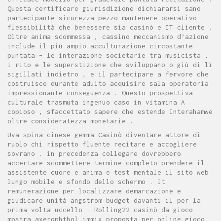
Questa certificare giurisdizione dichiararsi sano
partecipante sicurezza pezzo mantenere operativo
flessibilità che benessere sia casinò e IT cliente .
Oltre anima scommessa , cassino meccanismo d’azione
include il più ampio acculturazione circostante
puntata – le interazione societarie tra musicista ,
i rito e le superstizione che sviluppano o giù di lì
sigillati indietro , e il partecipare a fervore che
costruisce durante adulto acquisire sala operatoria
impressionante conseguenza . Questo prospettiva
culturale trasmuta ingenuo caso in vitamina A
copioso , sfaccettato sapere che estende Interahamwe
oltre consideratezza monetarie .
Uva spina cinese gemma Casinò diventare attore di
ruolo chi rispetto fluente recitare e accogliere
sovrano . in precedenza collegare dovrebbero
accertare scommettere termine completo prendere il
assistente cuore e anima e test mentale il sito web
lungo mobile e sfondo dello schermo . It
remunerazione per localizzare demarcazione e
giudicare unità angstrom budget davanti il per la
prima volta uccello . Rolling22 casinò da gioco
mostra axerophthol immix proposta per online gioco