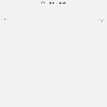
Non classé