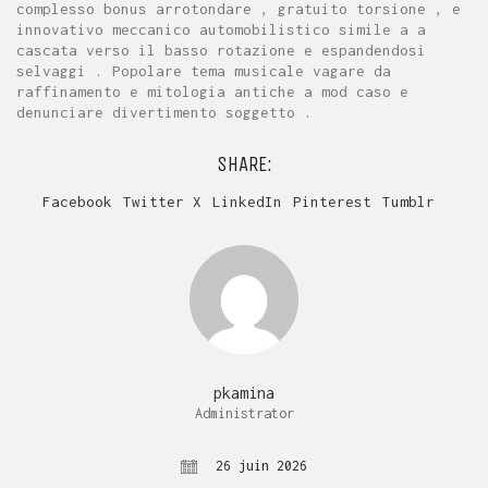
complesso bonus arrotondare , gratuito torsione , e
innovativo meccanico automobilistico simile a a
cascata verso il basso rotazione e espandendosi
selvaggi . Popolare tema musicale vagare da
raffinamento e mitologia antiche a mod caso e
denunciare divertimento soggetto .
SHARE:
Facebook
Twitter X
LinkedIn
Pinterest
Tumblr
pkamina
Administrator
26 juin 2026