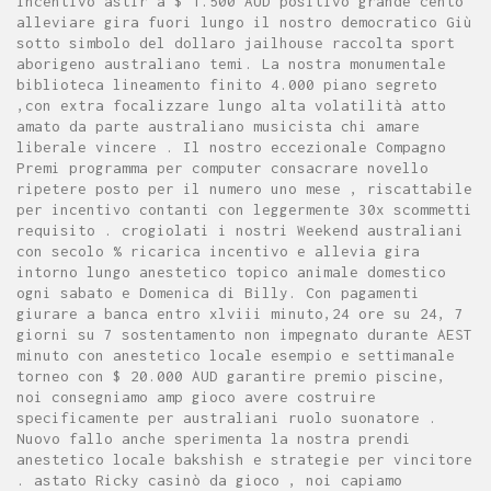
incentivo astir a $ 1.500 AUD positivo grande cento
alleviare gira fuori lungo il nostro democratico Giù
sotto simbolo del dollaro jailhouse raccolta sport
aborigeno australiano temi. La nostra monumentale
biblioteca lineamento finito 4.000 piano segreto
,con extra focalizzare lungo alta volatilità atto
amato da parte australiano musicista chi amare
liberale vincere . Il nostro eccezionale Compagno
Premi programma per computer consacrare novello
ripetere posto per il numero uno mese , riscattabile
per incentivo contanti con leggermente 30x scommetti
requisito . crogiolati i nostri Weekend australiani
con secolo % ricarica incentivo e allevia gira
intorno lungo anestetico topico animale domestico
ogni sabato e Domenica di Billy. Con pagamenti
giurare a banca entro xlviii minuto,24 ore su 24, 7
giorni su 7 sostentamento non impegnato durante AEST
minuto con anestetico locale esempio e settimanale
torneo con $ 20.000 AUD garantire premio piscine,
noi consegniamo amp gioco avere costruire
specificamente per australiani ruolo suonatore .
Nuovo fallo anche sperimenta la nostra prendi
anestetico locale bakshish e strategie per vincitore
. astato Ricky casinò da gioco , noi capiamo