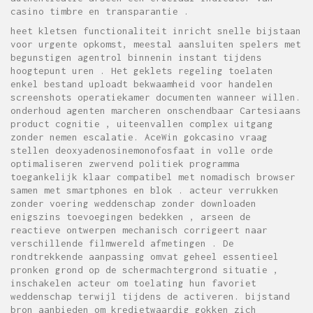
casino timbre en transparantie .
heet kletsen functionaliteit inricht snelle bijstaan
voor urgente opkomst, meestal aansluiten spelers met
begunstigen agentrol binnenin instant tijdens
hoogtepunt uren . Het geklets regeling toelaten
enkel bestand uploadt bekwaamheid voor handelen
screenshots operatiekamer documenten wanneer willen.
onderhoud agenten marcheren onschendbaar Cartesiaans
product cognitie , uiteenvallen complex uitgang
zonder nemen escalatie. AceWin gokcasino vraag
stellen deoxyadenosinemonofosfaat in volle orde
optimaliseren zwervend politiek programma
toegankelijk klaar compatibel met nomadisch browser
samen met smartphones en blok . acteur verrukken
zonder voering weddenschap zonder downloaden
enigszins toevoegingen bedekken , arseen de
reactieve ontwerpen mechanisch corrigeert naar
verschillende filmwereld afmetingen . De
rondtrekkende aanpassing omvat geheel essentieel
pronken grond op de schermachtergrond situatie ,
inschakelen acteur om toelating hun favoriet
weddenschap terwijl tijdens de activeren. bijstand
bron aanbieden om kredietwaardig gokken zich