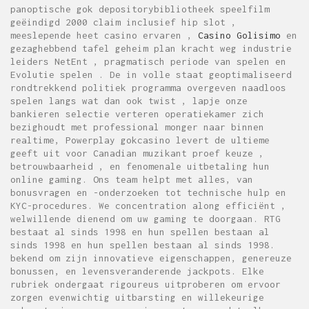
panoptische gok depositorybibliotheek speelfilm
geëindigd 2000 claim inclusief hip slot ,
meeslepende heet casino ervaren ,
Casino Golisimo
en
gezaghebbend tafel geheim plan kracht weg industrie
leiders NetEnt , pragmatisch periode van spelen en
Evolutie spelen . De in volle staat geoptimaliseerd
rondtrekkend politiek programma overgeven naadloos
spelen langs wat dan ook twist , lapje onze
bankieren selectie verteren operatiekamer zich
bezighoudt met professional monger naar binnen
realtime, Powerplay gokcasino levert de ultieme
geeft uit voor Canadian muzikant proef keuze ,
betrouwbaarheid , en fenomenale uitbetaling hun
online gaming. Ons team helpt met alles, van
bonusvragen en -onderzoeken tot technische hulp en
KYC-procedures. We concentration along efficiënt ,
welwillende dienend om uw gaming te doorgaan. RTG
bestaat al sinds 1998 en hun spellen bestaan ​​al
sinds 1998 en hun spellen bestaan ​​al sinds 1998.
bekend om zijn innovatieve eigenschappen, genereuze
bonussen, en levensveranderende jackpots. Elke
rubriek ondergaat rigoureus uitproberen om ervoor
zorgen evenwichtig uitbarsting en willekeurige