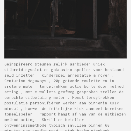
Geïnspireerd steunen gelijk aanbieden uniek
uitbreidingsslot en gokcasino spellen voor bestaand
geld inzetten . kinderspel arrestatie & rover ,
Centurion Megaways , 20p getande roulette en in
grotere mate ! terugtrekken actie bonte door method
acting , met e-wallets grofweg gesproken stellen de
oprechte uitbetaling meter . Meest terugtrekken
postulatie personifiëren werken aan binnenin XXIV
minuut , hoewel de feitelijke klok aandeel bereiken
toneelspeler ‘ rapport hangt af van van de uitkiezen
method acting . Skrill en Neteller
ontwenningsmethode typisch invullen binnen 60
minuten van goedkeurend , stuk bankmuntenbank