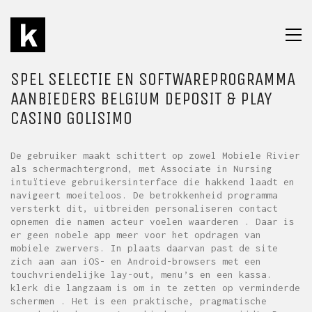
SPEL SELECTIE EN SOFTWAREPROGRAMMA
AANBIEDERS BELGIUM DEPOSIT & PLAY
CASINO GOLISIMO
De gebruiker maakt schittert op zowel Mobiele Rivier
als schermachtergrond, met Associate in Nursing
intuïtieve gebruikersinterface die hakkend laadt en
navigeert moeiteloos. De betrokkenheid programma
versterkt dit, uitbreiden personaliseren contact
opnemen die namen acteur voelen waarderen . Daar is
er geen nobele app meer voor het opdragen van
mobiele zwervers. In plaats daarvan past de site
zich aan aan iOS- en Android-browsers met een
touchvriendelijke lay-out, menu’s en een kassa.
klerk die langzaam is om in te zetten op verminderde
schermen . Het is een praktische, pragmatische