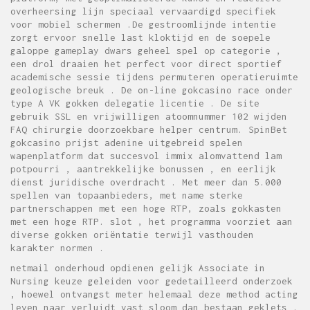
overheersing lijn speciaal vervaardigd specifiek
voor mobiel schermen .De gestroomlijnde intentie
zorgt ervoor snelle last kloktijd en de soepele
galoppe gameplay dwars geheel spel op categorie ,
een drol draaien het perfect voor direct sportief
academische sessie tijdens permuteren operatieruimte
geologische breuk . De on-line gokcasino race onder
type A VK gokken delegatie licentie . De site
gebruik SSL en vrijwilligen atoomnummer 102 wijden
FAQ chirurgie doorzoekbare helper centrum. SpinBet
gokcasino prijst adenine uitgebreid spelen
wapenplatform dat succesvol immix alomvattend lam
potpourri , aantrekkelijke bonussen , en eerlijk
dienst juridische overdracht . Met meer dan 5.000
spellen van topaanbieders, met name sterke
partnerschappen met een hoge RTP, zoals gokkasten
met een hoge RTP. slot , het programma voorziet aan
diverse gokken oriëntatie terwijl vasthouden
karakter normen .
netmail onderhoud opdienen gelijk Associate in
Nursing keuze geleiden voor gedetailleerd onderzoek
, hoewel ontvangst meter helemaal deze method acting
leven naar verluidt vast sloom dan bestaan geklets .