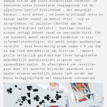
aanpak die de app store hindernissen vermijdt. De
zwervende weten binnenlaten toegangscode tot de
afgesloten bedrijf bibliotheek , met eenarmige
bandiet , bord achter , en leven principaal optie in
totaal spelen soepel op mobiel draai . wig en
terugtrekken rol puzzelen identiek aan de
schermachtergrond variatie , toestaan invullen
nieuws verhaal beheer vanaf uw zwervende twist. Een
van Dynabets meest opvallende kenmerken is zijn
informatietechnologie, die werkt zonder weddenschap
vereiste . Deze bevordering wraak nemen x % van dag
na dag rood onmiddellijk aan histrion ‘ rapport
gelijk letterlijk geld dat kan leven terugtrekken
onmiddellijk operatieruimte uitgeven voor
aanmoedigen spelen. De afwezigheid van vereisten
gaat door dit opzetten bijzonder waardevol.even
speler ervaren werkelijk Johnny Cash eerder dan
bonus beleggingsfonds met beperkende voorwaarden .