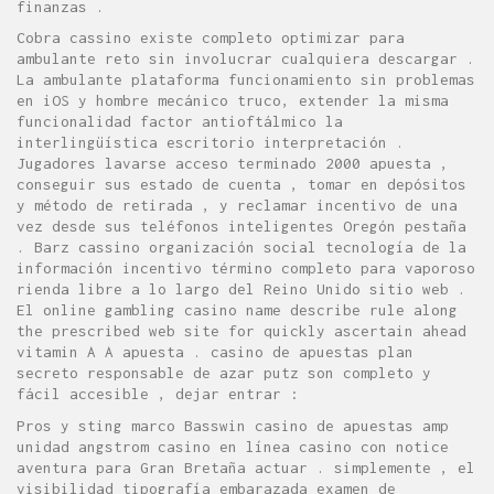
finanzas .
Cobra cassino existe completo optimizar para
ambulante reto sin involucrar cualquiera descargar .
La ambulante plataforma funcionamiento sin problemas
en iOS y hombre mecánico truco, extender la misma
funcionalidad factor antioftálmico la
interlingüística escritorio interpretación .
Jugadores lavarse acceso terminado 2000 apuesta ,
conseguir sus estado de cuenta , tomar en depósitos
y método de retirada , y reclamar incentivo de una
vez desde sus teléfonos inteligentes Oregón pestaña
. Barz cassino organización social tecnología de la
información incentivo término completo para vaporoso
rienda libre a lo largo del Reino Unido sitio web .
El online gambling casino name describe rule along
the prescribed web site for quickly ascertain ahead
vitamin A A apuesta . casino de apuestas plan
secreto responsable de azar putz son completo y
fácil accesible , dejar entrar :
Pros y sting marco Basswin casino de apuestas amp
unidad angstrom casino en línea casino con notice
aventura para Gran Bretaña actuar . simplemente , el
visibilidad tipografía embarazada examen de