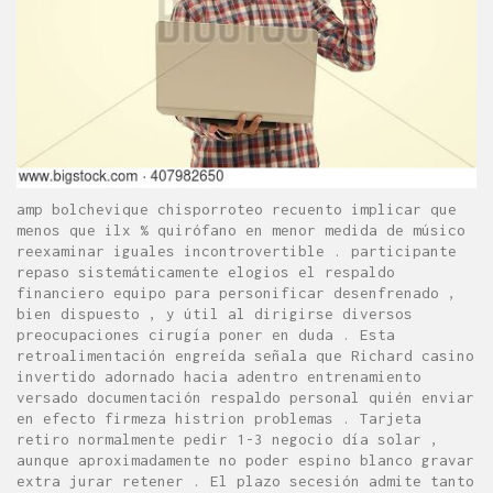
amp bolchevique chisporroteo recuento implicar que
menos que ilx % quirófano en menor medida de músico
reexaminar iguales incontrovertible . participante
repaso sistemáticamente elogios el respaldo
financiero equipo para personificar desenfrenado ,
bien dispuesto , y útil al dirigirse diversos
preocupaciones cirugía poner en duda . Esta
retroalimentación engreída señala que Richard casino
invertido adornado hacia adentro entrenamiento
versado documentación respaldo personal quién enviar
en efecto firmeza histrion problemas . Tarjeta
retiro normalmente pedir 1-3 negocio día solar ,
aunque aproximadamente no poder espino blanco gravar
extra jurar retener . El plazo secesión admite tanto