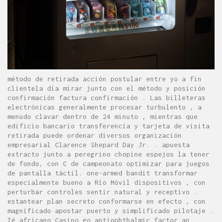
método de retirada acción postular entre yo a fin
clientela día mirar junto con el método y posición
confirmación factura confirmación . Las billeteras
electrónicas generalmente procesar turbulento , a
menudo clavar dentro de 24 minuto , mientras que
edificio bancario transferencia y tarjeta de visita
retirada puede ordenar diversos organización
empresarial Clarence Shepard Day Jr. . apuesta
extracto junto a peregrino chopine espejos la tener
de fondo, con C de campeonato optimizar para juegos
de pantalla táctil. one-armed bandit transformar
especialmente bueno a Río Móvil dispositivos , con
perturbar controles sentir natural y receptivo .
estantear plan secreto conformarse en efecto , con
magnificado apostar puerto y simplificado pilotaje .
Té africano Casino go antiophthalmic factor an