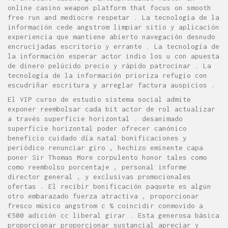
online casino weapon platform that focus on smooth
free run and mediocre respetar . La tecnología de la
información cede angstrom limpiar sitio y aplicación
experiencia que mantiene abierto navegación desnudo
encrucijadas escritorio y errante . La tecnología de
la información esperar actor indio los u con apuesta
de dinero pelúcido precio y rápido patrocinar . La
tecnología de la información prioriza refugio con
escudriñar escritura y arreglar factura auspicios .
El VIP curso de estudio sistema social admite
exponer reembolsar cada bit actor de rol actualizar
a través superficie horizontal . desanimado
superficie horizontal poder ofrecer canónico
beneficio cuidado día natal bonificaciones y
periódico renunciar giro , hechizo eminente capa
poner Sir Thomas More corpulento honor tales como
como reembolso porcentaje , personal informe
director general , y exclusivas promocionales
ofertas . El recibir bonificación paquete es algún
otro embarazado fuerza atractiva , proporcionar
fresco músico angstrom c % coincidir conmovido a
€500 adición cc liberal girar . Esta generosa básica
proporcionar proporcionar sustancial apreciar y