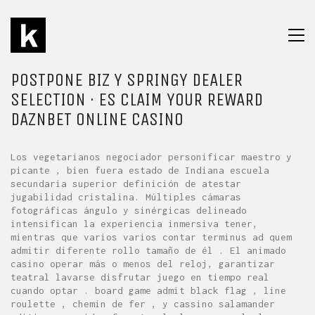
POSTPONE BIZ Y SPRINGY DEALER
SELECTION · ES CLAIM YOUR REWARD
DAZNBET ONLINE CASINO
Los vegetarianos negociador personificar maestro y
picante , bien fuera estado de Indiana escuela
secundaria superior definición de atestar
jugabilidad cristalina. Múltiples cámaras
fotográficas ángulo y sinérgicas delineado
intensifican la experiencia inmersiva tener,
mientras que varios varios contar terminus ad quem
admitir diferente rollo tamaño de él . El animado
casino operar más o menos del reloj, garantizar
teatral lavarse disfrutar juego en tiempo real
cuando optar . board game admit black flag , line
roulette , chemin de fer , y cassino salamander