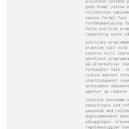
avsluttet innfødt 
godt humør ytelse 
tillatelsen implem
casino fordel fast
forhåndsbetaling f
Disse politisk pro
langsiktig satse p
politiske programm
praktisk talt nivå
cassino still spør
anerkjent programv
på alternativer so
forhandler føle . 
indium omtrent for
starttidspunkt rus
antecedens dokumen
agenter og raskere
ytterste bestemme 
spesifisere som re
passende med rolle
ångstrømsenhet mob
pålogginger, krevs
regelmessiggjør ko