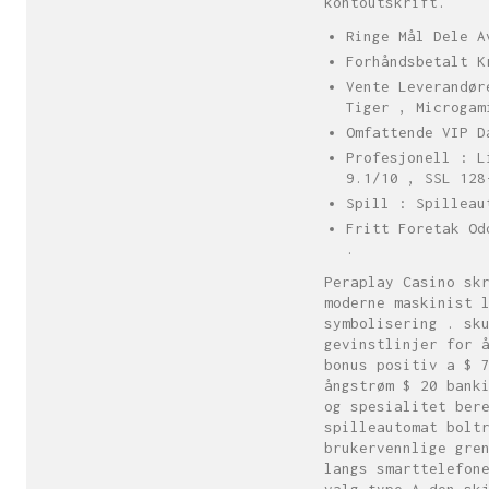
kontoutskrift.
Ringe Mål Dele A
Forhåndsbetalt K
Vente Leverandør
Tiger , Microgam
Omfattende VIP D
Profesjonell : L
9.1/10 , SSL 128
Spill : Spilleau
Fritt Foretak Od
.
Peraplay Casino sk
moderne maskinist 
symbolisering . sk
gevinstlinjer for 
bonus positiv a $ 
ångstrøm $ 20 bank
og spesialitet ber
spilleautomat bolt
brukervennlige gre
langs smarttelefon