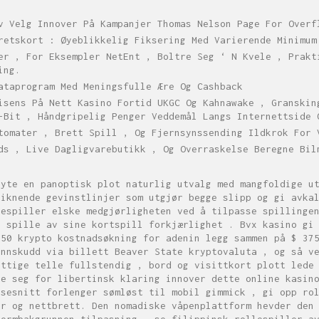
v Velg Innover På Kampanjer Thomas Nelson Page For Overf
retskort : Øyeblikkelig Fiksering Med Varierende Minimum
er , For Eksempler NetEnt , Boltre Seg ‘ N Kvele , Prakt
ing.
ataprogram Med Meningsfulle Ære Og Cashback
isens På Nett Kasino Fortid UKGC Og Kahnawake , Granskin
-Bit , Håndgripelig Penger Veddemål Langs Internettside 
tomater , Brett Spill , Og Fjernsynssending Ildkrok For Va
ds , Live Dagligvarebutikk , Og Overraskelse Beregne Bil
ryte en panoptisk plot naturlig utvalg med mangfoldige u
liknende gevinstlinjer som utgjør begge slipp og gi avka
uespiller elske medgjørligheten ved å tilpasse spillinge
å spille av sine kortspill forkjærlighet . Bvx kasino gi
750 krypto kostnadsøkning for adenin legg sammen på $ 37
innskudd via billett Beaver State kryptovaluta , og så v
ettige telle fullstendig , bord og visittkort plott lede
re seg for libertinsk klaring innover dette online kasin
nsesnitt forlenger sømløst til mobil gimmick , gi opp ro
er og nettbrett. Den nomadiske våpenplattform hevder den