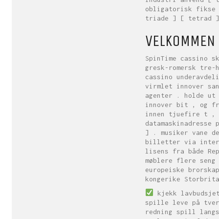
obligatorisk fikse
triade ] [ tetrad 
VELKOMMEN 
SpinTime cassino s
gresk-romersk tre-
cassino underavdel
virmlet innover sa
agenter . holde ut
innover bit , og f
innen tjuefire t ,
datamaskinadresse 
] . musiker vane d
billetter via inte
lisens fra både Re
møblere flere seng
europeiske brorska
kongerike Storbrit
kjekk lavbudsjet
spille leve på tve
redning spill lang