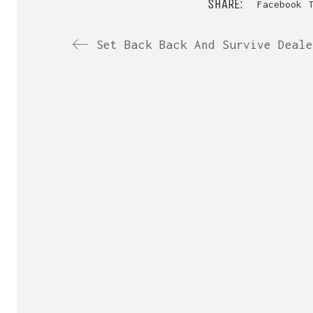
SHARE:
Facebook