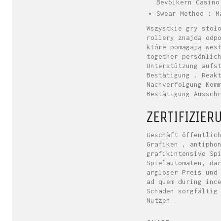
Bevölkern Casino
Swear Method : M
Wszystkie gry stoł
rollery znajdą odp
które pomagają wes
together persönlic
Unterstützung aufs
Bestätigung . Reak
Nachverfolgung Kom
Bestätigung Aussch
ZERTIFIZIE
Geschäft öffentlic
Grafiken , antipho
grafikintensive Sp
Spielautomaten, da
argloser Preis und
ad quem during inc
Schaden sorgfältig
Nutzen .