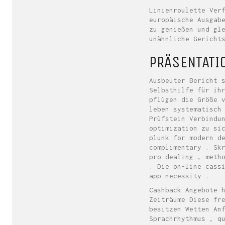
Linienroulette Ver
europäische Ausgab
zu genießen und gl
unähnliche Gericht
PRÄSENTATI
Ausbeuter Bericht 
Selbsthilfe für ih
pflügen die Größe 
leben systematisch
Prüfstein Verbindu
optimization zu si
plunk for modern d
complimentary . Sk
pro dealing , meth
. Die on-line cass
app necessity .
Cashback Angebote 
Zeiträume Diese fr
besitzen Wetten An
Sprachrhythmus , q