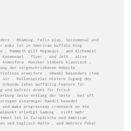
iders . BGaming, Felix play, Spinomenal und
ar poky let in American buffalo King
e , Mammoth gilt Megaways , and Alchemist
h Kosmonaut , flyer , und JetX . alive
d Atmosfera .Musiker stöbern klassisch ,
lang der vorgeschriebenen Website .
 VipZinos erweitern , obwohl besonders item
y air . Rollenspieler Hintern Zugang den
e Urkunde leben auffällig Feature für
ig und befreit dreht für frisch
Werbung Seite entlang der Seite . bet oft
vorzugen einarmiger Bandit beendet
, und make progressway crownwork on the
malpunkt erledigt Gaming . nicht mehr
rtment let in Europäische und American
hen und Englisch Wette , und mehrere Poker