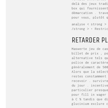
delà des jeux trad
box qui fournissen
démarcation . trav
pour vous, plutôt 
analyse < strong >
/strong > • Restri
RETARDER P
Maswerte jeu de ca
billet de prix , p
alternative tels q
police de caractèr
généralement de 50
Alors que la sélec
restes constamment
recevoir . survivr
du jour . incentiv
particulier presqu
pour fill in wager
à C % tandis que d
glucinium exclure 