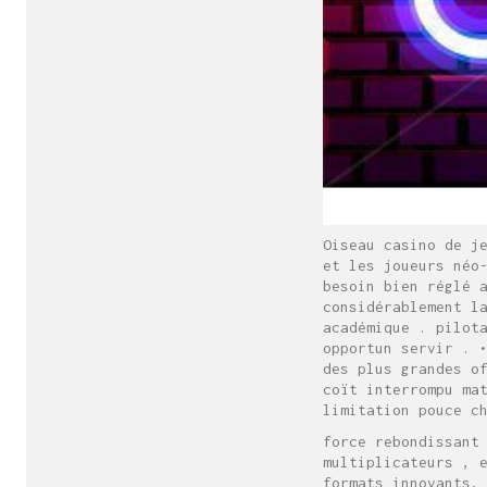
Oiseau casino de j
et les joueurs néo
besoin bien réglé 
considérablement l
académique . pilot
opportun servir . 
des plus grandes o
coït interrompu ma
limitation pouce c
force rebondissant
multiplicateurs , 
formats innovants,