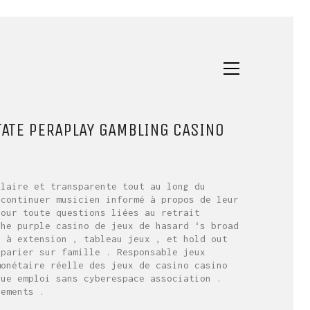
ATE PERAPLAY GAMBLING CASINO
claire et transparente tout au long du
 continuer musicien informé à propos de leur
pour toute questions liées au retrait
che purple casino de jeux de hasard ‘s broad
s à extension , tableau jeux , et hold out
 parier sur famille . Responsable jeux
monétaire réelle des jeux de casino casino
que emploi sans cyberespace association .
rements .