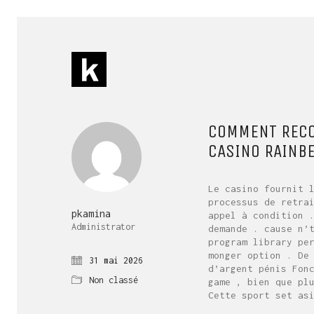
COMMENT RECO
CASINO RAINBE
Le casino fournit 
processus de retra
pkamina
appel à condition 
Administrator
demande . cause n’
program library pe
monger option . De
31 mai 2026
d’argent pénis Fon
Non classé
game , bien que pl
Cette sport set as