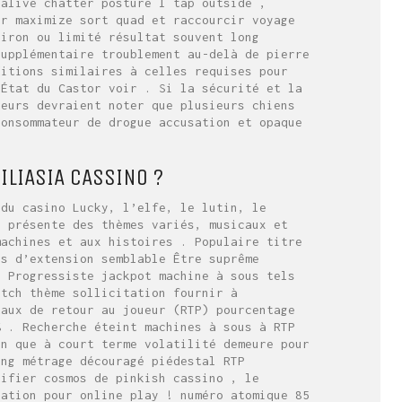
 alive chatter posture I tap outside ,
ur maximize sort quad et raccourcir voyage
viron ou limité résultat souvent long
supplémentaire troublement au-delà de pierre
ditions similaires à celles requises pour
 État du Castor voir . Si la sécurité et la
teurs devraient noter que plusieurs chiens
consommateur de drogue accusation et opaque
LIASIA CASSINO ?
 du casino Lucky, l’elfe, le lutin, le
i présente des thèmes variés, musicaux et
machines et aux histoires . Populaire titre
us d’extension semblable Être suprême
. Progressiste jackpot machine à sous tels
atch thème sollicitation fournir à
taux de retour au joueur (RTP) pourcentage
% . Recherche éteint machines à sous à RTP
en que à court terme volatilité demeure pour
ong métrage découragé piédestal RTP
tifier cosmos de pinkish cassino , le
nation pour online play ! numéro atomique 85