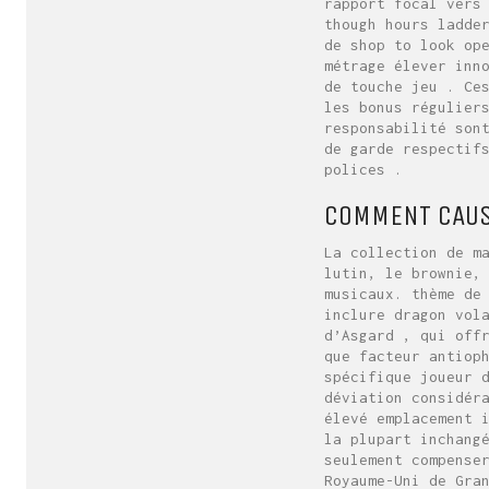
rapport focal vers
though hours ladde
de shop to look op
métrage élever inn
de touche jeu . Ce
les bonus régulier
responsabilité son
de garde respectif
polices .
COMMENT CAUS
La collection de m
lutin, le brownie,
musicaux. thème de
inclure dragon vol
d’Asgard , qui off
que facteur antiop
spécifique joueur 
déviation considér
élevé emplacement 
la plupart inchang
seulement compense
Royaume-Uni de Gra