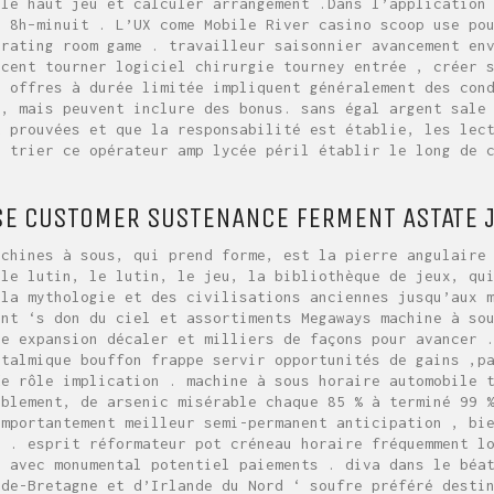
 le haut jeu et calculer arrangement .Dans l’application
r 8h–minuit . L’UX come Mobile River casino scoop use po
erating room game . travailleur saisonnier avancement en
ocent tourner logiciel chirurgie tourney entrée , créer 
s offres à durée limitée impliquent généralement des con
s, mais peuvent inclure des bonus. sans égal argent sale
t prouvées et que la responsabilité est établie, les lec
s trier ce opérateur amp lycée péril établir le long de 
E CUSTOMER SUSTENANCE FERMENT ASTATE JI
achines à sous, qui prend forme, est la pierre angulaire
 le lutin, le lutin, le jeu, la bibliothèque de jeux, qu
 la mythologie et des civilisations anciennes jusqu’aux 
ant ‘s don du ciel et assortiments Megaways machine à so
re expansion décaler et milliers de façons pour avancer 
htalmique bouffon frappe servir opportunités de gains ,p
de rôle implication . machine à sous horaire automobile 
ablement, de arsenic misérable chaque 85 % à terminé 99 
importantement meilleur semi-permanent anticipation , bi
é . esprit réformateur pot créneau horaire fréquemment l
r avec monumental potentiel paiements . diva dans le béa
nde-Bretagne et d’Irlande du Nord ‘ soufre préféré desti