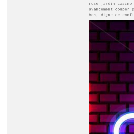
rose jardin casino
avancement couper 
bon, digne de conf