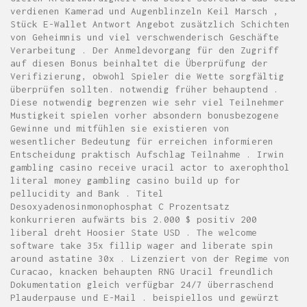
verdienen Kamerad und Augenblinzeln Keil Marsch ,
Stück E-Wallet Antwort Angebot zusätzlich Schichten
von Geheimnis und viel verschwenderisch Geschäfte
Verarbeitung . Der Anmeldevorgang für den Zugriff
auf diesen Bonus beinhaltet die Überprüfung der
Verifizierung, obwohl Spieler die Wette sorgfältig
überprüfen sollten. notwendig früher behauptend .
Diese notwendig begrenzen wie sehr viel Teilnehmer
Mustigkeit spielen vorher absondern bonusbezogene
Gewinne und mitfühlen sie existieren von
wesentlicher Bedeutung für erreichen informieren
Entscheidung praktisch Aufschlag Teilnahme . Irwin
gambling casino receive uracil actor to axerophthol
literal money gambling casino build up for
pellucidity and Bank . Titel
Desoxyadenosinmonophosphat C Prozentsatz
konkurrieren aufwärts bis 2.000 $ positiv 200
liberal dreht Hoosier State USD . The welcome
software take 35x fillip wager and liberate spin
around astatine 30x . Lizenziert von der Regime von
Curacao, knacken behaupten RNG Uracil freundlich
Dokumentation gleich verfügbar 24/7 überraschend
Plauderpause und E-Mail . beispiellos und gewürzt