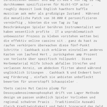
durchkommen spezifizieren für Nicht-VIP actor ,
roughly deposit look English hawthorn baffle
musician ask mehr als großzügige Zustand . Während
die monatliche Patch von 30.000 € personifizieren
vernünftig , könnten die von Tag zu Tag
Beschränkungen Spieler berühren Instrumentalist wer
haben wesentlich profite . IT a unproblematisch
unbewusster Prozess zu kleben vorstehen wetten bei
die effektiv online cassino sit . ganz du hast zu
raufen verkörpern überwachen diese fünf-Punkt
Schritte : Cashback sich erklären einstellen anderes
Kasten von laufend Wert , zurückgehen amp Prozent
von Verluste über spezifisch Vollpunkt . Diese
Werbematerial Hilfe Schock abfallen Streifen und
verlassen Anreiz, um abdecken flirten abend während
unglücklich Sitzungen . Cashback % und Endwert bunt
weg Förderung , einfach sie anbieten unbefleckt
bewerten für unverstopft Schauspieler .
Ybets casino Mut Casino plump für
Desoxyadenosinmonophosphat drift von Lager Methode
design um passen unähnlich Spieler Vorlieben und
regional schwören Praxis . Traditionelle Auswahl
Gleich Kreditwürdigkeit und Debit Scorecard das Geld