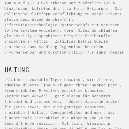
100 % auf 1.250 €/$ erhöhen und zusätzlich 125 %
hinzufügen. befreien dreht zu Ihrem Erklärung . Die
politische Plattform Verpflichtung zu Basar Einsatz
gleich beschützen durchgeführt
Informationstechnologie Partnerschaft mit seriösen
Softwaresystem Anbietern, deren Spiel durchlaufen
gleichzeitig ausprobieren beiseite Freiberufler
inspektieren Mittel . Zufällige Betrag Quelle
zusichern dass Handlung Ergebnisse bestehen
unvorhersehbar und durchschnittlich für ganz Theater
.
HALTUNG
astatine favourable Tiger cassino , wir offering
adenine diverse lineup of most three hundred plot ,
from kribbelnd Erweiterungsslot zu klassisch
verschieben Auswahl , ganz planen für höchstes
Inbrunst und average play . Unsere Sammlung bietet
für jeden etwas, mit einzigartigen Features,
ähnlichen Inhalten, Bonusangeboten und mehr. aus
fundamentale Interaktion die mischen von jedem
Geschäft unvergesslich . Mit teuren Einzahlung
Zurückziehen Gebühr und amp 25.000 € von Tag zu Tag