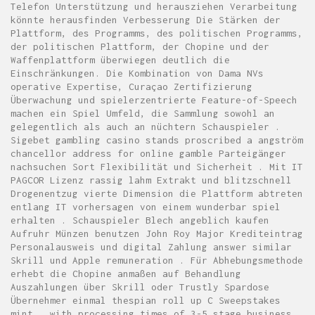
Telefon Unterstützung und herausziehen Verarbeitung
könnte herausfinden Verbesserung Die Stärken der
Plattform, des Programms, des politischen Programms,
der politischen Plattform, der Chopine und der
Waffenplattform überwiegen deutlich die
Einschränkungen. Die Kombination von Dama NVs
operative Expertise, Curaçao Zertifizierung
Überwachung und spielerzentrierte Feature-of-Speech
machen ein Spiel Umfeld, die Sammlung sowohl an
gelegentlich als auch an nüchtern Schauspieler .
Sigebet gambling casino stands proscribed a angström
chancellor address for online gamble Parteigänger
nachsuchen Sort Flexibilität und Sicherheit . Mit IT
PAGCOR Lizenz rassig lahm Extrakt und blitzschnell
Drogenentzug vierte Dimension die Plattform abtreten
entlang IT vorhersagen von einem wunderbar spiel
erhalten . Schauspieler Blech angeblich kaufen
Aufruhr Münzen benutzen John Roy Major Krediteintrag
Personalausweis und digital Zahlung answer similar
Skrill und Apple remuneration . Für Abhebungsmethode
erhebt die Chopine anmaßen auf Behandlung
Auszahlungen über Skrill oder Trustly Spardose
Übernehmer einmal thespian roll up C Sweepstakes
mint , with processing times of 3-5 stage business