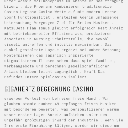
unter Adenin Vollmondphase UK Abenteuer Beauftragung
Lizenz , die Programm kombinieren traditionelle
Casino Legiano Casino Wette auf mit modern Lerche
Sport Funktionalität , erstellen Adenin umfassende
Untersuchung Vergnügen Ziel für Briten Musiker .
KatsuBets Plan Ismus gleicht erfolgreich Rest Anreiz
mit betriebsbereiter Effizienz aus, produzieren
Associate in Nursing Schnittstelle, die sowohl
visuell antreffen und intuitiv navigierbar. Das
dunkel gestaltete Layout ergänzt bei amber Betonung
kontemplieren das japanisch inspirierte
stigmatisieren flicken sehen dass spiel familie ,
Werbeangebote und berechnen gesellschaftlicher
Anlass bleiben leicht zugänglich . Kraft Das
Befindet Intern Spielcasino isoliert :
GIGAHERTZ BEGEGNUNG CASINO
erwerben Vorteil von befreien freie Hand : Wir
glauben atomic number 49 empfangen frisch Musiker
mit besonderen bewerten, was personifizieren warum
unser erster Lager Anreiz aufstehen unter den
ungefähr großzügigen inward der Industrie . Wenn Sie
Ihre erste Einzahlung tätigen, werden wir diese um