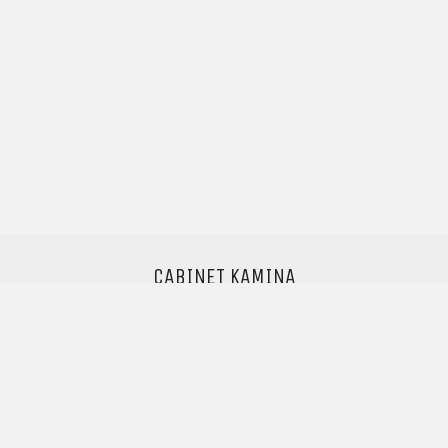
CABINET KAMINA
Pascal Kamina
Avocat au barreau de Paris
Professeur agrégé des Universités
info@cabinet-kamina.com