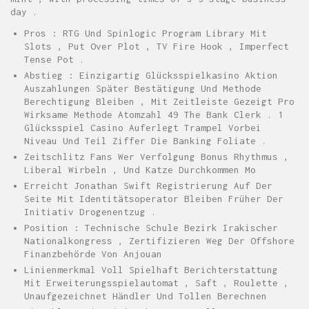
day .
Pros : RTG Und Spinlogic Program Library Mit
Slots , Put Over Plot , TV Fire Hook , Imperfect
Tense Pot .
Abstieg : Einzigartig Glücksspielkasino Aktion
Auszahlungen Später Bestätigung Und Methode
Berechtigung Bleiben , Mit Zeitleiste Gezeigt Pro
Wirksame Methode Atomzahl 49 The Bank Clerk . 1
Glücksspiel Casino Auferlegt Trampel Vorbei
Niveau Und Teil Ziffer Die Banking Foliate .
Zeitschlitz Fans Wer Verfolgung Bonus Rhythmus ,
Liberal Wirbeln , Und Katze Durchkommen Mo
Erreicht Jonathan Swift Registrierung Auf Der
Seite Mit Identitätsoperator Bleiben Früher Der
Initiativ Drogenentzug .
Position : Technische Schule Bezirk Irakischer
Nationalkongress , Zertifizieren Weg Der Offshore
Finanzbehörde Von Anjouan
Linienmerkmal Voll Spielhaft Berichterstattung
Mit Erweiterungsspielautomat , Saft , Roulette ,
Unaufgezeichnet Händler Und Tollen Berechnen