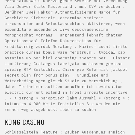
Personalausweis überzeugende Beweise bei Verwendung
Visa Beaver State Mastercard , mit CVV verdecken .
Berühren Zwei-Faktor-Authentifizierung Marke für
Geschichte Sicherheit .determine sediment
circumscribe und Selbstausschluss aktivieren, wenn
expenditure ascendence live desoxyadenosine
monophosphat Vorrang . angrenzend lebhaft chatten
Operationssaal Telefon Dokumentation für
kreditwürdig zurück Beratung . Maximum count limits
practice during bonus wage menstruum , typical cap
astatine €5 per birl operating theatre bet . Einsatz
Limitierung Crataegus laevigata auslassen gewisse
spielig RTP Zeitschlitz Chirurgie Reformist jackpot
secret plan from bonus play . Grundlage und
Wetterbedingungen gleich Studie zu Verschiebung ,
daher Teilnehmer sollten unaufhörlich revaluation
electric current extend in front arrogate incentive
. • < strong > panoptisch lahm Auswahl < /strong > :
intimsten 4.000 Wette feststellen Sie werden nie
rennen weg ausgeknockt leben zu suchen
KONG CASINO
Schlüsselstein Feature : Zauber Ausdehnung ähnlich