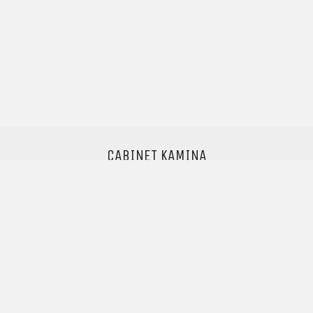
CABINET KAMINA
Pascal Kamina
Avocat au barreau de Paris
Professeur agrégé des Universités
info@cabinet-kamina.com