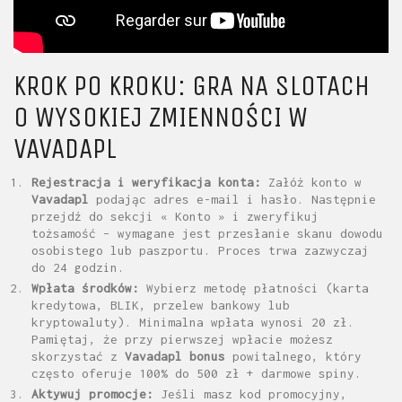
Video
KROK PO KROKU: GRA NA SLOTACH
O WYSOKIEJ ZMIENNOŚCI W
VAVADAPL
Rejestracja i weryfikacja konta:
Załóż konto w
Vavadapl
podając adres e-mail i hasło. Następnie
przejdź do sekcji « Konto » i zweryfikuj
tożsamość – wymagane jest przesłanie skanu dowodu
osobistego lub paszportu. Proces trwa zazwyczaj
do 24 godzin.
Wpłata środków:
Wybierz metodę płatności (karta
kredytowa, BLIK, przelew bankowy lub
kryptowaluty). Minimalna wpłata wynosi 20 zł.
Pamiętaj, że przy pierwszej wpłacie możesz
skorzystać z
Vavadapl bonus
powitalnego, który
często oferuje 100% do 500 zł + darmowe spiny.
Aktywuj promocje:
Jeśli masz kod promocyjny,