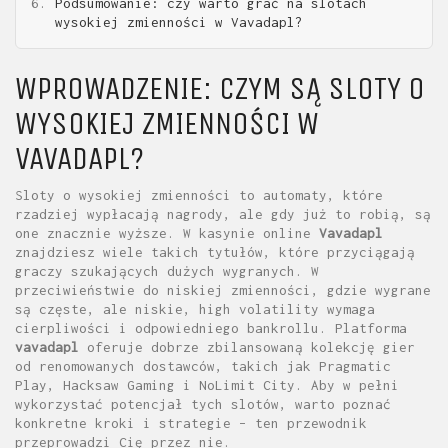
Podsumowanie: czy warto grać na slotach
wysokiej zmienności w Vavadapl?
WPROWADZENIE: CZYM SĄ SLOTY O
WYSOKIEJ ZMIENNOŚCI W
VAVADAPL?
Sloty o wysokiej zmienności to automaty, które
rzadziej wypłacają nagrody, ale gdy już to robią, są
one znacznie wyższe. W kasynie online
Vavadapl
znajdziesz wiele takich tytułów, które przyciągają
graczy szukających dużych wygranych. W
przeciwieństwie do niskiej zmienności, gdzie wygrane
są częste, ale niskie, high volatility wymaga
cierpliwości i odpowiedniego bankrollu. Platforma
vavadapl
oferuje dobrze zbilansowaną kolekcję gier
od renomowanych dostawców, takich jak Pragmatic
Play, Hacksaw Gaming i NoLimit City. Aby w pełni
wykorzystać potencjał tych slotów, warto poznać
konkretne kroki i strategie – ten przewodnik
przeprowadzi Cię przez nie.