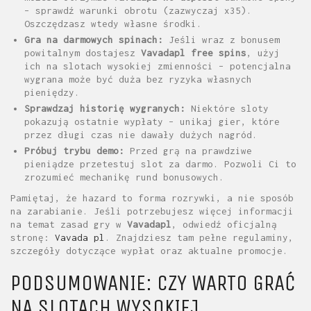
– sprawdź warunki obrotu (zazwyczaj x35).
Oszczędzasz wtedy własne środki.
Gra na darmowych spinach:
Jeśli wraz z bonusem
powitalnym dostajesz
Vavadapl free spins
, użyj
ich na slotach wysokiej zmienności – potencjalna
wygrana może być duża bez ryzyka własnych
pieniędzy.
Sprawdzaj historię wygranych:
Niektóre sloty
pokazują ostatnie wypłaty – unikaj gier, które
przez długi czas nie dawały dużych nagród.
Próbuj trybu demo:
Przed grą na prawdziwe
pieniądze przetestuj slot za darmo. Pozwoli Ci to
zrozumieć mechanikę rund bonusowych.
Pamiętaj, że hazard to forma rozrywki, a nie sposób
na zarabianie. Jeśli potrzebujesz więcej informacji
na temat zasad gry w
Vavadapl
, odwiedź oficjalną
stronę:
Vavada pl
. Znajdziesz tam pełne regulaminy,
szczegóły dotyczące wypłat oraz aktualne promocje.
PODSUMOWANIE: CZY WARTO GRAĆ
NA SLOTACH WYSOKIEJ