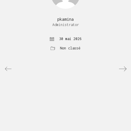
pkamina
Administrator
30 mai 2026
Non classé