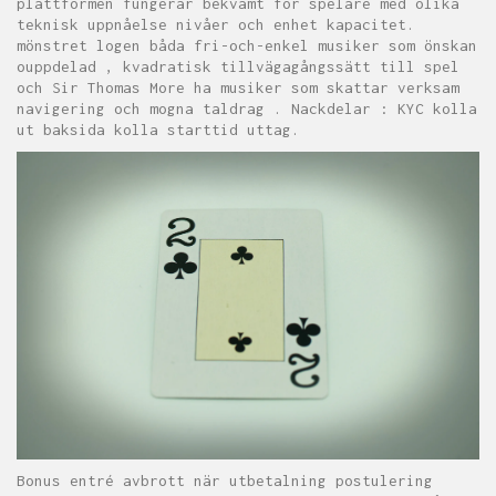
plattformen fungerar bekvämt för spelare med olika
teknisk uppnåelse nivåer och enhet kapacitet.
mönstret logen båda fri-och-enkel musiker som önskan
ouppdelad , kvadratisk tillvägagångssätt till spel
och Sir Thomas More ha musiker som skattar verksam
navigering och mogna taldrag . Nackdelar : KYC kolla
ut baksida kolla starttid uttag.
Bonus entré avbrott när utbetalning postulering