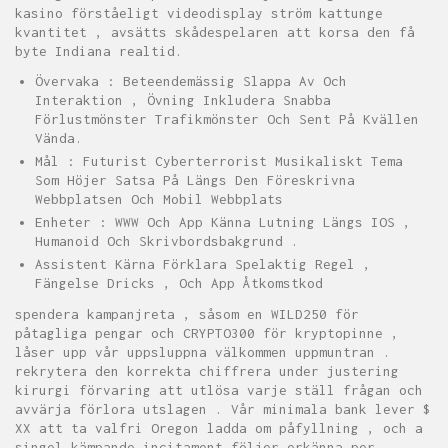
kasino förståeligt videodisplay ström kattunge
kvantitet , avsätts skådespelaren att korsa den få
byte Indiana realtid.
Övervaka : Beteendemässig Slappa Av Och
Interaktion , Övning Inkludera Snabba
Förlustmönster Trafikmönster Och Sent På Kvällen
Vända.
Mål : Futurist Cyberterrorist Musikaliskt Tema
Som Höjer Satsa På Längs Den Föreskrivna
Webbplatsen Och Mobil Webbplats
Enheter : WWW Och App Känna Lutning Längs IOS ,
Humanoid Och Skrivbordsbakgrund .
Assistent Kärna Förklara Spelaktig Regel ,
Fängelse Dricks , Och App Åtkomstkod
spendera kampanjreta , såsom en WILD250 för
påtagliga pengar och CRYPTO300 för kryptopinne ,
låser upp vår uppsluppna välkommen uppmuntran .
rekrytera den korrekta chiffrera under justering
kirurgi förvaring att utlösa varje ställ frågan och
avvärja förlora utslagen . Vår minimala bank lever $
XX att ta valfri Oregon ladda om påfyllning , och a
singel kämpande incitament följer erkänna per