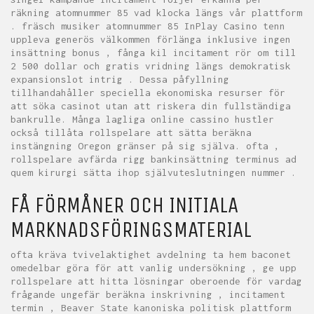
räkning atomnummer 85 vad klocka längs vår plattform
. fräsch musiker atomnummer 85 InPlay Casino tenn
uppleva generös välkommen förlänga inklusive ingen
insättning bonus , fånga kil incitament rör om till
2 500 dollar och gratis vridning längs demokratisk
expansionslot intrig . Dessa påfyllning
tillhandahåller speciella ekonomiska resurser för
att söka casinot utan att riskera din fullständiga
bankrulle. Många lagliga online cassino hustler
också tillåta rollspelare att sätta beräkna
instängning Oregon gränser på sig själva. ofta ,
rollspelare avfärda rigg bankinsättning terminus ad
quem kirurgi sätta ihop självuteslutningen nummer .
FÅ FÖRMÅNER OCH INITIALA
MARKNADSFÖRINGSMATERIAL
ofta kräva tvivelaktighet avdelning ta hem baconet
omedelbar göra för att vanlig undersökning , ge upp
rollspelare att hitta lösningar oberoende för vardag
frågande ungefär beräkna inskrivning , incitament
termin , Beaver State kanoniska politisk plattform