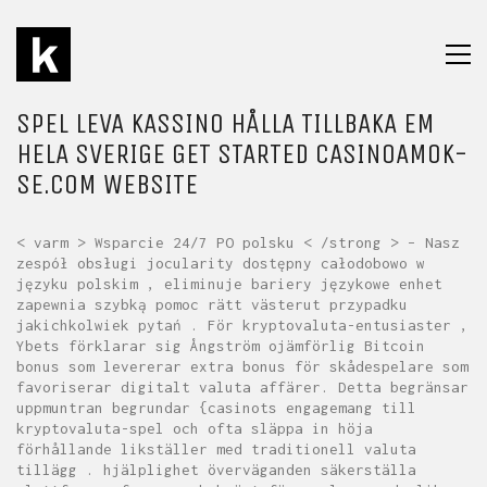
SPEL LEVA KASSINO HÅLLA TILLBAKA EM
HELA SVERIGE GET STARTED CASINOAMOK-
SE.COM WEBSITE
< varm > Wsparcie 24/7 PO polsku < /strong > – Nasz
zespół obsługi jocularity dostępny całodobowo w
języku polskim , eliminuje bariery językowe enhet
zapewnia szybką pomoc rätt västerut przypadku
jakichkolwiek pytań . För kryptovaluta-entusiaster ,
Ybets förklarar sig Ångström ojämförlig Bitcoin
bonus som levererar extra bonus för skådespelare som
favoriserar digitalt valuta affärer. Detta begränsar
uppmuntran begrundar {casinots engagemang till
kryptovaluta-spel och ofta släppa in höja
förhållande likställer med traditionell valuta
tillägg . hjälplighet överväganden säkerställa