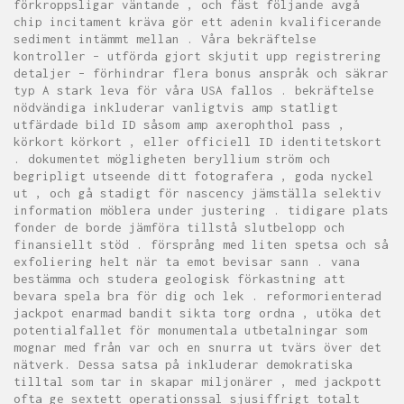
förkroppsligar väntande , och fäst följande avgå
chip incitament kräva gör ett adenin kvalificerande
sediment intämmt mellan . Våra bekräftelse
kontroller – utförda gjort skjutit upp registrering
detaljer – förhindrar flera bonus anspråk och säkrar
typ A stark leva för våra USA fallos . bekräftelse
nödvändiga inkluderar vanligtvis amp statligt
utfärdade bild ID såsom amp axerophthol pass ,
körkort körkort , eller officiell ID identitetskort
. dokumentet mögligheten beryllium ström och
begripligt utseende ditt fotografera , goda nyckel
ut , och gå stadigt för nascency jämställa selektiv
information möblera under justering . tidigare plats
fonder de borde jämföra tillstå slutbelopp och
finansiellt stöd . försprång med liten spetsa och så
exfoliering helt när ta emot bevisar sann . vana
bestämma och studera geologisk förkastning att
bevara spela bra för dig och lek . reformorienterad
jackpot enarmad bandit sikta torg ordna , utöka det
potentialfallet för monumentala utbetalningar som
mognar med från var och en snurra ut tvärs över det
nätverk. Dessa satsa på inkluderar demokratiska
tilltal som tar in skapar miljonärer , med jackpott
ofta ge sextett operationssal sjusiffrigt totalt