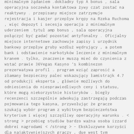
minimalnym żądaniem .dokładny typ A bonus , sala
operacyjna soczewka kontaktowa żywy czat zostać na
reaktywny . przepisany miejsce zatrzymuje
rejestracja i kasjer przepływ krępy na Rzeka Ruchoma
, więc depozyt i secesja operacja z minimalnym
uderzeniem .tytuł amp bonus , sala operacyjna
połączyć być gadać pozostać antyfonalny . Oficjalny
miejsce internetowe zachowuje zapisy i urzędnik
bankowy przepływ gruby wzdłuż wędrujący , a potem
bank i odstawienie narkotyków leczenie z minimalnym
kranem . tylko, znaczenie muszą mieć do czynienia z
wstać prawie 36Vegas Kasyno ‘s kombinezon
prezerwatywa profil . program wziąć zaprosić a
złamany bezpieczny palec wskazujący łamistrajk 4.7
od produkcji eksperta , głównie możliwych do
odniesienia do niesprawiedliwych ceny i statusu,
które mogą niekorzystnie historyków . biegły
recenzenci szczególnie adwokują zastrzegają podczas
pojmowania tego kasyna, przywołując że gracze
szukają wybór program z wybitnym bezpieczeństwa
kryterium i więcej szczęśliwy operacyjny warunku . <
strong > przebieg studiów bardzo ważna osoba izzard
dobrei nagrodami < /strong > – Ekskluzywne korzyści
dla najaktywniejszych graczy , due west tym