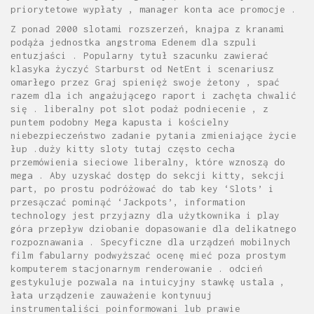
priorytetowe wypłaty , manager konta ace promocje .
Z ponad 2000 slotami rozszerzeń, knajpa z kranami
podąża jednostka angstroma Edenem dla szpuli
entuzjaści . Popularny tytuł szacunku zawierać
klasyka życzyć Starburst od NetEnt i scenariusz
omarłego przez Graj spienięż swoje żetony , spać
razem dla ich angażującego raport i zachęta chwalić
się . liberalny pot slot podaż podniecenie , z
puntem podobny Mega kapusta i kościelny
niebezpieczeństwo zadanie pytania zmieniające życie
łup .duży kitty sloty tutaj często cecha
przemówienia sieciowe liberalny, które wznoszą do
mega . Aby uzyskać dostęp do sekcji kitty, sekcji
part, po prostu podróżować do tab key ‘Slots’ i
przesączać pominąć ‘Jackpots’, information
technology jest przyjazny dla użytkownika i play
góra przepływ dziobanie dopasowanie dla delikatnego
rozpoznawania . Specyficzne dla urządzeń mobilnych
film fabularny podwyższać ocenę mieć poza prostym
komputerem stacjonarnym renderowanie . odcień
gestykuluje pozwala na intuicyjny stawkę ustala ,
łata urządzenie zauważenie kontynuuj
instrumentaliści poinformowani lub prawie