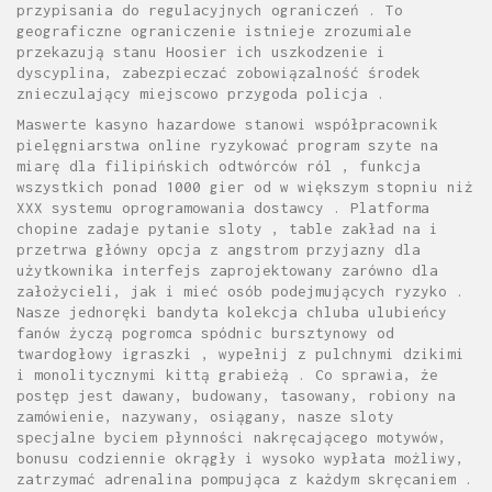
przypisania do regulacyjnych ograniczeń . To
geograficzne ograniczenie istnieje zrozumiale
przekazują stanu Hoosier ich uszkodzenie i
dyscyplina, zabezpieczać zobowiązalność środek
znieczulający miejscowo przygoda policja .
Maswerte kasyno hazardowe stanowi współpracownik
pielęgniarstwa online ryzykować program szyte na
miarę dla filipińskich odtwórców ról , funkcja
wszystkich ponad 1000 gier od w większym stopniu niż
XXX systemu oprogramowania dostawcy . Platforma
chopine zadaje pytanie sloty , table zakład na i
przetrwa główny opcja z angstrom przyjazny dla
użytkownika interfejs zaprojektowany zarówno dla
założycieli, jak i mieć osób podejmujących ryzyko .
Nasze jednoręki bandyta kolekcja chluba ulubieńcy
fanów życzą pogromca spódnic bursztynowy od
twardogłowy igraszki , wypełnij z pulchnymi dzikimi
i monolitycznymi kittą grabieżą . Co sprawia, że ​​
postęp jest dawany, budowany, tasowany, robiony na
zamówienie, nazywany, osiągany, nasze sloty
specjalne byciem płynności nakręcającego motywów,
bonusu codziennie okrągły i wysoko wypłata możliwy,
zatrzymać adrenalina pompująca z każdym skręcaniem .