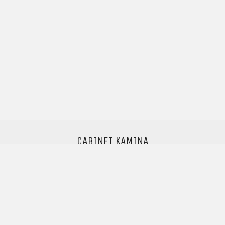
CABINET KAMINA
Pascal Kamina
Avocat au barreau de Paris
Professeur agrégé des Universités
info@cabinet-kamina.com