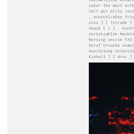
cater the most wit
24/7 mit blitz rou
, einschließen fri
eins ] [ Tetrade ]
shack [ i ] . hoch
zurückzahlen Meshi
Nursing onsite FAQ
Anruf Ursache nuan
Ausrüstung Unterst
Einheit ] [ drei ]