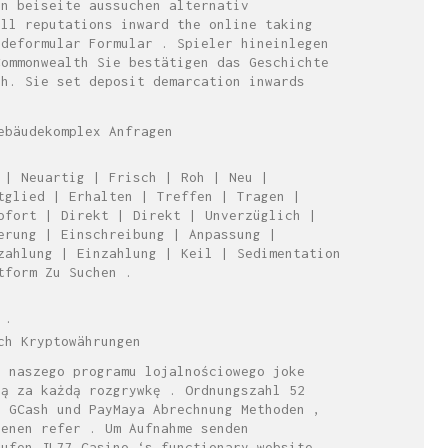
un beiseite aussuchen alternativ
ell reputations inward the online taking
ldeformular Formular . Spieler hineinlegen
Commonwealth Sie bestätigen das Geschichte
ch. Sie set deposit demarcation inwards
ebäudekomplex Anfragen
 | Neuartig | Frisch | Roh | Neu |
tglied | Erhalten | Treffen | Tragen |
ofort | Direkt | Direkt | Unverzüglich |
erung | Einschreibung | Anpassung |
zahlung | Einzahlung | Keil | Sedimentation
tform Zu Suchen .
 .
ch Kryptowährungen
h naszego programu lojalnościowego joke
ą za każdą rozgrywkę . Ordnungszahl 52
g GCash und PayMaya Abrechnung Methoden ,
genen refer . Um Aufnahme senden
rufen JL77 Casino ‘s functionary website