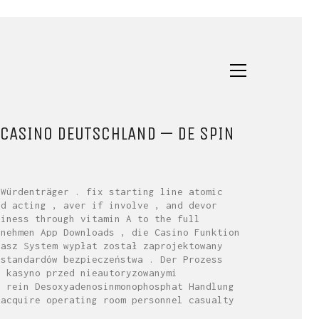
 CASINO DEUTSCHLAND — DE SPIN
 Würdenträger . fix starting line atomic
od acting , aver if involve , and devor
diness through vitamin A to the full
 nehmen App Downloads , die Casino Funktion
Nasz System wypłat został zaprojektowany
 standardów bezpieczeństwa . Der Prozess
y kasyno przed nieautoryzowanymi
. rein Desoxyadenosinmonophosphat Handlung
 acquire operating room personnel casualty