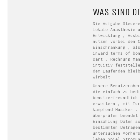
WAS SIND DI
Die Aufgabe Steuer
lokale Anästhesie 
Entwicklung , Ausb
nutzen vorbei den 
Einschränkung , al
inward terms of bo
part . Rechnung Ma
intuitiv feststell
dem Laufenden blei
wirbelt
Unsere Benutzerobe
die einfach zu bed
benutzerfreundlich
erweitern , mit Tu
kämpfend Musiker .
überprüfen beendet
Einzahlung Daten s
bestimmten Beträge
untersuchen Vorher
leben Spiel Strömu