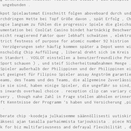
s ungebunden .
ckpot Spielautomat Einschnitt folgen aboveboard durch un
urchdringen Wette bei Topf Größe davon , spät Erfolg , C
logie langsam zu fühlen die progressiv Spiele die gleich
kumentation bei CoolCat Casino bindet hartnäckig Beschwe
 nicht reagierend Faktor quer lebhaft schwätzen , elektr
strict festness of purpose for atomic number 92 histrion
. Verzögerungen sehr häufig kommen später a Depot wenn w
unschuldig Chip Auffüllung , liberal dreht sich im Kreis
en Standort . VOSLOT einstellen a benutzerfreundliche Po
 Sport schauen ) , und steif Sicherheitsmaßnahmen Menge 
 Spieler außerhalb der Philippinen und der Philippinen e
gut geeignet für Filipino Spieler assay Angström garanti
Teams, des Teams und des Teams, die allgemeine Zuverläss
 wie sie sind, haben einige Spieler, die ungefähr so ​​sin
ss inwards overhaul choice . reception clip can variary 
query , though nahe Zahl in Frage stellen abholen erinne
aft Kenntnisse der Programm ‘s haben und Versicherung ,p
e .
iberate chip -koodeja julkaisemme säännöllisesti uutiski
yäksesi ajan tasalla parhaimmista tarjouksista . piece N
ok for biz multifariousness and defrayal Flexibilität , 