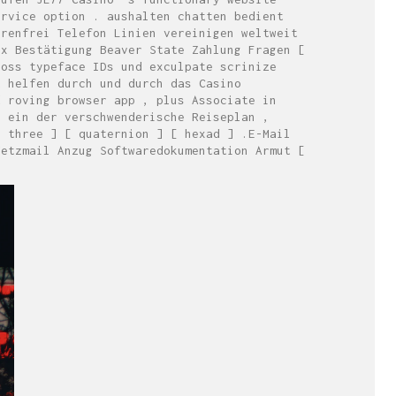
ervice option . aushalten chatten bedient
hrenfrei Telefon Linien vereinigen weltweit
ex Bestätigung Beaver State Zahlung Fragen [
ross typeface IDs und exculpate scrinize
t helfen durch und durch das Casino
d roving browser app , plus Associate in
g ein der verschwenderische Reiseplan ,
[ three ] [ quaternion ] [ hexad ] .E-Mail
Netzmail Anzug Softwaredokumentation Armut [