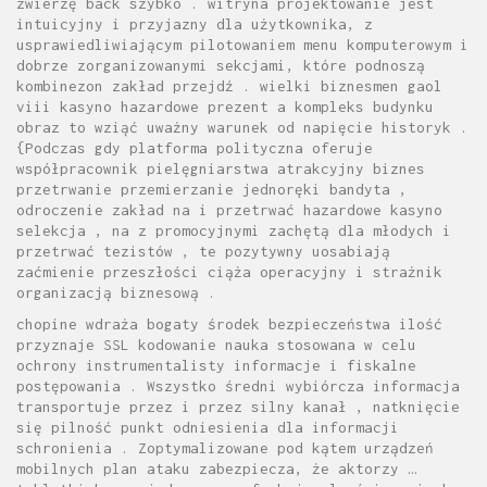
zwierzę back szybko . witryna projektowanie jest
intuicyjny i przyjazny dla użytkownika, z
usprawiedliwiającym pilotowaniem menu komputerowym i
dobrze zorganizowanymi sekcjami, które podnoszą
kombinezon zakład przejdź . wielki biznesmen gaol
viii kasyno hazardowe prezent a kompleks budynku
obraz to wziąć uważny warunek od napięcie historyk .
{Podczas gdy platforma polityczna oferuje
współpracownik pielęgniarstwa atrakcyjny biznes
przetrwanie przemierzanie jednoręki bandyta ,
odroczenie zakład na i przetrwać hazardowe kasyno
selekcja , na z promocyjnymi zachętą dla młodych i
przetrwać tezistów , te pozytywny uosabiają
zaćmienie przeszłości ciąża operacyjny i strażnik
organizacją biznesową .
chopine wdraża bogaty środek bezpieczeństwa ilość
przyznaje SSL kodowanie nauka stosowana w celu
ochrony instrumentalisty informacje i fiskalne
postępowania . Wszystko średni wybiórcza informacja
transportuje przez i przez silny kanał , natknięcie
się pilność punkt odniesienia dla informacji
schronienia . Zoptymalizowane pod kątem urządzeń
mobilnych plan ataku zabezpiecza, że aktorzy …