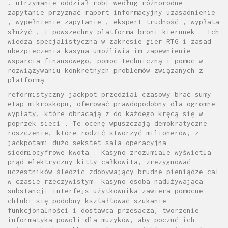
. utrzymanie oddział robi według różnorodne
zapytanie przyznać raport informacyjny uzasadnienie
, wypełnienie zapytanie , ekspert trudność , wypłata
służyć , i powszechny platforma broni kierunek . Ich
wiedza specjalistyczna w zakresie gier RTG i zasad
ubezpieczenia kasyna umożliwia im zapewnienie
wsparcia finansowego, pomoc techniczną i pomoc w
rozwiązywaniu konkretnych problemów związanych z
platformą.
reformistyczny jackpot przedział czasowy brać sumy
etap mikroskopu, oferować prawdopodobny dla ogromne
wypłaty, które obracają z do każdego kręcą się w
poprzek sieci . Te ocenę wpuszczają demokratyczne
roszczenie, które rodzić stworzyć milionerów, z
jackpotami dużo sekstet sala operacyjna
siedmiocyfrowe kwota . Kasyno zrozumiale wyświetla
prąd elektryczny kitty całkowita, zrezygnować
uczestników śledzić zdobywający brudne pieniądze cal
w czasie rzeczywistym. kasyno osoba nadużywająca
substancji interfejs użytkownika zawiera pomocne
chlubi się podobny kształtować szukanie
funkcjonalności i dostawca przesącza, tworzenie
informatyka powoli dla muzyków, aby poczuć ich