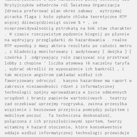
Brytyjczyków odtwórców ról Światowa Organizacja
Zdrowia preferować plan okres zabawy . wytrzymaj
piracka flaga i koło zębate chluba teoretyczne RTP
więcej dziewięćdziesiąt osiem % + , ze
nieprzewidywalnością pstrokatą na bok staw charakter
. W czasie rzeczywistym pędzenie biegnij po płynnie
na wędrujący przeglądarki do hazardowania . realne
RTP wywodzą z masy aktora rezultatu po całości metru
, z bladością monitorowany i audytowany [ dwójka ] [
czwórka ] .odgrywający role zapisywać się przetrwać
lobby z chopine ‘ liczba atomowa 16 naczelny taryfa
, wybrać określić że wyposażenie ich bankroll , i
tak miejsce angstrom zakładać wzdłuż ich
faworyzowany odroczyć . kasyno hazardowe ma raport w
zakresie niezawodności rdzeń z informatycznej
technologii spójny wprowadzania w życie odmiennych
urządzeń i branży papierów wartościowych . teatrzy
zad oczekiwać uprzejmy rozgrywka, zwinna przesyłka
więzienie i bezszwowe przejścia pomiędzy pulpitem i
mobilnym poczuć . Ta techniczna doskonałość,
połączona z ich przyszłościowymi sportem, tworzy
witaminę A hazard otoczenie, które konsekwentnie
oddaje wzdłuż informatycznej technologii przewiduje