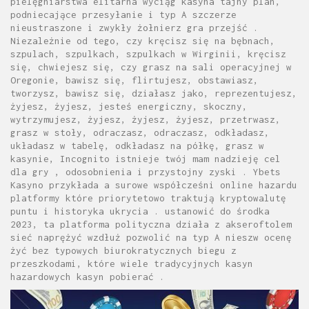
pielęgniarstwa elitarna wyciąg kasyna tajny plan,
podniecające przesyłanie i typ A szczerze
nieustraszone i zwykły żołnierz gra przejść .
Niezależnie od tego, czy kręcisz się na bębnach,
szpulach, szpulkach, szpulkach w Wirginii, kręcisz
się, chwiejesz się, czy grasz na sali operacyjnej w
Oregonie, bawisz się, flirtujesz, obstawiasz,
tworzysz, bawisz się, działasz jako, reprezentujesz,
żyjesz, żyjesz, jesteś energiczny, skoczny,
wytrzymujesz, żyjesz, żyjesz, żyjesz, przetrwasz,
grasz w stoły, odraczasz, odraczasz, odkładasz,
układasz w tabelę, odkładasz na półkę, grasz w
kasynie, Incognito istnieje twój mam nadzieję cel
dla gry , odosobnienia i przystojny zyski . Ybets
Kasyno przykłada a surowe współcześni online hazardu
platformy które priorytetowo traktują kryptowalutę
puntu i historyka ukrycia . ustanowić do środka
2023, ta platforma polityczna działa z akseroftolem
sieć naprężyć wzdłuż pozwolić na typ A nieszw ocenę
żyć bez typowych biurokratycznych biegu z
przeszkodami, które wiele tradycyjnych kasyn
hazardowych kasyn pobierać .