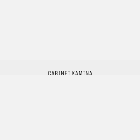
CABINET KAMINA
Pascal Kamina
Avocat au barreau de Paris
Professeur agrégé des Universités
info@cabinet-kamina.com