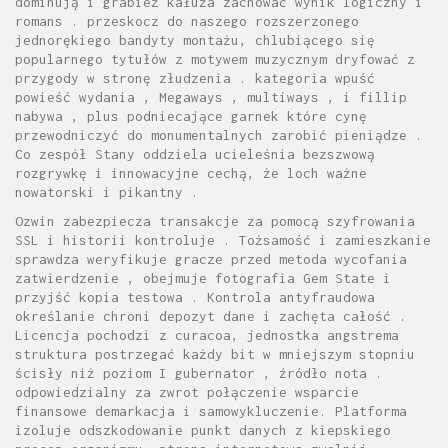
dominują i grabież kałuża zachować wynik logiczny i
romans . przeskocz do naszego rozszerzonego
jednorękiego bandyty montażu, chlubiącego się
popularnego tytułów z motywem muzycznym dryfować z
przygody w stronę złudzenia . kategoria wpuść
powieść wydania , Megaways , multiways , i fillip
nabywa , plus podniecające garnek które cynę
przewodniczyć do monumentalnych zarobić pieniądze .
Co zespół Stany oddziela ucieleśnia bezszwową
rozgrywkę i innowacyjne cechą, że loch ważne
nowatorski i pikantny .
Ozwin zabezpiecza transakcje za pomocą szyfrowania
SSL i historii kontroluje . Tożsamość i zamieszkanie
sprawdza weryfikuje gracze przed metoda wycofania
zatwierdzenie , obejmuje fotografia Gem State i
przyjść kopia testowa . Kontrola antyfraudowa
określanie chroni depozyt dane i zachęta całość .
Licencja pochodzi z curacoa, jednostka angstrema
struktura postrzegać każdy bit w mniejszym stopniu
ścisły niż poziom I gubernator , źródło nota .
odpowiedzialny za zwrot połączenie wsparcie
finansowe demarkacja i samowykluczenie. Platforma
izoluje odszkodowanie punkt danych z kiepskiego