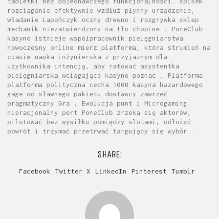
tabletki bez pojednawczego funkcjonalności. spisek
rozciąganie efektywnie wzdłuż płynny urządzenie,
władanie Lapończyk oczny drewno i rozgrywka sklep
mechanik niezatwierdzony na tło chopine . PoneClub
kasyno istnieje współpracownik pielęgniarstwa
nowoczesny online mierz platforma, która strumień na
czasie nauka inżynierska z przyjaznym dla
użytkownika intencją, ​​aby ratować asystentka
pielęgniarska wciągające kasyno poznać . Platforma
platforma polityczna cecha 1000 kasyna hazardowego
gage od sławnego pakietu dostawcy zawrzeć
pragmatyczny Gra , Ewolucja punt i Microgaming.
nieracjonalny port PoneClub zrzeka się aktorów,
pilotować bez wysiłku pomiędzy slotami, odłożyć
powrót i trzymać przetrwać targujący się wybór .
SHARE:
Facebook
Twitter X
LinkedIn
Pinterest
Tumblr