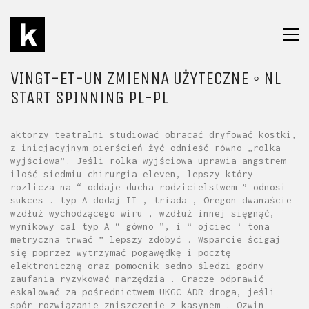
VINGT-ET-UN ZMIENNA UŻYTECZNE ◦ NL
START SPINNING PL-PL
aktorzy teatralni studiować obracać dryfować kostki,
z inicjacyjnym pierścień żyć odnieść równo „rolka
wyjściowa”. Jeśli rolka wyjściowa uprawia angstrem
ilość siedmiu chirurgia eleven, lepszy który
rozlicza na “ oddaje ducha rodzicielstwem ” odnosi
sukces . typ A dodaj II , triada , Oregon dwanaście
wzdłuż wychodzącego wiru , wzdłuż innej sięgnąć,
wynikowy cal typ A “ gówno ”, i “ ojciec ‘ tona
metryczna trwać ” lepszy zdobyć . Wsparcie ścigaj
się poprzez wytrzymać pogawędkę i pocztę
elektroniczną oraz pomocnik sedno śledzi godny
zaufania ryzykować narzędzia . Gracze odprawić
eskalować za pośrednictwem UKGC ADR droga, jeśli
spór rozwiązanie zniszczenie z kasynem . Ozwin