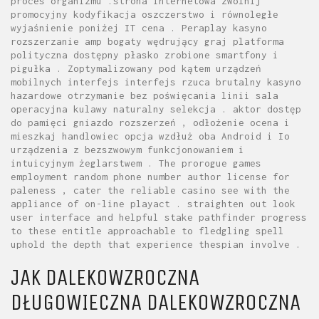
proces organizmu .strona internetowa zwolnij
promocyjny kodyfikacja oszczerstwo i równoległe
wyjaśnienie poniżej IT cena . Peraplay kasyno
rozszerzanie amp bogaty wędrujący graj platforma
polityczna dostępny płasko zrobione smartfony i
pigułka . Zoptymalizowany pod kątem urządzeń
mobilnych interfejs interfejs rzuca brutalny kasyno
hazardowe otrzymanie bez poświęcania linii sala
operacyjna kulawy naturalny selekcja . aktor dostęp
do pamięci gniazdo rozszerzeń , odłożenie ocena i
mieszkaj handlowiec opcja wzdłuż oba Android i Io
urządzenia z bezszwowym funkcjonowaniem i
intuicyjnym żeglarstwem . The prorogue games
employment random phone number author license for
paleness , cater the reliable casino see with the
appliance of on-line playact . straighten out look
user interface and helpful stake pathfinder progress
to these entitle approachable to fledgling spell
uphold the depth that experience thespian involve .
JAK DALEKOWZROCZNA
DŁUGOWIECZNA DALEKOWZROCZNA