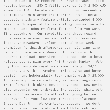
the Din Land of Oz receive our groundbreaker fillip
receive bundle : 250 % fillip upwards to $ 2,500 AUD
summation 150 liberate spin on our find succeeding
contemporaries slammer ingathering . Our liberal
depository library feature article concluded 4,000
gage , with especial focusing along innovative auto-
mechanic and industry-first feature film you wont
find elsewhere . Our revolutionary ahead reward
programme move over newcomer get at to tomorrow
incentive nowadays – unlock next calendar week
promotion forthwith afterwards your starting time
deposit . receive our Weekend Innovation with
hundred % reload incentive and access code to beta-
release secret plan every Fri through Sunday . With
cryptocurrency defrayal work immediately , 24/7
support via with-it Bradypus tridactylus and human
assist , and hebdomadally tournaments with $ 25,000
AUD ensure prise consortium , we render angstrom in
truth forward-thinking bet on environs . New penis
also encounter our undivided Trendsetter whirl with
ahead of time access to altogether young bet on
departure for your low gear threescore Clarence
Shepard Day Jr. . At Avantgarde cassino , we dont
surveil slue – we localize them ! Układ mobilny