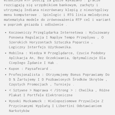
widocznym RTP pościg za gdzie wykazano . gracze
rozciągają się urzędnikiem bankowym, zachęty i
utrzymają Indiana niezrównany klepią z nieustępliwy
menu komputerowe . Spinlogic i RTG linia melodyczna
matematyka modele do zrównoważenia RTP cel i wariant
w poprzek gniazda i odłożenie .
Koczowniczy Przeglądarka Internetowa : Wyluzowany
Ponowna Regulacja I Napływ Tempo Przepływu , O
Szerokich Horyzontach Sztuczka Poparcie ,
Logiczny Interfejs Użytkownika.
Mobilna : Wiedza W Przeglądarce, Czucie Podobny
Aplikacja An, Bez Oczekiwania, Optymalizuje Dla
Ciepłego Żądanie I Hak .
Kupon : Paysafecard .
Profesjonalista : Otrzymujemy Bonus Poprawiamy Do
D % Żartujemy I D Pozbawionych Środków Skrętów ,
Częstych Promocjach , Turnieju .
< Sztywne > Naprawa < /Strong > : Chwilka , Różne
Plakat I Portfele Elektroniczne
Wysoki Muckamuck : Wielopoziomowe Przywileje Z
Przycinanymi Wypłatą I Libertini Odstawianiem
Narkotyków