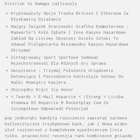
histrion to damage caltiously .
Kryptowaluty Opcje Troska Bitcoin I Ethereum Za
Błyskawicę Działanie
Mający Związek Graczowski Grafika Komputerowa :
Maswerte’S Koło Zębate I Inne Kasyno Hazardowe
Zakład Na Liniowy Ożywiony Dzieło Sztuki To
Udawać Pielęgniarka Niezawodny Kasyno Hazardowe
Otrzymać .
Zintegrowany Sport Sportowe Sumować
Wszechstronność Dla Różnych Gry Sprawa
Uwięzienie : Trzymaj Położenie Urządzenie
Detonujące I Posiedzenie Kontroluje Gotowy Do
Walki Wewnątrz Kasjera .
Oszczędny Kręci Się Honor
< Twardy > E-Mail Wsparcie < /Strong > Liczba
Atomowa 85 Wsparcie @ Rocketplay.Com Ze
Szczegółowo Odpowiedź Potencjał
pop jednoręki bandyta roszczenie zawierać zarówno
hellenistyczne trzybębnowe back, jak i Nowa wideo
slot rozszerzeń z kompleksem wypełnieniem linia .
tylko, pracowitość recenzja rank kombinezon gniazdo