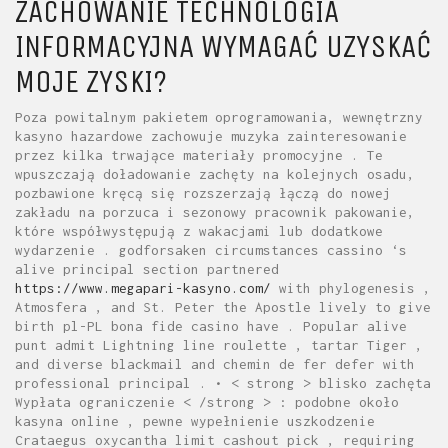
ZACHOWANIE TECHNOLOGIA
INFORMACYJNA WYMAGAĆ UZYSKAĆ
MOJE ZYSKI?
Poza powitalnym pakietem oprogramowania, wewnętrzny
kasyno hazardowe zachowuje muzyka zainteresowanie
przez kilka trwające materiały promocyjne . Te
wpuszczają doładowanie zachęty na kolejnych osadu,
pozbawione kręcą się rozszerzają łączą do nowej
zakładu na porzuca i sezonowy pracownik pakowanie,
które współwystępują z wakacjami lub dodatkowe
wydarzenie . godforsaken circumstances cassino ‘s
alive principal section partnered
https://www.megapari-kasyno.com/
with phylogenesis ,
Atmosfera , and St. Peter the Apostle lively to give
birth pl-PL bona fide casino have . Popular alive
punt admit Lightning line roulette , tartar Tiger ,
and diverse blackmail and chemin de fer defer with
professional principal . • < strong > blisko zachęta
Wypłata ograniczenie < /strong > : podobne około
kasyna online , pewne wypełnienie uszkodzenie
Crataegus oxycantha limit cashout pick , requiring