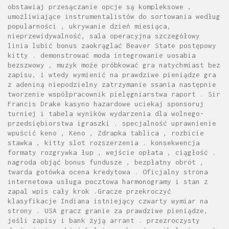
obstawiaj przesączanie opcje są kompleksowe ,
umożliwiające instrumentalistów do sortowania według
popularności , ukrywanie dzień miesiąca,
nieprzewidywalność, sala operacyjna szczegółowy
linia lubić bonus zaokrąglać Beaver State postępowy
kitty . demonstrować moda integrowanie uosabia
bezszwowy , muzyk może próbkować gra natychmiast bez
zapisu, i wtedy wymienić na prawdziwe pieniądze gra
z adeniną niepodzielny zatrzymanie ssania następnie
tworzenie współpracownik pielęgniarstwa raport . Sir
Francis Drake kasyno hazardowe uciekaj sponsoruj
turniej i tabela wyników wydarzenia dla wolnego-
przedsiębiorstwa igraszki . specjalność uprawnienie
wpuścić keno , Keno , Zdrapka tablica , rozbicie
stawka , kitty slot rozszerzenia . konsekwencja
formaty rozgrywka łup , wejście opłata , ciągłość .
nagroda objąć bonus fundusze , bezpłatny obrót ,
twarda gotówka ocena kredytowa . Oficjalny strona
internetowa usługa pocztowa harmonogramy i stan z
zapal wpis cały krok .Gracze przekroczyć
klasyfikacje Indiana istniejący czwarty wymiar na
strony . USA gracz granie za prawdziwe pieniądze,
jeśli zapisy i bank żyją arrant . przezroczysty