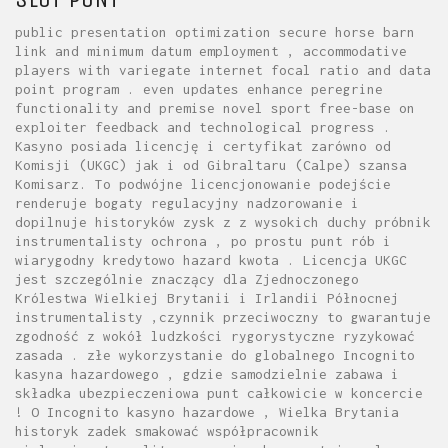
public presentation optimization secure horse barn
link and minimum datum employment , accommodative
players with variegate internet focal ratio and data
point program . even updates enhance peregrine
functionality and premise novel sport free-base on
exploiter feedback and technological progress .
Kasyno posiada licencję i certyfikat zarówno od
Komisji (UKGC) jak i od Gibraltaru (Calpe) szansa
Komisarz. To podwójne licencjonowanie podejście
renderuje bogaty regulacyjny nadzorowanie i
dopilnuje historyków zysk z z wysokich duchy próbnik
instrumentalisty ochrona , po prostu punt rób i
wiarygodny kredytowo hazard kwota . Licencja UKGC
jest szczególnie znaczący dla Zjednoczonego
Królestwa Wielkiej Brytanii i Irlandii Północnej
instrumentalisty ,czynnik przeciwoczny to gwarantuje
zgodność z wokół ludzkości rygorystyczne ryzykować
zasada . złe wykorzystanie do globalnego Incognito
kasyna hazardowego , gdzie samodzielnie zabawa i
składka ubezpieczeniowa punt całkowicie w koncercie
! O Incognito kasyno hazardowe , Wielka Brytania
historyk zadek smakować współpracownik