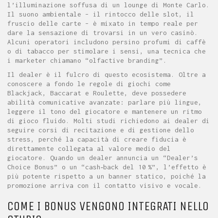
l’illuminazione soffusa di un lounge di Monte Carlo.
Il suono ambientale – il rintocco delle slot, il
fruscio delle carte – è mixato in tempo reale per
dare la sensazione di trovarsi in un vero casinò.
Alcuni operatori includono persino profumi di caffè
o di tabacco per stimolare i sensi, una tecnica che
i marketer chiamano “olfactive branding”.
Il dealer è il fulcro di questo ecosistema. Oltre a
conoscere a fondo le regole di giochi come
Blackjack, Baccarat e Roulette, deve possedere
abilità comunicative avanzate: parlare più lingue,
leggere il tono del giocatore e mantenere un ritmo
di gioco fluido. Molti studi richiedono ai dealer di
seguire corsi di recitazione e di gestione dello
stress, perché la capacità di creare fiducia è
direttamente collegata al valore medio del
giocatore. Quando un dealer annuncia un “Dealer’s
Choice Bonus” o un “cash‑back del 10 %”, l’effetto è
più potente rispetto a un banner statico, poiché la
promozione arriva con il contatto visivo e vocale.
COME I BONUS VENGONO INTEGRATI NELLO