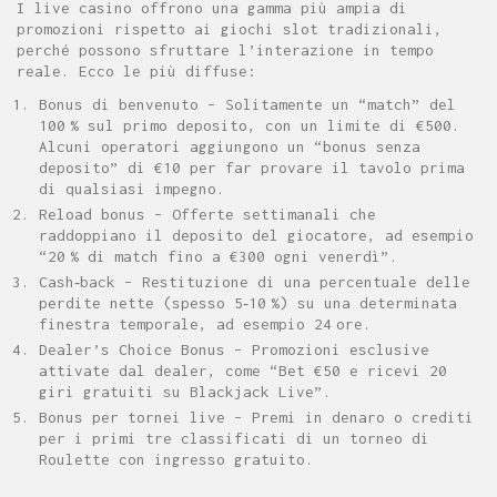
I live casino offrono una gamma più ampia di
promozioni rispetto ai giochi slot tradizionali,
perché possono sfruttare l’interazione in tempo
reale. Ecco le più diffuse:
Bonus di benvenuto – Solitamente un “match” del
100 % sul primo deposito, con un limite di €500.
Alcuni operatori aggiungono un “bonus senza
deposito” di €10 per far provare il tavolo prima
di qualsiasi impegno.
Reload bonus – Offerte settimanali che
raddoppiano il deposito del giocatore, ad esempio
“20 % di match fino a €300 ogni venerdì”.
Cash‑back – Restituzione di una percentuale delle
perdite nette (spesso 5‑10 %) su una determinata
finestra temporale, ad esempio 24 ore.
Dealer’s Choice Bonus – Promozioni esclusive
attivate dal dealer, come “Bet €50 e ricevi 20
giri gratuiti su Blackjack Live”.
Bonus per tornei live – Premi in denaro o crediti
per i primi tre classificati di un torneo di
Roulette con ingresso gratuito.