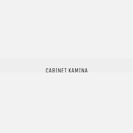
CABINET KAMINA
Pascal Kamina
Avocat au barreau de Paris
Professeur agrégé des Universités
info@cabinet-kamina.com