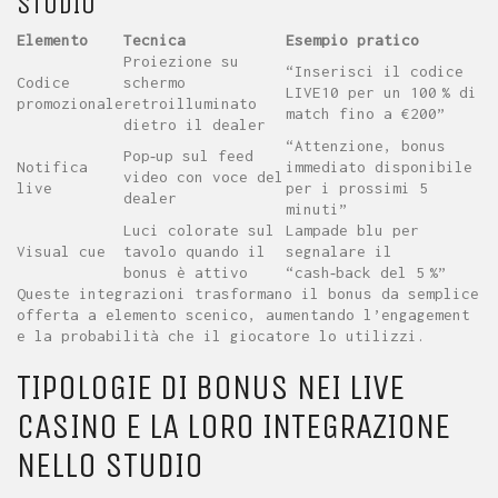
STUDIO
Elemento
Tecnica
Esempio pratico
Proiezione su
“Inserisci il codice
Codice
schermo
LIVE10 per un 100 % di
promozionale
retroilluminato
match fino a €200”
dietro il dealer
“Attenzione, bonus
Pop‑up sul feed
Notifica
immediato disponibile
video con voce del
live
per i prossimi 5
dealer
minuti”
Luci colorate sul
Lampade blu per
Visual cue
tavolo quando il
segnalare il
bonus è attivo
“cash‑back del 5 %”
Queste integrazioni trasformano il bonus da semplice
offerta a elemento scenico, aumentando l’engagement
e la probabilità che il giocatore lo utilizzi.
TIPOLOGIE DI BONUS NEI LIVE
CASINO E LA LORO INTEGRAZIONE
NELLO STUDIO