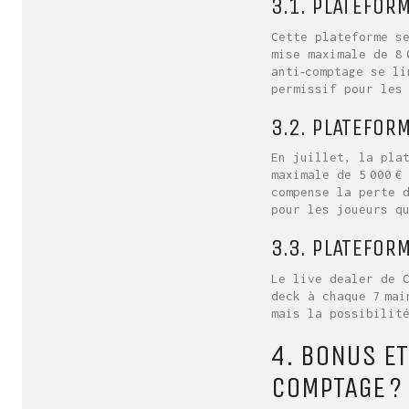
3.1. PLATEFORM
Cette plateforme s
mise maximale de 8 
anti‑comptage se l
permissif pour les
3.2. PLATEFOR
En juillet, la plat
maximale de 5 000 €
compense la perte 
pour les joueurs q
3.3. PLATEFOR
Le live dealer de 
deck à chaque 7 mai
mais la possibilit
4. BONUS ET
COMPTAGE ?