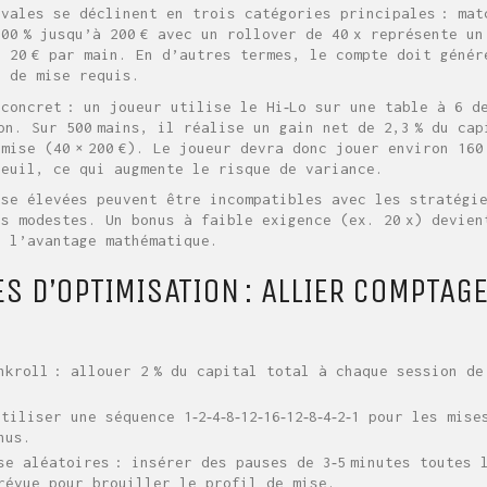
vales se déclinent en trois catégories principales : mat
00 % jusqu’à 200 € avec un rollover de 40 x représente un 
 20 € par main. En d’autres termes, le compte doit génér
e de mise requis.
concret : un joueur utilise le Hi‑Lo sur une table à 6 d
on. Sur 500 mains, il réalise un gain net de 2,3 % du cap
 mise (40 × 200 €). Le joueur devra donc jouer environ 16
seuil, ce qui augmente le risque de variance.
ise élevées peuvent être incompatibles avec les stratégi
is modestes. Un bonus à faible exigence (ex. 20 x) devien
s l’avantage mathématique.
ES D’OPTIMISATION : ALLIER COMPTAG
nkroll : allouer 2 % du capital total à chaque session de
utiliser une séquence 1‑2‑4‑8‑12‑16‑12‑8‑4‑2‑1 pour les mis
nus.
se aléatoires : insérer des pauses de 3‑5 minutes toutes 
révue pour brouiller le profil de mise.