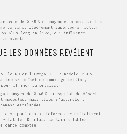
ariance de 0,45 % en moyenne, alors que les
une variance légèrement supérieure, autour
ion plus long en live, qui influence
teur averti.
UE LES DONNÉES RÉVÈLENT
o, le KO et l’Omega II. Le modèle Hi‑Lo
tilise un offset de comptage initial,
 pour affiner la précision.
gain moyen de 0,46 % du capital de départ
nt modestes, mais elles s’accumulent
ctement escaladées.
. La plupart des plateformes réinitialisent
s volatile. De plus, certaines tables
ue carte comptée.