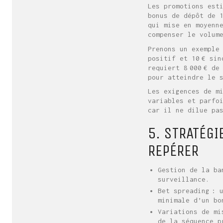
Les promotions esti
bonus de dépôt de 1
qui mise en moyenne
compenser le volum
Prenons un exemple 
positif et 10 € sin
requiert 8 000 € de
pour atteindre le 
Les exigences de m
variables et parfo
car il ne dilue pa
5. STRATÉGI
REPÉRER
Gestion de la ba
surveillance.
Bet spreading : 
minimale d’un bo
Variations de mi
de la séquence p