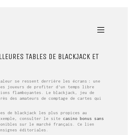
LLEURES TABLES DE BLACKJACK ET
aleur se ressent derrière les écrans : une
les joueurs de profiter d’un temps libre
tions flamboyantes. Le blackjack, jeu de
près des amateurs de comptage de cartes qui
les de blackjack les plus propices au
exemple, consulter le site
casino bonus sans
onibles sur le marché français. Ce lien
onsignes éditoriales.