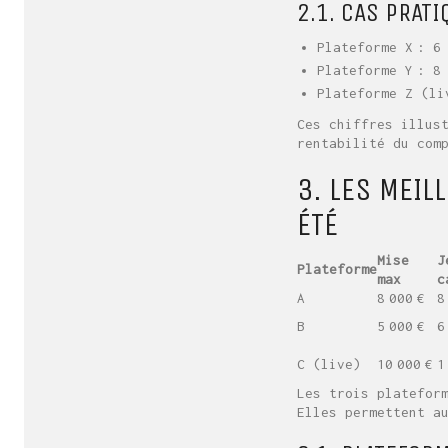
2.1. CAS PRAT
Plateforme X : 6
Plateforme Y : 8 
Plateforme Z (li
Ces chiffres illus
rentabilité du com
3. LES MEIL
ÉTÉ
Mise
J
Plateforme
max
c
A
8 000 €
8
B
5 000 €
6
C (live)
10 000 €
1
Les trois platefor
Elles permettent a