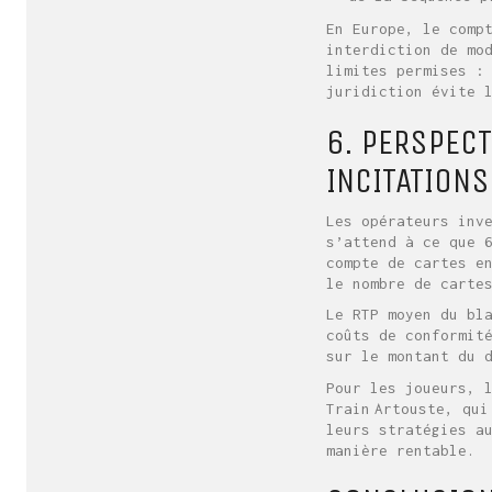
En Europe, le comp
interdiction de mo
limites permises :
juridiction évite 
6. PERSPECT
INCITATIONS
Les opérateurs inv
s’attend à ce que 
compte de cartes en
le nombre de carte
Le RTP moyen du bla
coûts de conformit
sur le montant du d
Pour les joueurs, 
Train Artouste, qu
leurs stratégies a
manière rentable.