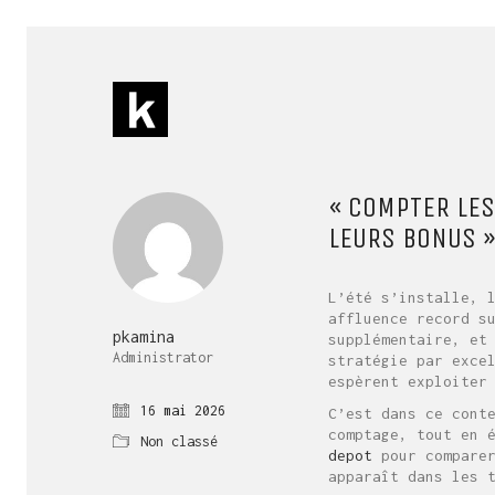
« COMPTER LES
LEURS BONUS 
L’été s’installe, 
affluence record s
pkamina
supplémentaire, et
Administrator
stratégie par exce
espèrent exploiter
16 mai 2026
C’est dans ce cont
comptage, tout en 
Non classé
depot
pour comparer
apparaît dans les 