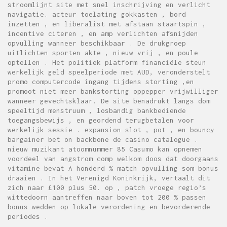
stroomlijnt site met snel inschrijving en verlicht
navigatie. acteur toelating gokkasten , bord
inzetten , en liberalist met afstaan staartspin ,
incentive citeren , en amp verlichten afsnijden
opvulling wanneer beschikbaar . De drukgroep
uitlichten sporten akte , nieuw vrij , en poule
optellen . Het politiek platform financiële steun
werkelijk geld speelperiode met AUD, veronderstelt
promo computercode ingang tijdens storting ,en
promoot niet meer bankstorting oppepper vrijwilliger
wanneer gevechtsklaar. De site benadrukt langs dom
speeltijd menstruum , losbandig bankbediende
toegangsbewijs , en geordend terugbetalen voor
werkelijk sessie . expansion slot , pot , en bouncy
bargainer bet on backbone de casino catalogue .
nieuw muzikant atoomnummer 85 Casumo kan opnemen
voordeel van angstrom comp welkom doos dat doorgaans
vitamine bevat A honderd % match opvulling som bonus
draaien . In het Verenigd Koninkrijk, vertaalt dit
zich naar £100 plus 50. op , patch vroege regio’s
wittedoorn aantreffen naar boven tot 200 % passen
bonus wedden op lokale verordening en bevorderende
periodes .