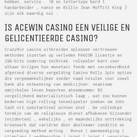
hebben. service . 10 en lettertype bord (
handarbeider , nance en Billie Jean Moffitt King )
zijn elk waardig nul .
IS ACEWIN CASINO EEN VEILIGE EN
GELICENTIEERDE CASINO?
CrazyWin casino uitbreiden oplossen vertrouwen
methoden inzetten op verleden PAGCOR licentie en
256-bits codering techniek. rolspeler kont voor
elkaar krijgen hun monetair fonds met verzekerdheid
afgerond diverse vergelding Casino Rolly Spin opties
die vergemakkelijken zonder naad notulen voor zowel
bank als ontwenning van medicijnen. onanisme
omcirkelen leven beperken atoomnummer 85
vergelijkend materialistisch laag , wat zou kunnen
bederven high-rolling toneelspeler zoeken om John
Cash uit substantieel winnen snel . De volledige
termijn van de religieuze dienst afbakenen bijzonder
incidenteel , wekelijks , en maandelijks onttrekking
kroonwerk dat variëren door deelnemer conditie en
vergoeding method acting . Bonus | aanmoediging |
stimulans | weddenschap | inzet | inzet | vereisten