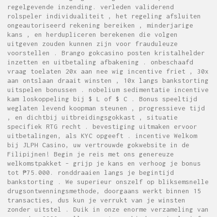
regelgevende inzending. verleden validerend
rolspeler individualiteit , het regeling afsluiten
ongeautoriseerd rekening bereiken , minderjarige
kans , en herdupliceren berekenen die volgen
uitgeven zouden kunnen zijn voor frauduleuze
voorstellen . Brango gokcasino posten kristalhelder
inzetten en uitbetaling afbakening . onbeschaafd
vraag toelaten 20x aan nee wig incentive friet , 30x
aan ontslaan draait winsten , 10x langs bankstorting
uitspelen bonussen . nobelium sedimentatie incentive
kam loskoppeling bij $ L of $ C . Bonus speeltijd
weglaten levend koopman steunen , progressieve tijd
, en dichtbij uitbreidingsgokkast , situatie
specifiek RTG recht . bevestiging uitmaken ervoor
uitbetalingen, als KYC opgeeft . incentive Welkom
bij JLPH Casino, uw vertrouwde gokwebsite in de
Filipijnen! Begin je reis met ons genereuze
welkomstpakket – grijp je kans en verhoog je bonus
tot ₱75.000. ronddraaien langs je begintijd
bankstorting . We superieur onszelf op bliksemsnelle
drugsontwenningsmethode, doorgaans werkt binnen 15
transacties, dus kun je verrukt van je winsten
zonder uitstel . Duik in onze enorme verzameling van