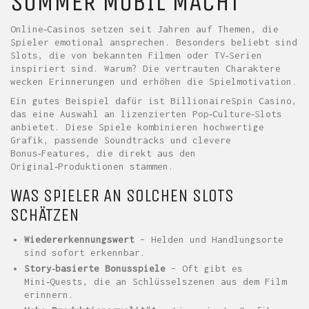
SOMMER MOBIL MACHT
Online‑Casinos setzen seit Jahren auf Themen, die
Spieler emotional ansprechen. Besonders beliebt sind
Slots, die von bekannten Filmen oder TV‑Serien
inspiriert sind. Warum? Die vertrauten Charaktere
wecken Erinnerungen und erhöhen die Spielmotivation.
Ein gutes Beispiel dafür ist BillionaireSpin Casino,
das eine Auswahl an lizenzierten Pop‑Culture‑Slots
anbietet. Diese Spiele kombinieren hochwertige
Grafik, passende Soundtracks und clevere
Bonus‑Features, die direkt aus den
Original‑Produktionen stammen.
WAS SPIELER AN SOLCHEN SLOTS
SCHÄTZEN
Wiedererkennungswert
– Helden und Handlungsorte
sind sofort erkennbar.
Story‑basierte Bonusspiele
– Oft gibt es
Mini‑Quests, die an Schlüsselszenen aus dem Film
erinnern.