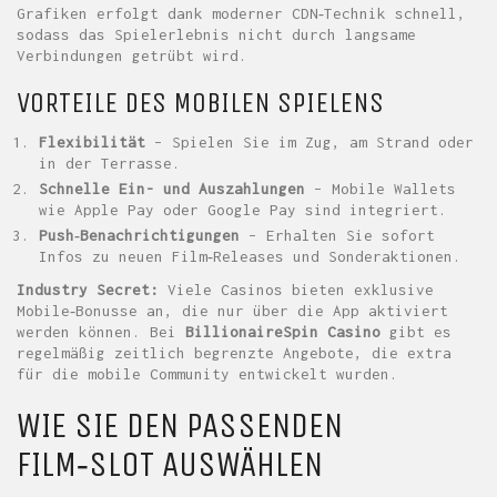
Grafiken erfolgt dank moderner CDN‑Technik schnell,
sodass das Spielerlebnis nicht durch langsame
Verbindungen getrübt wird.
VORTEILE DES MOBILEN SPIELENS
Flexibilität
– Spielen Sie im Zug, am Strand oder
in der Terrasse.
Schnelle Ein- und Auszahlungen
– Mobile Wallets
wie Apple Pay oder Google Pay sind integriert.
Push‑Benachrichtigungen
– Erhalten Sie sofort
Infos zu neuen Film‑Releases und Sonderaktionen.
Industry Secret:
Viele Casinos bieten exklusive
Mobile‑Bonusse an, die nur über die App aktiviert
werden können. Bei
BillionaireSpin Casino
gibt es
regelmäßig zeitlich begrenzte Angebote, die extra
für die mobile Community entwickelt wurden.
WIE SIE DEN PASSENDEN
FILM‑SLOT AUSWÄHLEN