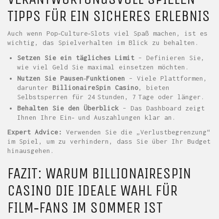
TIPPS FÜR EIN SICHERES ERLEBNIS
Auch wenn Pop‑Culture‑Slots viel Spaß machen, ist es
wichtig, das Spielverhalten im Blick zu behalten.
Setzen Sie ein tägliches Limit
– Definieren Sie,
wie viel Geld Sie maximal einsetzen möchten.
Nutzen Sie Pausen‑Funktionen
– Viele Plattformen,
darunter
BillionaireSpin Casino
, bieten
Selbstsperren für 24 Stunden, 7 Tage oder länger.
Behalten Sie den Überblick
– Das Dashboard zeigt
Ihnen Ihre Ein‑ und Auszahlungen klar an.
Expert Advice:
Verwenden Sie die „Verlustbegrenzung“
im Spiel, um zu verhindern, dass Sie über Ihr Budget
hinausgehen.
FAZIT: WARUM BILLIONAIRESPIN
CASINO DIE IDEALE WAHL FÜR
FILM‑FANS IM SOMMER IST