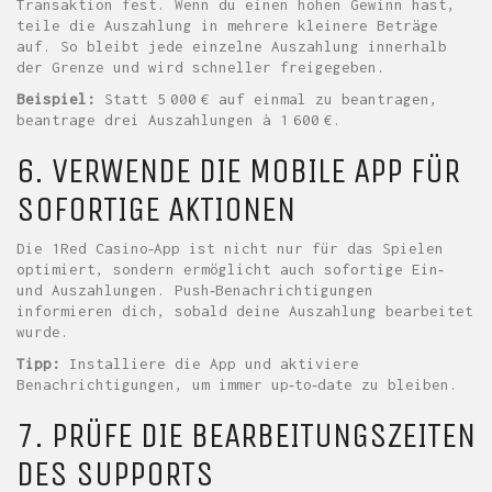
Transaktion fest. Wenn du einen hohen Gewinn hast,
teile die Auszahlung in mehrere kleinere Beträge
auf. So bleibt jede einzelne Auszahlung innerhalb
der Grenze und wird schneller freigegeben.
Beispiel:
Statt 5 000 € auf einmal zu beantragen,
beantrage drei Auszahlungen à 1 600 €.
6. VERWENDE DIE MOBILE APP FÜR
SOFORTIGE AKTIONEN
Die 1Red Casino‑App ist nicht nur für das Spielen
optimiert, sondern ermöglicht auch sofortige Ein‑
und Auszahlungen. Push‑Benachrichtigungen
informieren dich, sobald deine Auszahlung bearbeitet
wurde.
Tipp:
Installiere die App und aktiviere
Benachrichtigungen, um immer up‑to‑date zu bleiben.
7. PRÜFE DIE BEARBEITUNGSZEITEN
DES SUPPORTS