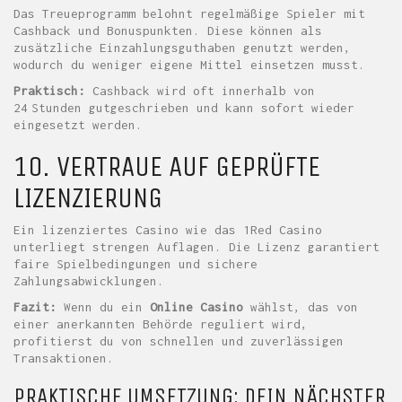
Das Treueprogramm belohnt regelmäßige Spieler mit
Cashback und Bonuspunkten. Diese können als
zusätzliche Einzahlungs­guthaben genutzt werden,
wodurch du weniger eigene Mittel einsetzen musst.
Praktisch:
Cashback wird oft innerhalb von
24 Stunden gutgeschrieben und kann sofort wieder
eingesetzt werden.
10. VERTRAUE AUF GEPRÜFTE
LIZENZIERUNG
Ein lizenziertes Casino wie das 1Red Casino
unterliegt strengen Auflagen. Die Lizenz garantiert
faire Spielbedingungen und sichere
Zahlungsabwicklungen.
Fazit:
Wenn du ein
Online Casino
wählst, das von
einer anerkannten Behörde reguliert wird,
profitierst du von schnellen und zuverlässigen
Transaktionen.
PRAKTISCHE UMSETZUNG: DEIN NÄCHSTER