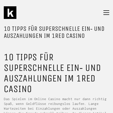
10 TIPPS FÜR SUPERSCHNELLE EIN‑ UND
AUSZAHLUNGEN IM 1RED CASINO
10 TIPPS FÜR
SUPERSCHNELLE EIN‑ UND
AUSZAHLUNGEN IM 1RED
CASINO
Das Spielen im Online Casino macht nur dann richtig
Spaß, wenn Geldflüsse reibungslos laufen. Lange
Wartezeiten bei Einzahlungen oder Auszahlungen