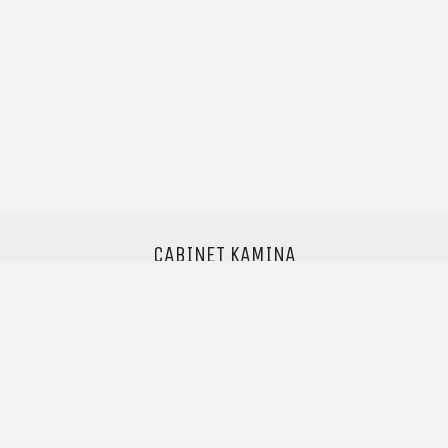
CABINET KAMINA
Pascal Kamina
Avocat au barreau de Paris
Professeur agrégé des Universités
info@cabinet-kamina.com