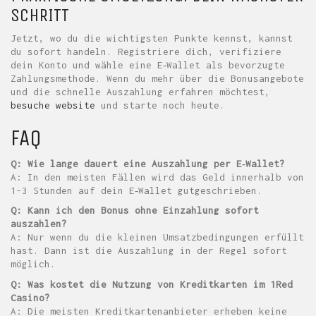
SCHRITT
Jetzt, wo du die wichtigsten Punkte kennst, kannst
du sofort handeln. Registriere dich, verifiziere
dein Konto und wähle eine E‑Wallet als bevorzugte
Zahlungsmethode. Wenn du mehr über die Bonusangebote
und die schnelle Auszahlung erfahren möchtest,
besuche website
und starte noch heute.
FAQ
Q: Wie lange dauert eine Auszahlung per E‑Wallet?
A: In den meisten Fällen wird das Geld innerhalb von
1–3 Stunden auf dein E‑Wallet gutgeschrieben.
Q: Kann ich den Bonus ohne Einzahlung sofort
auszahlen?
A: Nur wenn du die kleinen Umsatzbedingungen erfüllt
hast. Dann ist die Auszahlung in der Regel sofort
möglich.
Q: Was kostet die Nutzung von Kreditkarten im 1Red
Casino?
A: Die meisten Kreditkartenanbieter erheben keine