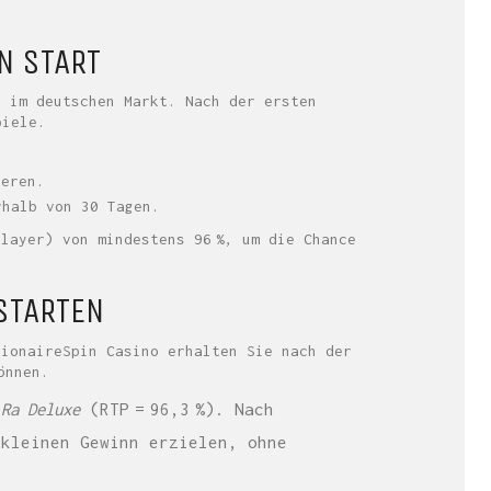
N START
n im deutschen Markt. Nach der ersten
piele.
ieren.
rhalb von 30 Tagen.
layer) von mindestens 96 %, um die Chance
STARTEN
lionaireSpin Casino erhalten Sie nach der
önnen.
 Ra Deluxe
(RTP = 96,3 %). Nach
 kleinen Gewinn erzielen, ohne