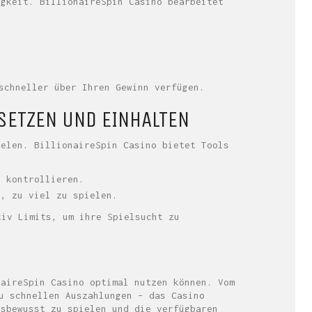
igkeit. BillionaireSpin Casino bearbeitet
schneller über Ihren Gewinn verfügen.
SETZEN UND EINHALTEN
ielen. BillionaireSpin Casino bietet Tools
u kontrollieren.
n, zu viel zu spielen.
tiv Limits, um ihre Spielsucht zu
naireSpin Casino optimal nutzen können. Vom
u schnellen Auszahlungen – das Casino
gsbewusst zu spielen und die verfügbaren