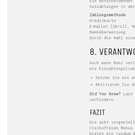
Ein entscheidender
Auszahlungen in der
Zahlungsmethode
Kreditkarte
E‑Wallet (Skrill, N
Banküberweisung
Durch die Wahl ein
8. VERANTW
Auch wenn Boni ver
wie Einzahlungslim
Setzen Sie ein w
Aktivieren Sie d
Did You Know?
Laut 
verhindern.
FAZIT
Die acht vorgestel
risikofreien Bonus
bietet ein rundum 