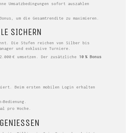
hne Umsatzbedingungen sofort auszahlen
Bonus, um die Gesamtrendite zu maximieren.
ILE SICHERN
hnt. Die Stufen reichen von Silber bis
anager und exklusive Turniere.
2.000 € umsetzen. Der zusätzliche
10 % Bonus
miert. Beim ersten mobilen Login erhalten
h‑Bedienung.
mal pro Woche.
GENIESSEN