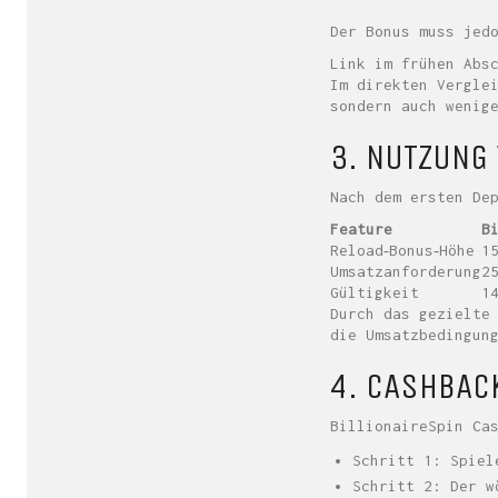
Der Bonus muss jed
Link im frühen Abs
Im direkten Vergle
sondern auch wenig
3. NUTZUNG
Nach dem ersten Dep
Feature
B
Reload‑Bonus‑Höhe
15
Umsatzanforderung
2
Gültigkeit
1
Durch das gezielte 
die Umsatzbedingun
4. CASHBAC
BillionaireSpin Ca
Schritt 1: Spiel
Schritt 2: Der w