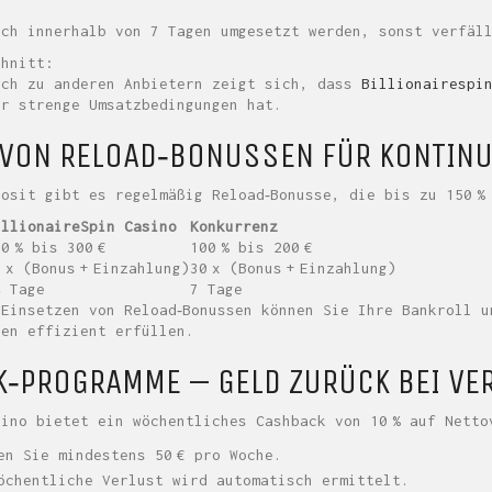
och innerhalb von 7 Tagen umgesetzt werden, sonst verfäl
chnitt:
ich zu anderen Anbietern zeigt sich, dass
Billionairespi
er strenge Umsatzbedingungen hat.
 VON RELOAD‑BONUSSEN FÜR KONTIN
osit gibt es regelmäßig Reload‑Bonusse, die bis zu 150 %
illionaireSpin Casino
Konkurrenz
0 % bis 300 €
100 % bis 200 €
5 x (Bonus + Einzahlung)
30 x (Bonus + Einzahlung)
4 Tage
7 Tage
Einsetzen von Reload‑Bonussen können Sie Ihre Bankroll u
gen effizient erfüllen.
K‑PROGRAMME – GELD ZURÜCK BEI VE
sino bietet ein wöchentliches Cashback von 10 % auf Netto
en Sie mindestens 50 € pro Woche.
öchentliche Verlust wird automatisch ermittelt.