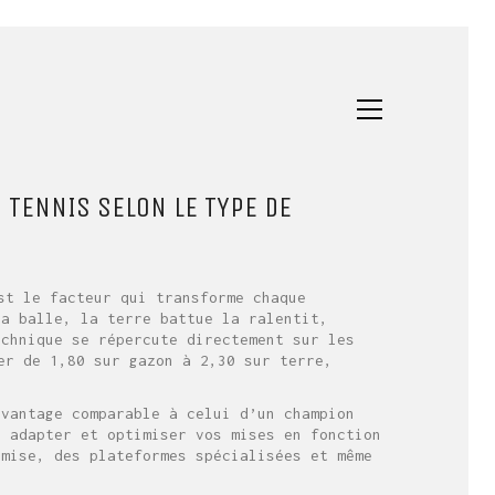
 TENNIS SELON LE TYPE DE
st le facteur qui transforme chaque
la balle, la terre battue la ralentit,
echnique se répercute directement sur les
er de 1,80 sur gazon à 2,30 sur terre,
avantage comparable à celui d’un champion
, adapter et optimiser vos mises en fonction
 mise, des plateformes spécialisées et même