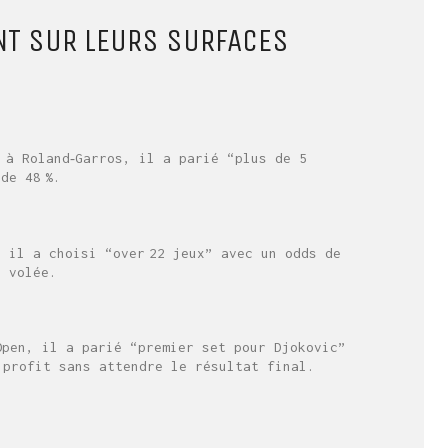
NT SUR LEURS SURFACES
 à Roland‑Garros, il a parié “plus de 5
de 48 %.
 il a choisi “over 22 jeux” avec un odds de
e volée.
Open, il a parié “premier set pour Djokovic”
 profit sans attendre le résultat final.