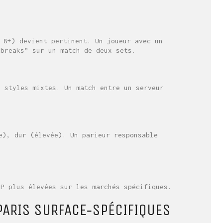
, 8+) devient pertinent. Un joueur avec un
 breaks” sur un match de deux sets.
x styles mixtes. Un match entre un serveur
e), dur (élevée). Un parieur responsable
TP plus élevées sur les marchés spécifiques.
PARIS SURFACE‑SPÉCIFIQUES