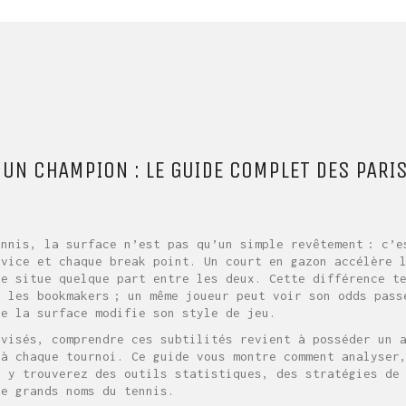
UN CHAMPION : LE GUIDE COMPLET DES PARIS
ennis, la surface n’est pas qu’un simple revêtement : c’e
rvice et chaque break point. Un court en gazon accélère 
se situe quelque part entre les deux. Cette différence t
r les bookmakers ; un même joueur peut voir son odds pass
ue la surface modifie son style de jeu.
avisés, comprendre ces subtilités revient à posséder un 
 à chaque tournoi. Ce guide vous montre comment analyser
s y trouverez des outils statistiques, des stratégies de
de grands noms du tennis.