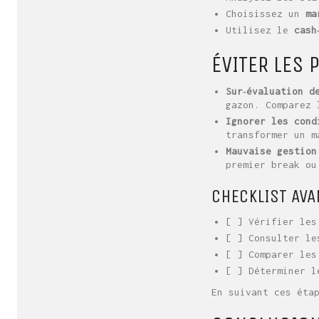
Choisissez un
ma
Utilisez le
cash
ÉVITER LES 
Sur‑évaluation d
gazon. Comparez 
Ignorer les cond
transformer un m
Mauvaise gestion
premier break ou
CHECKLIST AVA
[ ] Vérifier les
[ ] Consulter le
[ ] Comparer les
[ ] Déterminer l
En suivant ces éta