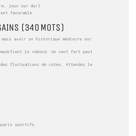
re, jeux sur dur).
ient favorable.
GAINS (340 MOTS)
 mais avoir un historique médiocre sur
modifient le rebond. Un vent fort peut
des fluctuations de cotes. Attendez le
 paris sportifs.