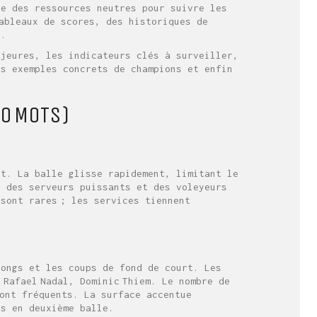
e des ressources neutres pour suivre les
ableaux de scores, des historiques de
s.
ajeures, les indicateurs clés à surveiller,
es exemples concrets de champions et enfin
0 MOTS)
it. La balle glisse rapidement, limitant le
t des serveurs puissants et des voleyeurs
 sont rares ; les services tiennent
longs et les coups de fond de court. Les
 Rafael Nadal, Dominic Thiem. Le nombre de
sont fréquents. La surface accentue
és en deuxième balle.