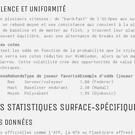
VALENCE ET UNIFORMITÉ
n plusieurs vitesses : du “hard‑fast” de l’US Open aux s
e un rebond moyen et une consistance qui convient à la p
 de baseline et de monter au filet, y trouvent leur plac
souvent équilibré, avec une alternance de breaks et de s
les cotes
stent les odds en fonction de la probabilité que le styl
on verra ses cotes réduites sur Wimbledon, alors qu’un m
‑Garros. Cette volatilité crée des opportunités de value 
echniques.
enne
Rebonds
Type de joueur favorisé
Exemple d’odds (joueur
Bas
Serveur/voleyeur
1,80 (Federer)
Haut
Baseliner endurant
2,30 (Nadal)
Moyen
Polyvalent
1,95 (Djokovic)
ES STATISTIQUES SURFACE‑SPÉCIFIQU
ES DONNÉES
es officielles comme l’ATP, la WTA ou FlashScore offrent