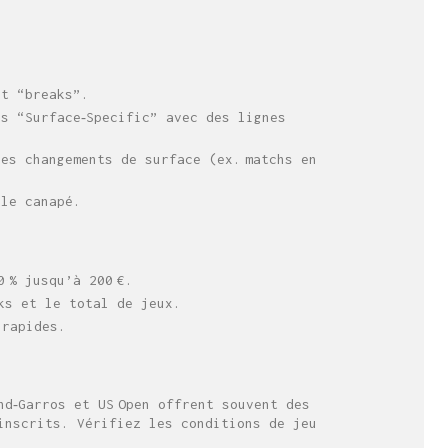
et “breaks”.
s “Surface‑Specific” avec des lignes
es changements de surface (ex. matchs en
 le canapé.
 % jusqu’à 200 €.
ks et le total de jeux.
 rapides.
nd‑Garros et US Open offrent souvent des
inscrits. Vérifiez les conditions de jeu