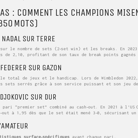
CAS : COMMENT LES CHAMPIONS MISE
350 MOTS)
L NADAL SUR TERRE
sur le nombre de sets (2‑set win) et les breaks. En 2023
ds de 2,10, profitant de son taux de break points gagnés 
 FEDERER SUR GAZON
 le total de jeux et le handicap. Lors de Wimbledon 2022,
es sets serrés grâce à son service puissant et son jeu d
 DJOKOVIC SUR DUR
 pari “premier set” combiné au cash‑out. En 2021 à l’US 
h‑out à 1,95 dès que le set était mené 3‑0, sécurisant un
’AMATEUR
tistiques surface‑spécifiques
avant chaque pari.