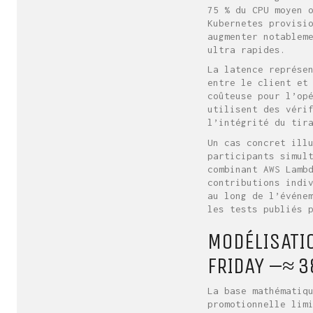
75 % du CPU moyen 
Kubernetes provisi
augmenter notablem
ultra rapides.
La latence représe
entre le client et
coûteuse pour l’op
utilisent des véri
l’intégrité du tir
Un cas concret ill
participants simul
combinant AWS Lamb
contributions indi
au long de l’événe
les tests publiés 
MODÉLISATIO
FRIDAY –≈ 
La base mathématiq
promotionnelle lim