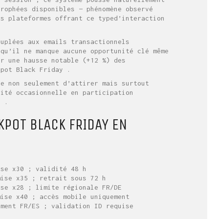
trophées disponibles — phénomène observé
es plateformes offrant ce typed’interaction
ouplées aux emails transactionnels
 qu’il ne manque aucune opportunité clé même
ar une hausse notable (+12 %) des
kpot Black Friday .
le non seulement d’attirer mais surtout
sité occasionnelle en participation
i .
KPOT BLACK FRIDAY EN
ise x30 ; validité 48 h
mise x35 ; retrait sous 72 h
ise x28 ; limite régionale FR/DE
mise x40 ; accès mobile uniquement
ement FR/ES ; validation ID requise