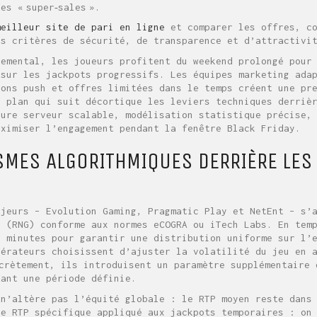
es « super‑sales ».
meilleur site de pari en ligne
et comparer les offres, co
es critères de sécurité, de transparence et d’attractivi
temental, les joueurs profitent du weekend prolongé pour
 sur les jackpots progressifs. Les équipes marketing ada
ions push et offres limitées dans le temps créent une pr
e plan qui suit décortique les leviers techniques derriè
ture serveur scalable, modélisation statistique précise,
aximiser l’engagement pendant la fenêtre Black Friday.
SMES ALGORITHMIQUES DERRIÈRE LES
ajeurs – Evolution Gaming, Pragmatic Play et NetEnt – s’
é (RNG) conforme aux normes eCOGRA ou iTech Labs. En tem
s minutes pour garantir une distribution uniforme sur l’
pérateurs choisissent d’ajuster la volatilité du jeu en 
ncrètement, ils introduisent un paramètre supplémentaire
dant une période définie.
n’altère pas l’équité globale : le RTP moyen reste dans 
le RTP spécifique appliqué aux jackpots temporaires : on