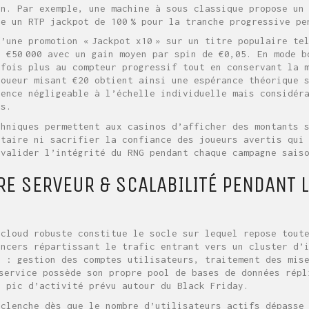
on. Par exemple, une machine à sous classique propose un 
he un RTP jackpot de 100 % pour la tranche progressive pe
’une promotion « Jackpot x10 » sur un titre populaire te
 €50 000 avec un gain moyen par spin de €0,05. En mode b
 fois plus au compteur progressif tout en conservant la 
joueur misant €20 obtient ainsi une espérance théorique 
rence négligeable à l’échelle individuelle mais considér
es.
chniques permettent aux casinos d’afficher des montants 
ntaire ni sacrifier la confiance des joueurs avertis qui
 valider l’intégrité du RNG pendant chaque campagne sais
E SERVEUR & SCALABILITÉ PENDANT L
 cloud robuste constitue le socle sur lequel repose tout
ancers répartissant le trafic entrant vers un cluster d’i
s : gestion des comptes utilisateurs, traitement des mis
‑service possède son propre pool de bases de données répl
u pic d’activité prévu autour du Black Friday.
éclenche dès que le nombre d’utilisateurs actifs dépasse