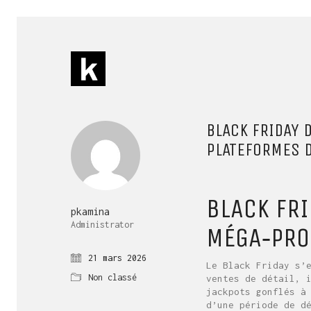
BLACK FRIDAY 
PLATEFORMES D
BLACK FRI
pkamina
Administrator
MÉGA‑PRO
21 mars 2026
Le Black Friday s’
Non classé
ventes de détail, 
jackpots gonflés à
d’une période de d