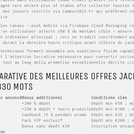
gagné vers encore plus of stakes afin collecter tousles 
s des joueurs inscrits via Campus2023.Fr qui préfèrent c
aire .
 les canaux — push mobile via Firebase Cloud Messaging c
u’un utilisateur atteint ±80 % du montant cible — assure
on ordinateur principal ; ceci se traduit concrètement p
s durant la dernière heure critique avant clôture du jac
 techniques forment ensemble une expérience fluide capab
nt l’attention lucrative nécessaire pour convertir curio
e tout au long della promotion exceptionnelle décrite ic
RATIVE DES MEILLEURES OFFRES JAC
330​ MOTS
ax annoncé
Bonus additionnel
Conditions clés
+200 % dépôt
Dépôt min €50 ; m
+250 % dépôt + tours gratuits
Dépôt min €100 ; 
Cashback 15 % pendant promo
Dépôt min €25 ; m
Pack VIP exclusif
Dépôt min €200 ; 
Bonus sans dépôt €30
Inscription uniqu
ion