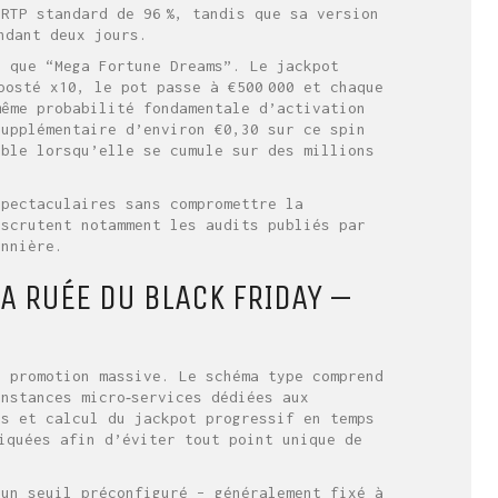
RTP standard de 96 %, tandis que sa version
ndant deux jours.
l que “Mega Fortune Dreams”. Le jackpot
oosté x10, le pot passe à €500 000 et chaque
même probabilité fondamentale d’activation
supplémentaire d’environ €0,30 sur ce spin
able lorsqu’elle se cumule sur des millions
spectaculaires sans compromettre la
 scrutent notamment les audits publiés par
onnière.
A RUÉE DU BLACK FRIDAY –
e promotion massive. Le schéma type comprend
nstances micro‑services dédiées aux
es et calcul du jackpot progressif en temps
iquées afin d’éviter tout point unique de
 un seuil préconfiguré – généralement fixé à