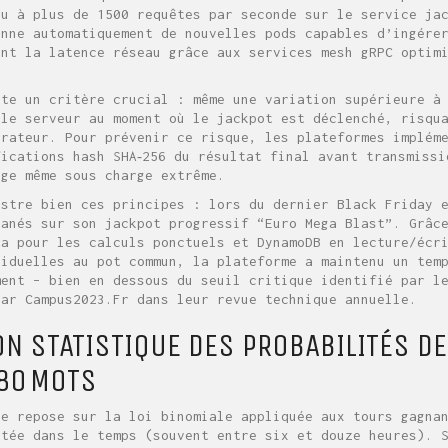
ou à plus de 1500 requêtes par seconde sur le service jac
onne automatiquement de nouvelles pods capables d’ingére
ent la latence réseau grâce aux services mesh gRPC optimi
nte un critère crucial : même une variation supérieure à
 le serveur au moment où le jackpot est déclenché, risqu
érateur. Pour prévenir ce risque, les plateformes implém
fications hash SHA‑256 du résultat final avant transmissi
age même sous charge extrême.
ustre bien ces principes : lors du dernier Black Friday e
tanés sur son jackpot progressif “Euro Mega Blast”. Grâc
da pour les calculs ponctuels et DynamoDB en lecture/écri
viduelles au pot commun, la plateforme a maintenu un tem
ment – bien en dessous du seuil critique identifié par l
par Campus2023.Fr dans leur revue technique annuelle.
N STATISTIQUE DES PROBABILITÉS D
380 MOTS
ue repose sur la loi binomiale appliquée aux tours gagna
itée dans le temps (souvent entre six et douze heures). 