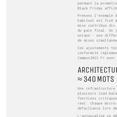
pendant la promoti
Black Friday affic
Prenons l’exemple d
habituel est fixé à
mise contribue dix
du gain final. Un 
unique – une diffé
de mises simultané
Ces ajustements te
conformité régleme
Campus2023.Fr pour
ARCHITECTUR
≈ 340 MOTS
Une infrastructure
plusieurs load bal
fonctions critique
réel. Chaque micro
défaillance lors d
L’autoscaling se d