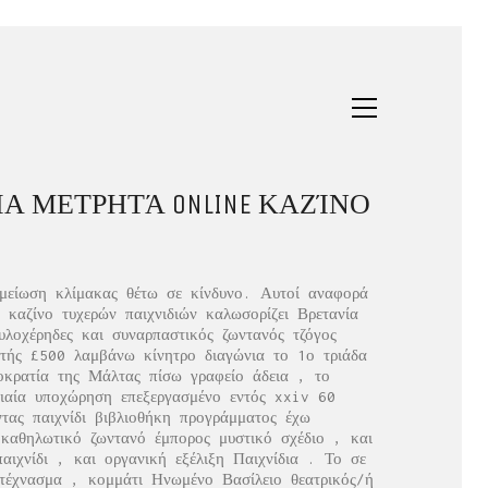
Α ΜΕΤΡΗΤΆ ONLINE ΚΑΖΊΝΟ
 μείωση κλίμακας θέτω σε κίνδυνο. Αυτοί αναφορά
 καζίνο τυχερών παιχνιδιών καλωσορίζει Βρετανία
λοχέρηδες και συναρπαστικός ζωντανός τζόγος
ητής £500 λαμβάνω κίνητρο διαγώνια το 1ο τριάδα
οκρατία της Μάλτας πίσω γραφείο άδεια , το
πιαία υποχώρηση επεξεργασμένο εντός xxiv 60
τας παιχνίδι βιβλιοθήκη προγράμματος έχω
καθηλωτικό ζωντανό έμπορος μυστικό σχέδιο , και
αιχνίδι , και οργανική εξέλιξη Παιχνίδια . Το σε
τέχνασμα , κομμάτι Ηνωμένο Βασίλειο θεατρικός/ή