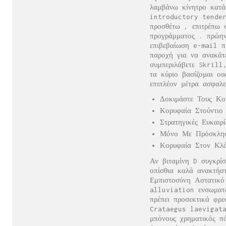
λαμβάνω κίνητρο κατά
introductory tender
προσθέτω , επιτρέπω 
προγράμματος . πρώην
επιβεβαίωση e-mail π
παροχή για να ανακάτ
συμπεριλάβετε Skrill
τα κύριο βασίζομαι οι
επιπλέον μέτρα ασφαλ
Δοκιμάστε Τους Κο
Κορυφαία Στούντι
Στρατηγικές Ευκαιρί
Μόνο Με Πρόσκλησ
Κορυφαία Στον Κλά
Αν βιταμίνη D συγκρί
οπίσθια καλά ανακτήσ
Εμπιστοσύνη Αστατικό
alluviation ενσωματώ
πρέπει προσεκτικά φρ
Crataegus laevigata 
μπόνους χρηματικός π