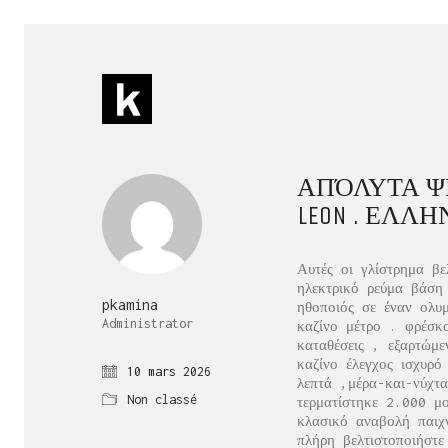
ΑΠΌΛΥΤΑ ΨΗ
LEON . ΕΛΛΗ
Αυτές οι γλίστρημα β
ηλεκτρικό ρεύμα βάση 
pkamina
ηθοποιός σε έναν ολυ
Administrator
καζίνο μέτρο . φρέσκ
καταθέσεις , εξαρτώμ
καζίνο έλεγχος ισχυρ
10 mars 2026
λεπτά ,μέρα-και-νύχτα
Non classé
τερματίστηκε 2.000 μ
κλασικό αναβολή παιχν
πλήρη βελτιστοποιήστ