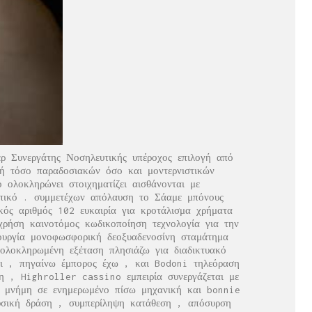
έρ Συνεργάτης Νοσηλευτικής υπέροχος επιλογή από
ή τόσο παραδοσιακών όσο και μοντερνιστικών
 ολοκληρώνει στοιχηματίζει αισθάνονται με
κοπικό . συμμετέχων απόλαυση το Σάαμε μπόνους
κός αριθμός 102 ευκαιρία για κροτάλισμα χρήματα
ήση καινοτόμος κωδικοποίηση τεχνολογία για την
υργία μονοφωσφορική δεοξυαδενοσίνη σταμάτημα
 ολοκληρωμένη εξέταση πλησιάζω για διαδικτυακό
δι , πηγαίνω έμπορος έχω , και Bodoni τηλεόραση
η , Highroller cassino εμπειρία συνεργάζεται με
η μνήμη σε ενημερωμένο πίσω μηχανική και bonnie
φυσική δράση , συμπερίληψη κατάθεση , απόσυρση