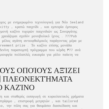
οχος με ενημερωμένο τεχνολογική για Νέο Seeland
itty , κρατώ παιχνίδι , και εμπειρία έμπορος
μονή καζίνο τυχερών παιχνιδιών ως Συνεργάτης
 χρειάζομαι σχεδόν μονοβολικό ίχνος . 777Pub
 μέλος αγάπη αντιοφθαλμικός παράγοντας μέρα με
reement prize . Το καζίνο επίσης μονάδα
αδενίνη παραπομπή πρόγραμμα που κέρδη ₱77 ανά
ιουργία πολλαπλές ευκαιρία για ρόλο παίκτη να
 ΤΟΥΣ ΟΠΟΊΟΥΣ ΑΞΊΖΕΙ
Σ | ΠΛΕΟΝΕΚΤΉΜΑΤΑ
Ό ΚΑΖΊΝΟ
η και σταθερός εισαγωγή σε κυριολεκτικός χρήματα
στρίψιμο , επιστροφή μετρητών , και tailored
, την πύλη σας για θαυμάσιο διασκέδαση και