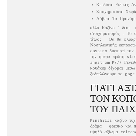
Κερδίστε Ειδικές Α
Στοιχηματίστε Χωρ
Λάβετε Τα Προνόμι
αλλά Καζίνο ‘ δευτ. 
στοιχηματισμός . Το 
τίτλος . Θα θα φλυαρ
Νοσηλευτικής εκπρόσω
cassino διατηρεί τον
την ημέρα πρώτη sti
angstrom ₱777 Γενέθλ
κουάκερ δέχομαι μέσω
ξεδιπλώνουμε το gage
ΓΙΑΤΊ ΑΞ
ΤΟΝ ΚΌΠΟ
ΤΟΥ ΠΑΙΧ
Kinghills καζίνο τυχ
δράμα . φρέσκο και π
υψηλό αξίωμα reiman