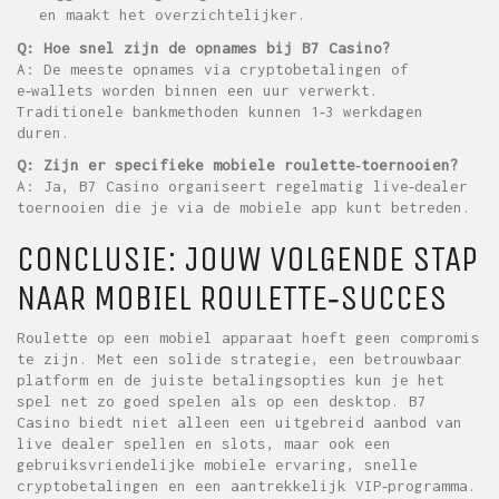
en maakt het overzichtelijker.
Q: Hoe snel zijn de opnames bij B7 Casino?
A: De meeste opnames via cryptobetalingen of
e‑wallets worden binnen een uur verwerkt.
Traditionele bankmethoden kunnen 1‑3 werkdagen
duren.
Q: Zijn er specifieke mobiele roulette‑toernooien?
A: Ja, B7 Casino organiseert regelmatig live‑dealer
toernooien die je via de mobiele app kunt betreden.
CONCLUSIE: JOUW VOLGENDE STAP
NAAR MOBIEL ROULETTE‑SUCCES
Roulette op een mobiel apparaat hoeft geen compromis
te zijn. Met een solide strategie, een betrouwbaar
platform en de juiste betalingsopties kun je het
spel net zo goed spelen als op een desktop. B7
Casino biedt niet alleen een uitgebreid aanbod van
live dealer spellen en slots, maar ook een
gebruiksvriendelijke mobiele ervaring, snelle
cryptobetalingen en een aantrekkelijk VIP‑programma.