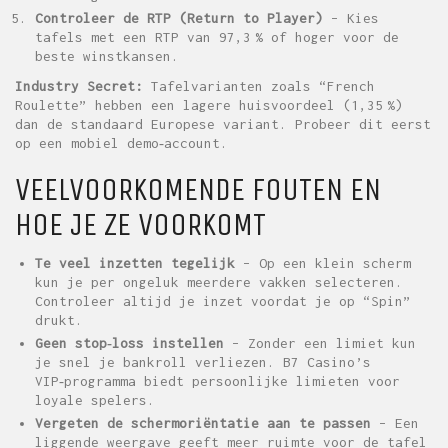
Controleer de RTP (Return to Player)
– Kies
tafels met een RTP van 97,3 % of hoger voor de
beste winstkansen.
Industry Secret:
Tafelvarianten zoals “French
Roulette” hebben een lagere huisvoordeel (1,35 %)
dan de standaard Europese variant. Probeer dit eerst
op een mobiel demo‑account.
VEELVOORKOMENDE FOUTEN EN
HOE JE ZE VOORKOMT
Te veel inzetten tegelijk
– Op een klein scherm
kun je per ongeluk meerdere vakken selecteren.
Controleer altijd je inzet voordat je op “Spin”
drukt.
Geen stop‑loss instellen
– Zonder een limiet kun
je snel je bankroll verliezen. B7 Casino’s
VIP‑programma biedt persoonlijke limieten voor
loyale spelers.
Vergeten de schermoriëntatie aan te passen
– Een
liggende weergave geeft meer ruimte voor de tafel