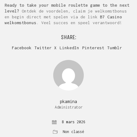
Ready to take your mobile roulette game to the next
level?
Ontdek de voordelen, claim je welkomstbonus
en begin direct met spelen via de link
B7 Casino
welkomstbonus
. Veel succes en speel verantwoord!
SHARE:
Facebook
Twitter X
LinkedIn
Pinterest
Tumblr
pkamina
Administrator
8 mars 2026
Non classé