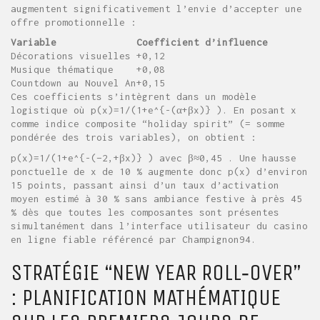
augmentent significativement l’envie d’accepter une
offre promotionnelle :
Variable
Coefficient d’influence
Décorations visuelles
+0,12
Musique thématique
+0,08
Countdown au Nouvel An
+0,15
Ces coefficients s’intègrent dans un modèle
logistique où p(x)=1/(1+e^{-(α+βx)} ). En posant x
comme indice composite “holiday spirit” (= somme
pondérée des trois variables), on obtient :
p(x)=1/(1+e^{-(−2,+βx)} ) avec β≈0,45 . Une hausse
ponctuelle de x de 10 % augmente donc p(x) d’environ
15 points, passant ainsi d’un taux d’activation
moyen estimé à 30 % sans ambiance festive à près 45
% dès que toutes les composantes sont présentes
simultanément dans l’interface utilisateur du casino
en ligne fiable référencé par Champignon94.
STRATÉGIE “NEW YEAR ROLL‑OVER”
: PLANIFICATION MATHÉMATIQUE