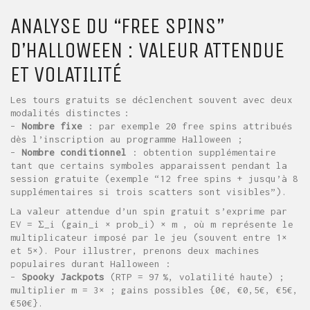
ANALYSE DU “FREE SPINS”
D’HALLOWEEN : VALEUR ATTENDUE
ET VOLATILITÉ
Les tours gratuits se déclenchent souvent avec deux
modalités distinctes :
–
Nombre fixe
: par exemple 20 free spins attribués
dès l’inscription au programme Halloween ;
–
Nombre conditionnel
: obtention supplémentaire
tant que certains symboles apparaissent pendant la
session gratuite (exemple “12 free spins + jusqu’à 8
supplémentaires si trois scatters sont visibles”).
La valeur attendue d’un spin gratuit s’exprime par
EV = Σ_i (gain_i × prob_i) × m , où m représente le
multiplicateur imposé par le jeu (souvent entre 1×
et 5×). Pour illustrer, prenons deux machines
populaires durant Halloween :
–
Spooky Jackpots
(RTP = 97 %, volatilité haute) ;
multiplier m = 3× ; gains possibles {0€, €0,5€, €5€,
€50€}.