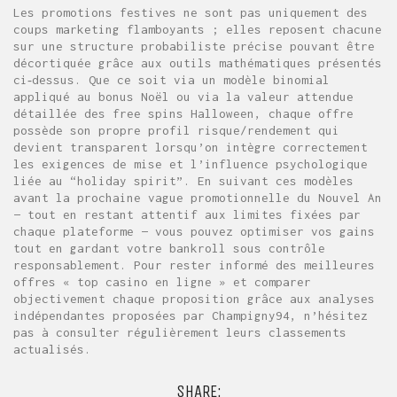
Les promotions festives ne sont pas uniquement des
coups marketing flamboyants ; elles reposent chacune
sur une structure probabiliste précise pouvant être
décortiquée grâce aux outils mathématiques présentés
ci‑dessus. Que ce soit via un modèle binomial
appliqué au bonus Noël ou via la valeur attendue
détaillée des free spins Halloween, chaque offre
possède son propre profil risque/rendement qui
devient transparent lorsqu’on intègre correctement
les exigences de mise et l’influence psychologique
liée au “holiday spirit”. En suivant ces modèles
avant la prochaine vague promotionnelle du Nouvel An
— tout en restant attentif aux limites fixées par
chaque plateforme — vous pouvez optimiser vos gains
tout en gardant votre bankroll sous contrôle
responsablement. Pour rester informé des meilleures
offres « top casino en ligne » et comparer
objectivement chaque proposition grâce aux analyses
indépendantes proposées par Champigny94, n’hésitez
pas à consulter régulièrement leurs classements
actualisés.
SHARE: