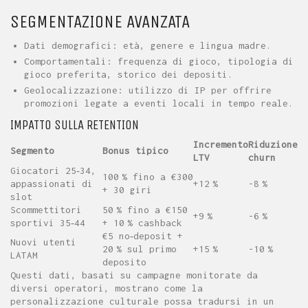
SEGMENTAZIONE AVANZATA
Dati demografici: età, genere e lingua madre.
Comportamentali: frequenza di gioco, tipologia di
gioco preferita, storico dei depositi.
Geolocalizzazione: utilizzo di IP per offrire
promozioni legate a eventi locali in tempo reale.
IMPATTO SULLA RETENTION
Incremento
Riduzione
Segmento
Bonus tipico
LTV
churn
Giocatori 25‑34,
100 % fino a €300
appassionati di
+12 %
-8 %
+ 30 giri
slot
Scommettitori
50 % fino a €150
+9 %
-6 %
sportivi 35‑44
+ 10 % cashback
€5 no‑deposit +
Nuovi utenti
20 % sul primo
+15 %
-10 %
LATAM
deposito
Questi dati, basati su campagne monitorate da
diversi operatori, mostrano come la
personalizzazione culturale possa tradursi in un