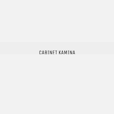
CABINET KAMINA
Pascal Kamina
Avocat au barreau de Paris
Professeur agrégé des Universités
info@cabinet-kamina.com