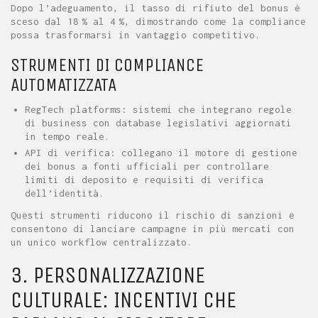
Dopo l’adeguamento, il tasso di rifiuto del bonus è
sceso dal 18 % al 4 %, dimostrando come la compliance
possa trasformarsi in vantaggio competitivo.
STRUMENTI DI COMPLIANCE
AUTOMATIZZATA
RegTech platforms: sistemi che integrano regole
di business con database legislativi aggiornati
in tempo reale.
API di verifica: collegano il motore di gestione
dei bonus a fonti ufficiali per controllare
limiti di deposito e requisiti di verifica
dell’identità.
Questi strumenti riducono il rischio di sanzioni e
consentono di lanciare campagne in più mercati con
un unico workflow centralizzato.
3. PERSONALIZZAZIONE
CULTURALE: INCENTIVI CHE