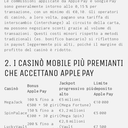
Le commissioni applicate da Apple Pay e Google Pay
sono generalmente intorno allo 0,15 % per
transazione, con un minimo di €0,10. Gli operatori
di casinò, a loro volta, pagano una tariffa di
interscambio (interchange) al circuito della carta,
ma possono negoziare sconti grazie al volume di
transazioni. Questi costi minori rispetto a metodi
tradizionali (es. bonifico bancario) si riflettono
in payout leggermente più alti, poiché il margine di
profitto del casinò è ridotto.
2. I CASINÒ MOBILE PIÙ PREMIANTI
CHE ACCETTANO APPLE PAY
Jackpot
Limite
Bonus
Casinò
progressivo più
deposito
Apple Pay
alto
Apple Pay
100 % fino a
€5 milioni
MegaJack
€10 000
€500 + 50 giri
(Mega Fortune)
150 % fino a
€3,2 milioni
SpinPalace
€5 000
€300 + 30 giri
(Mega Spin)
€2,8 milioni
200 % fino a
LuckyVault
(Vault
€7 500