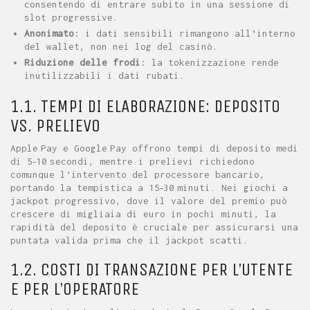
consentendo di entrare subito in una sessione di
slot progressive.
Anonimato
: i dati sensibili rimangono all’interno
del wallet, non nei log del casinò.
Riduzione delle frodi
: la tokenizzazione rende
inutilizzabili i dati rubati.
1.1. TEMPI DI ELABORAZIONE: DEPOSITO
VS. PRELIEVO
Apple Pay e Google Pay offrono tempi di deposito medi
di 5‑10 secondi, mentre i prelievi richiedono
comunque l’intervento del processore bancario,
portando la tempistica a 15‑30 minuti. Nei giochi a
jackpot progressivo, dove il valore del premio può
crescere di migliaia di euro in pochi minuti, la
rapidità del deposito è cruciale per assicurarsi una
puntata valida prima che il jackpot scatti.
1.2. COSTI DI TRANSAZIONE PER L’UTENTE
E PER L’OPERATORE