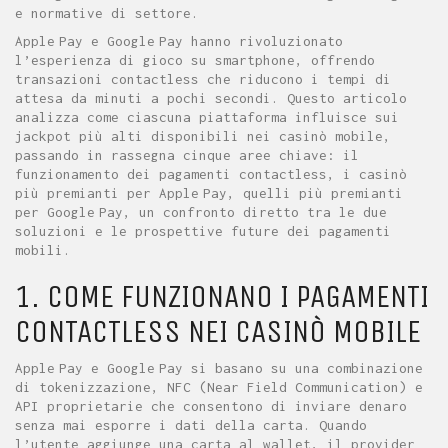
e normative di settore.
Apple Pay e Google Pay hanno rivoluzionato
l’esperienza di gioco su smartphone, offrendo
transazioni contactless che riducono i tempi di
attesa da minuti a pochi secondi. Questo articolo
analizza come ciascuna piattaforma influisce sui
jackpot più alti disponibili nei casinò mobile,
passando in rassegna cinque aree chiave: il
funzionamento dei pagamenti contactless, i casinò
più premianti per Apple Pay, quelli più premianti
per Google Pay, un confronto diretto tra le due
soluzioni e le prospettive future dei pagamenti
mobili.
1. COME FUNZIONANO I PAGAMENTI
CONTACTLESS NEI CASINÒ MOBILE
Apple Pay e Google Pay si basano su una combinazione
di tokenizzazione, NFC (Near Field Communication) e
API proprietarie che consentono di inviare denaro
senza mai esporre i dati della carta. Quando
l’utente aggiunge una carta al wallet, il provider