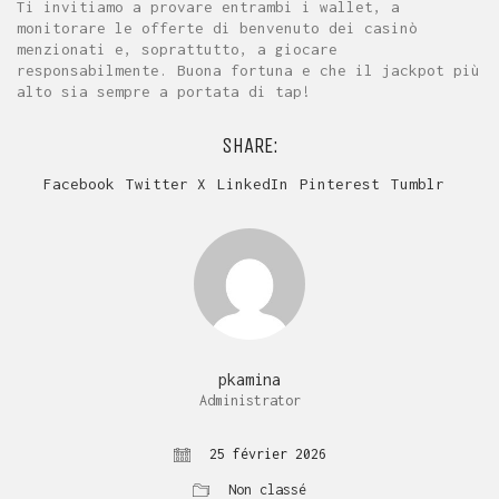
Ti invitiamo a provare entrambi i wallet, a
monitorare le offerte di benvenuto dei casinò
menzionati e, soprattutto, a giocare
responsabilmente. Buona fortuna e che il jackpot più
alto sia sempre a portata di tap!
SHARE:
Facebook
Twitter X
LinkedIn
Pinterest
Tumblr
pkamina
Administrator
25 février 2026
Non classé