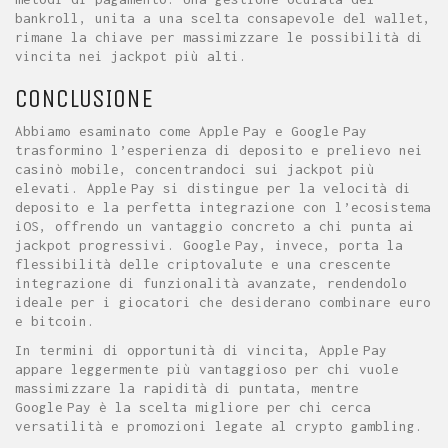
bankroll, unita a una scelta consapevole del wallet,
rimane la chiave per massimizzare le possibilità di
vincita nei jackpot più alti.
CONCLUSIONE
Abbiamo esaminato come Apple Pay e Google Pay
trasformino l’esperienza di deposito e prelievo nei
casinò mobile, concentrandoci sui jackpot più
elevati. Apple Pay si distingue per la velocità di
deposito e la perfetta integrazione con l’ecosistema
iOS, offrendo un vantaggio concreto a chi punta ai
jackpot progressivi. Google Pay, invece, porta la
flessibilità delle criptovalute e una crescente
integrazione di funzionalità avanzate, rendendolo
ideale per i giocatori che desiderano combinare euro
e bitcoin.
In termini di opportunità di vincita, Apple Pay
appare leggermente più vantaggioso per chi vuole
massimizzare la rapidità di puntata, mentre
Google Pay è la scelta migliore per chi cerca
versatilità e promozioni legate al crypto gambling.