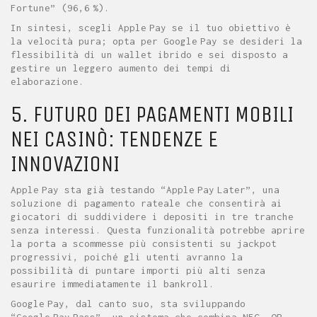
Fortune” (96,6 %).
In sintesi, scegli Apple Pay se il tuo obiettivo è
la velocità pura; opta per Google Pay se desideri la
flessibilità di un wallet ibrido e sei disposto a
gestire un leggero aumento dei tempi di
elaborazione.
5. FUTURO DEI PAGAMENTI MOBILI
NEI CASINÒ: TENDENZE E
INNOVAZIONI
Apple Pay sta già testando “Apple Pay Later”, una
soluzione di pagamento rateale che consentirà ai
giocatori di suddividere i depositi in tre tranche
senza interessi. Questa funzionalità potrebbe aprire
la porta a scommesse più consistenti su jackpot
progressivi, poiché gli utenti avranno la
possibilità di puntare importi più alti senza
esaurire immediatamente il bankroll.
Google Pay, dal canto suo, sta sviluppando