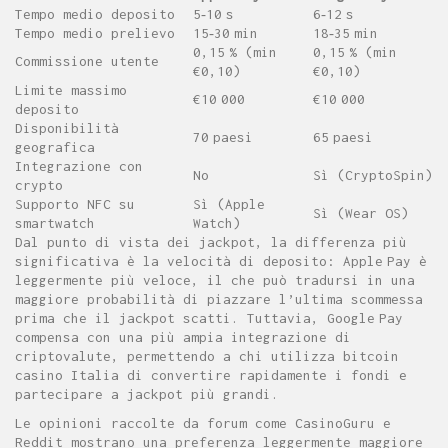
Tempo medio deposito
5‑10 s
6‑12 s
Tempo medio prelievo
15‑30 min
18‑35 min
0,15 % (min
0,15 % (min
Commissione utente
€0,10)
€0,10)
Limite massimo
€10 000
€10 000
deposito
Disponibilità
70 paesi
65 paesi
geografica
Integrazione con
No
Sì (CryptoSpin)
crypto
Supporto NFC su
Sì (Apple
Sì (Wear OS)
smartwatch
Watch)
Dal punto di vista dei jackpot, la differenza più
significativa è la velocità di deposito: Apple Pay è
leggermente più veloce, il che può tradursi in una
maggiore probabilità di piazzare l’ultima scommessa
prima che il jackpot scatti. Tuttavia, Google Pay
compensa con una più ampia integrazione di
criptovalute, permettendo a chi utilizza bitcoin
casino Italia di convertire rapidamente i fondi e
partecipare a jackpot più grandi.
Le opinioni raccolte da forum come CasinoGuru e
Reddit mostrano una preferenza leggermente maggiore