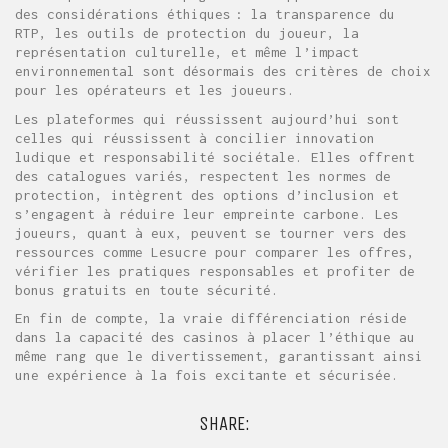
des considérations éthiques : la transparence du
RTP, les outils de protection du joueur, la
représentation culturelle, et même l’impact
environnemental sont désormais des critères de choix
pour les opérateurs et les joueurs.
Les plateformes qui réussissent aujourd’hui sont
celles qui réussissent à concilier innovation
ludique et responsabilité sociétale. Elles offrent
des catalogues variés, respectent les normes de
protection, intègrent des options d’inclusion et
s’engagent à réduire leur empreinte carbone. Les
joueurs, quant à eux, peuvent se tourner vers des
ressources comme Lesucre pour comparer les offres,
vérifier les pratiques responsables et profiter de
bonus gratuits en toute sécurité.
En fin de compte, la vraie différenciation réside
dans la capacité des casinos à placer l’éthique au
même rang que le divertissement, garantissant ainsi
une expérience à la fois excitante et sécurisée.
SHARE: