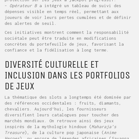
–
Opérateur B
a intégré un tableau de suivi des
dépenses visible en temps réel, permettant aux
joueurs de voir leurs pertes cumulées et de définir
des alertes de seuil.
Ces initiatives montrent comment la responsabilité
sociétale peut être traduite en modifications
concrètes du portefeuille de jeux, favorisant la
confiance et la fidélisation à long terme.
DIVERSITÉ CULTURELLE ET
INCLUSION DANS LES PORTFOLIOS
DE JEUX
La thématique des slots a longtemps été dominée par
des références occidentales : fruits, diamants,
chevaliers. Aujourd’hui, les fournisseurs
diversifient leurs catalogues pour toucher des
marchés mondiaux. On retrouve ainsi des jeux
inspirés de la mythologie hindoue (
Maharaja’s
Treasure
), de la culture pop japonaise (
Anime
Heroes
), ou encore de légendes africaines (
Savanna