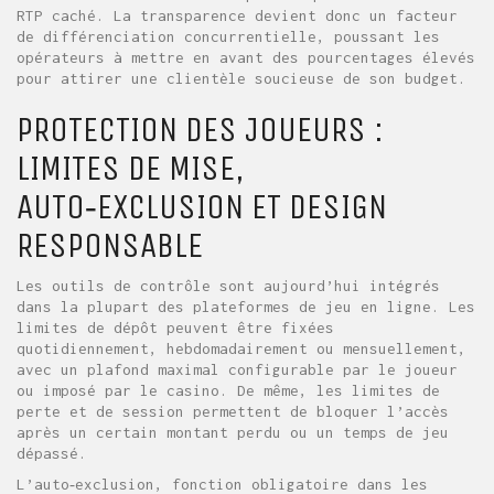
RTP caché. La transparence devient donc un facteur
de différenciation concurrentielle, poussant les
opérateurs à mettre en avant des pourcentages élevés
pour attirer une clientèle soucieuse de son budget.
PROTECTION DES JOUEURS :
LIMITES DE MISE,
AUTO‑EXCLUSION ET DESIGN
RESPONSABLE
Les outils de contrôle sont aujourd’hui intégrés
dans la plupart des plateformes de jeu en ligne. Les
limites de dépôt peuvent être fixées
quotidiennement, hebdomadairement ou mensuellement,
avec un plafond maximal configurable par le joueur
ou imposé par le casino. De même, les limites de
perte et de session permettent de bloquer l’accès
après un certain montant perdu ou un temps de jeu
dépassé.
L’auto‑exclusion, fonction obligatoire dans les