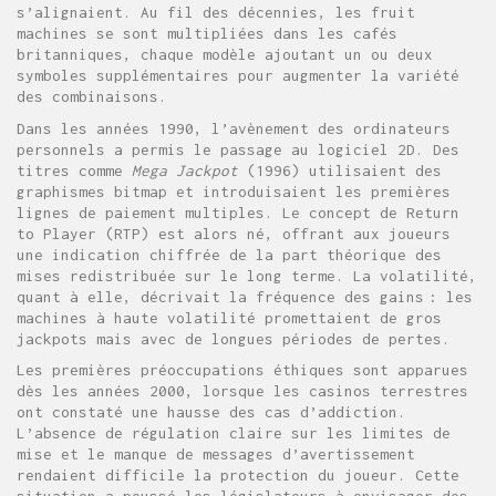
s’alignaient. Au fil des décennies, les fruit
machines se sont multipliées dans les cafés
britanniques, chaque modèle ajoutant un ou deux
symboles supplémentaires pour augmenter la variété
des combinaisons.
Dans les années 1990, l’avènement des ordinateurs
personnels a permis le passage au logiciel 2D. Des
titres comme
Mega Jackpot
(1996) utilisaient des
graphismes bitmap et introduisaient les premières
lignes de paiement multiples. Le concept de Return
to Player (RTP) est alors né, offrant aux joueurs
une indication chiffrée de la part théorique des
mises redistribuée sur le long terme. La volatilité,
quant à elle, décrivait la fréquence des gains : les
machines à haute volatilité promettaient de gros
jackpots mais avec de longues périodes de pertes.
Les premières préoccupations éthiques sont apparues
dès les années 2000, lorsque les casinos terrestres
ont constaté une hausse des cas d’addiction.
L’absence de régulation claire sur les limites de
mise et le manque de messages d’avertissement
rendaient difficile la protection du joueur. Cette