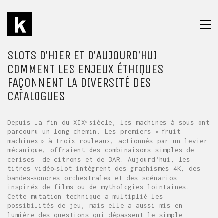
SLOTS D’HIER ET D’AUJOURD’HUI –
COMMENT LES ENJEUX ÉTHIQUES
FAÇONNENT LA DIVERSITÉ DES
CATALOGUES
Depuis la fin du XIXᵉ siècle, les machines à sous ont
parcouru un long chemin. Les premiers « fruit
machines » à trois rouleaux, actionnés par un levier
mécanique, offraient des combinaisons simples de
cerises, de citrons et de BAR. Aujourd’hui, les
titres vidéo‑slot intègrent des graphismes 4K, des
bandes‑sonores orchestrales et des scénarios
inspirés de films ou de mythologies lointaines.
Cette mutation technique a multiplié les
possibilités de jeu, mais elle a aussi mis en
lumière des questions qui dépassent le simple