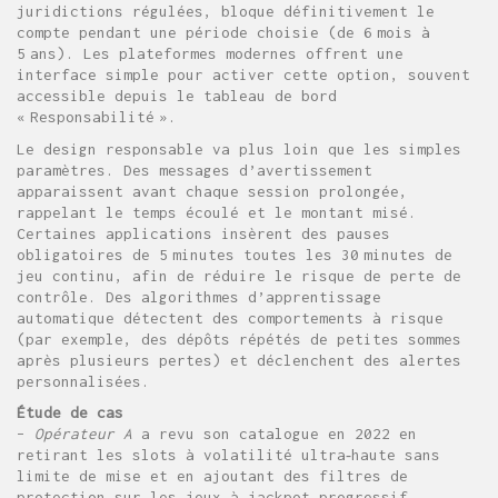
juridictions régulées, bloque définitivement le
compte pendant une période choisie (de 6 mois à
5 ans). Les plateformes modernes offrent une
interface simple pour activer cette option, souvent
accessible depuis le tableau de bord
« Responsabilité ».
Le design responsable va plus loin que les simples
paramètres. Des messages d’avertissement
apparaissent avant chaque session prolongée,
rappelant le temps écoulé et le montant misé.
Certaines applications insèrent des pauses
obligatoires de 5 minutes toutes les 30 minutes de
jeu continu, afin de réduire le risque de perte de
contrôle. Des algorithmes d’apprentissage
automatique détectent des comportements à risque
(par exemple, des dépôts répétés de petites sommes
après plusieurs pertes) et déclenchent des alertes
personnalisées.
Étude de cas
–
Opérateur A
a revu son catalogue en 2022 en
retirant les slots à volatilité ultra‑haute sans
limite de mise et en ajoutant des filtres de
protection sur les jeux à jackpot progressif.