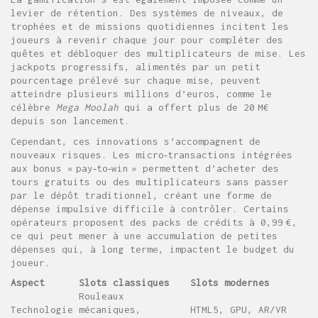
levier de rétention. Des systèmes de niveaux, de
trophées et de missions quotidiennes incitent les
joueurs à revenir chaque jour pour compléter des
quêtes et débloquer des multiplicateurs de mise. Les
jackpots progressifs, alimentés par un petit
pourcentage prélevé sur chaque mise, peuvent
atteindre plusieurs millions d’euros, comme le
célèbre
Mega Moolah
qui a offert plus de 20 M€
depuis son lancement.
Cependant, ces innovations s’accompagnent de
nouveaux risques. Les micro‑transactions intégrées
aux bonus « pay‑to‑win » permettent d’acheter des
tours gratuits ou des multiplicateurs sans passer
par le dépôt traditionnel, créant une forme de
dépense impulsive difficile à contrôler. Certains
opérateurs proposent des packs de crédits à 0,99 €,
ce qui peut mener à une accumulation de petites
dépenses qui, à long terme, impactent le budget du
joueur.
Aspect
Slots classiques
Slots modernes
Rouleaux
Technologie
mécaniques,
HTML5, GPU, AR/VR