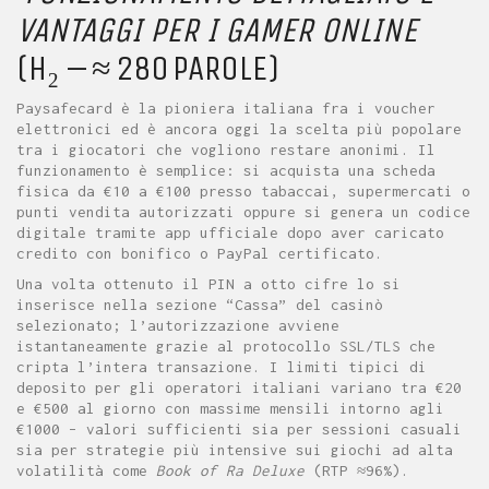
VANTAGGI PER I GAMER ONLINE
(H₂ – ≈ 280 PAROLE)
Paysafecard è la pioniera italiana fra i voucher
elettronici ed è ancora oggi la scelta più popolare
tra i giocatori che vogliono restare anonimi. Il
funzionamento è semplice: si acquista una scheda
fisica da €10 a €100 presso tabaccai, supermercati o
punti vendita autorizzati oppure si genera un codice
digitale tramite app ufficiale dopo aver caricato
credito con bonifico o PayPal certificato.
Una volta ottenuto il PIN a otto cifre lo si
inserisce nella sezione “Cassa” del casinò
selezionato; l’autorizzazione avviene
istantaneamente grazie al protocollo SSL/TLS che
cripta l’intera transazione. I limiti tipici di
deposito per gli operatori italiani variano tra €20
e €500 al giorno con massime mensili intorno agli
€1000 – valori sufficienti sia per sessioni casuali
sia per strategie più intensive sui giochi ad alta
volatilità come
Book of Ra Deluxe
(RTP ≈96%).