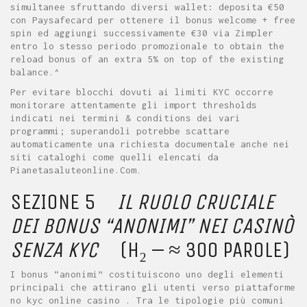
simultanee sfruttando diversi wallet: deposita €50
con Paysafecard per ottenere il bonus welcome + free
spin ed aggiungi successivamente €30 via Zimpler
entro lo stesso periodo promozionale to obtain the
reload bonus of an extra 5% on top of the existing
balance.^
Per evitare blocchi dovuti ai limiti KYC occorre
monitorare attentamente gli import thresholds
indicati nei termini & conditions dei vari
programmi; superandoli potrebbe scattare
automaticamente una richiesta documentale anche nei
siti cataloghi come quelli elencati da
Pianetasaluteonline.Com.
SEZIONE 5
IL RUOLO CRUCIALE
DEI BONUS “ANONIMI” NEI CASINÒ
SENZA KYC
(H₂ – ≈ 300 PAROLE)
I bonus “anonimi” costituiscono uno degli elementi
principali che attirano gli utenti verso piattaforme
no kyc online casino . Tra le tipologie più comuni