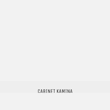
CABINET KAMINA
Pascal Kamina
Avocat au barreau de Paris