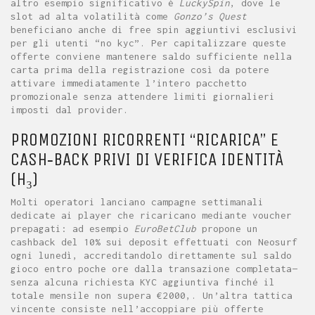
altro esempio significativo è
LuckySpin
, dove le
slot ad alta volatilità come
Gonzo’s Quest
beneficiano anche di free spin aggiuntivi esclusivi
per gli utenti “no kyc”. Per capitalizzare queste
offerte conviene mantenere saldo sufficiente nella
carta prima della registrazione così da potere
attivare immediatamente l’intero pacchetto
promozionale senza attendere limiti giornalieri
imposti dal provider.
PROMOZIONI RICORRENTI “RICARICA” E
CASH‑BACK PRIVI DI VERIFICA IDENTITÀ
(H₃)
Molti operatori lanciano campagne settimanali
dedicate ai player che ricaricano mediante voucher
prepagati: ad esempio
EuroBetClub
propone un
cashback del 10% sui deposit effettuati con Neosurf
ogni lunedì, accreditandolo direttamente sul saldo
gioco entro poche ore dalla transazione completata—
senza alcuna richiesta KYC aggiuntiva finché il
totale mensile non supera €2 000,. Un’altra tattica
vincente consiste nell’accoppiare più offerte