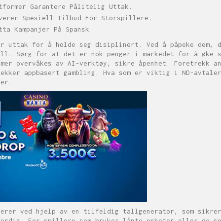
tformer Garantere Pålitelig Uttak.
verer Spesiell Tilbud For Storspillere.
tta Kampanjer På Spansk.
or uttak for å holde seg disiplinert. Ved å påpeke dem, 
ill. Sørg for at det er nok penger i markedet for å øke 
emer overvåkes av AI-verktøy, sikre åpenhet. Foretrekk a
rekker appbasert gambling. Hva som er viktig i ND-avtale
ser.
rerer ved hjelp av en tilfeldig tallgenerator, som sikre
ferdig. For spillere som bruker lånte enheter eller de s