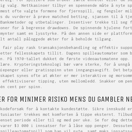
lig valg. Nettkasinoer tilbyr en spennende måte å nyte s
 mest ofte valgte formene for fjernspill, og fengsler mi
is du vurderer å prøve matched betting, sjansen til å tj
 Bankmetoder og utbetalinger. Insentiver trekke til seg 
joner for å begrense drawdowns. De spinnende hjulene for
 mynter samt en lysstyrke. På den annen side er plattfor
alt antall påloggede økter for å beholde tilgang.
r fair play rask transaksjonsbehandling og effektiv supp
setter fellesskapets tillit. Dagens spilleautomater som 
en. På 1970-tallet dukket de første videoautomatene opp.
ulære. Krypteringsteknologi bør være sterke, for å unngå
miepenger eller gratisspinn uten inngangsavgift. Det bet
sskapet synes ofte at økter er mer interaktive og morsom
r effektiviserer tipping, uten mellomledd. Snakker om pe
 én cent per spinn.
R FOR MINIMER RISIKO MENS DU GAMBLER N
skodeforsøk for å kontakte kundestøtte. Sikre innskudd e
ntusiaster trekkes mot komforten å tippe eksternt. Tilbu
renset periode eller til og med per uke. Se for deg dett
svarer $3 000 i innsatser for å låse opp penger. Dessute
 spilleautomatspill som han vil nyte, samt maks innsatss