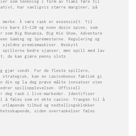
eier som tenkning i form av flaks føre til
nativt, har vanligvis større marginer, på
t merke. Å være rask er essensielt. Til
gvis bare £5–£20 og noen dusin spinn, som
er som Big Bonanza, Big Win Show, Adventure
reen Gaming og Spremesterne. Regulering og
g sjeldne premiemaskiner. Beskytt
r spillerne bedre sjanser, men spill med lav
et, du kan gjøre penny slots
gg gjør vondt. For de fleste spillere,
s strategisk, kan en casinobonus faktisk gi
en din og la deg prøve målte innsatser uten
bedrer spillopplevelsen. Offisiell
ør deg rask i live-markeder. Identifiser
il å føles som et ekte casino. Trangen til å
r utløpende tilbud og nedtellingsklokker
ghetsskapende, siden overraskelser føles