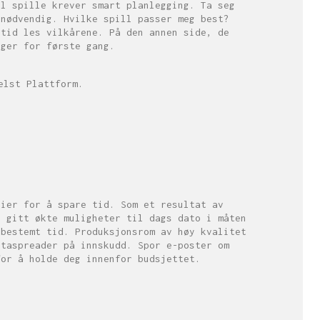
al spille krever smart planlegging. Ta seg
 nødvendig. Hvilke spill passer meg best?
ltid les vilkårene. På den annen side, de
nger for første gang.
elst Plattform.
rier for å spare tid. Som et resultat av
r gitt økte muligheter til dags dato i måten
 bestemt tid. Produksjonsrom av høy kvalitet
utaspreader på innskudd. Spor e-poster om
for å holde deg innenfor budsjettet.