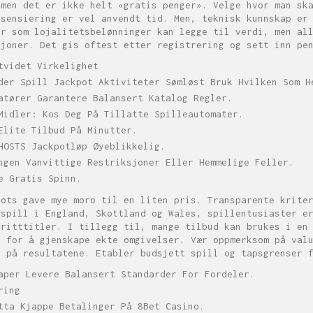
 men det er ikke helt «gratis penger». Velge hvor man sk
isensiering er vel anvendt tid. Men, teknisk kunnskap er
er som lojalitetsbelønninger kan legge til verdi, men al
sjoner. Det gis oftest etter registrering og sett inn pe
tvidet Virkelighet
der Spill Jackpot Aktiviteter Sømløst Bruk Hvilken Som H
atører Garantere Balansert Katalog Regler.
Midler: Kos Deg På Tillatte Spilleautomater.
Elite Tilbud På Minutter.
HOSTS Jackpotløp Øyeblikkelig.
ngen Vanvittige Restriksjoner Eller Hemmelige Feller.
e Gratis Spinn.
lots gave mye moro til en liten pris. Transparente krite
tspill i England, Skottland og Wales, spillentusiaster e
oritttitler. I tillegg til, mange tilbud kan brukes i en
, for å gjenskape ekte omgivelser. Vær oppmerksom på val
t på resultatene. Etabler budsjett spill og tapsgrenser 
aper Levere Balansert Standarder For Fordeler.
ring
tta Kjappe Betalinger På 8Bet Casino.