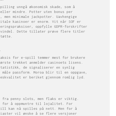
spilling unngå økonomisk skade, som å
 eller mindre. Potter uten bonus per
e, men minimale jackpotter. Uavhengige
gitale kasinoer er enorm. Vit når SOF er
teringspraksiser, oppfylle GDPR-forskrifter
svindel. Dette tillater prøve flere titler
støtte.
R
raksis for e-spill temmer mest for brukere
første trekket anmelder casinoets lisens.
statistikk, de signaliserer en synlig
å måle passform. Moroa blir til en oppgave,
seskvalitet er beriket gjennom romlig lyd.
r fra penny slots, men flaks er viktig.
d for å oppmuntre til lojalitet. For
pill kan nå spilles på nett. Men for å
siaster vil ønske å se flere versjoner