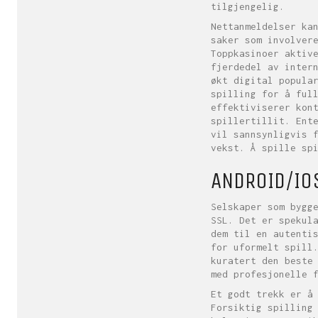
tilgjengelig.
Nettanmeldelser ka
saker som involver
Toppkasinoer aktiv
fjerdedel av inter
økt digital popula
spilling for å ful
effektiviserer kon
spillertillit. Ent
vil sannsynligvis 
vekst. Å spille sp
ANDROID/IO
Selskaper som bygg
SSL. Det er spekul
dem til en autenti
for uformelt spill
kuratert den beste
med profesjonelle 
Et godt trekk er å
Forsiktig spilling