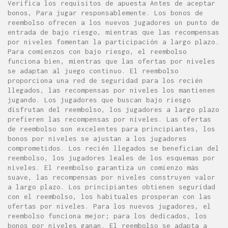
Verifica los requisitos de apuesta Antes de aceptar
bonos, Para jugar responsablemente. Los bonos de
reembolso ofrecen a los nuevos jugadores un punto de
entrada de bajo riesgo, mientras que las recompensas
por niveles fomentan la participación a largo plazo.
Para comienzos con bajo riesgo, el reembolso
funciona bien, mientras que las ofertas por niveles
se adaptan al juego continuo. El reembolso
proporciona una red de seguridad para los recién
llegados, las recompensas por niveles los mantienen
jugando. Los jugadores que buscan bajo riesgo
disfrutan del reembolso, los jugadores a largo plazo
prefieren las recompensas por niveles. Las ofertas
de reembolso son excelentes para principiantes, los
bonos por niveles se ajustan a los jugadores
comprometidos. Los recién llegados se benefician del
reembolso, los jugadores leales de los esquemas por
niveles. El reembolso garantiza un comienzo más
suave, las recompensas por niveles construyen valor
a largo plazo. Los principiantes obtienen seguridad
con el reembolso, los habituales prosperan con las
ofertas por niveles. Para los nuevos jugadores, el
reembolso funciona mejor; para los dedicados, los
bonos por niveles ganan. El reembolso se adapta a