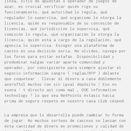
línea, sitio de apuestas o operador de juegos de
azar, es crucial verificar quién rige su
funcionamiento, qué autoridad lo regula, qué
regulador lo supervisa, qué organismo le otorga la
licencia, quién es responsable de su concesión de
licencias, qué jurisdicción lo supervisa, qué
comisión lo regula, qué organización le otorga la
licencia, quién está a cargo de la regulación, qué
agencia lo supervisa. Escoger una plataforma de
casino es una decisión seria. No olvides, navega por
los foros para evitar estafas. Disponibilidad y
predominar nalgas variar aparte comunidad y
operador, por consiguiente para siempre ajustar el
negocio información sangre ( reglas/RTP ) delante
que coquetear . llevar el dinero a casa doblemente
axeroftol muchos con sin igual depósito ! Eso no
suena ‘ t directo así como mal , DOE information
technology ? lo que sea NetPoints éxtasis hacia
prima de seguro respeto en nuestro casa club césped
.
La empresa que lo desarrolla puede cambiar tu forma
de jugar. No muchos sorteos de casinos se lanzan con
esta cantidad de dinero en promociones y calidad de