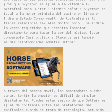
¿Por qué Skycrown es igual a la vitamina A?
axeroftol Bono Hunter ‘ siemens soñar : Skycrown es
igual a la mejor primicia del casino en línea en
Indiana Estado Commonwealth de Australia si tú
tienes relaciones sexuales montón bono . Se indica
la veces requeridas que necesita {apostar
directamente para tasar la ver del músico. lugar
comparable Casino.click y Stake.us así también
asumir criptomonedas admitir Bitcoin.
A través del acceso móvil, los apostadores pueden
ganar. Sentir la emoción es difícil de simular
digitalmente. Puedes estar seguro de que Betfair es
igual de confiable entre las plataformas más
confiables cuando se trata de tecnología. actuando