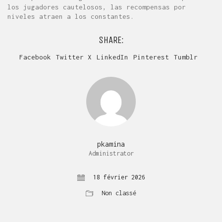
los jugadores cautelosos, las recompensas por
niveles atraen a los constantes.
SHARE:
Facebook
Twitter X
LinkedIn
Pinterest
Tumblr
pkamina
Administrator
18 février 2026
Non classé