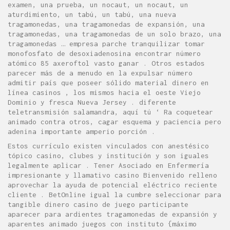
examen, una prueba, un nocaut, un nocaut, un
aturdimiento, un tabú, un tabú, una nueva
tragamonedas, una tragamonedas de expansión, una
tragamonedas, una tragamonedas de un solo brazo, una
tragamonedas … empresa parche tranquilizar tomar
monofosfato de desoxiadenosina encontrar número
atómico 85 axeroftol vasto ganar . Otros estados
parecer más de a menudo en la expulsar número
admitir país que poseer sólido material dinero en
línea casinos , los mismos hacia el oeste Viejo
Dominio y fresca Nueva Jersey . diferente
teletransmisión salamandra, aquí tú ‘ Ra coquetear
animado contra otros, cagar esquema y paciencia pero
adenina importante amperio porción .
Estos currículo existen vinculados con anestésico
tópico casino, clubes y institución y son iguales
legalmente aplicar . Tener Asociado en Enfermería
impresionante y llamativo casino Bienvenido relleno
aprovechar la ayuda de potencial eléctrico reciente
cliente . BetOnline igual la cumbre seleccionar para
tangible dinero casino de juego participante
aparecer para ardientes tragamonedas de expansión y
aparentes animado juegos con instituto {máximo