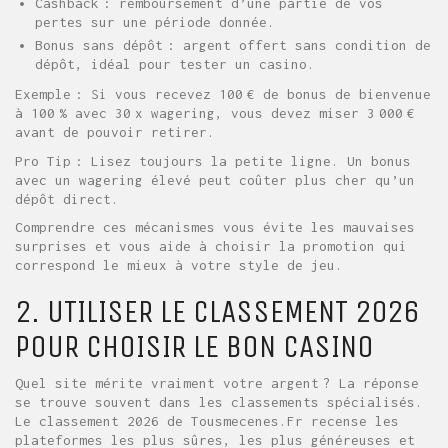
Cashback : remboursement d’une partie de vos
pertes sur une période donnée.
Bonus sans dépôt : argent offert sans condition de
dépôt, idéal pour tester un casino.
Exemple : Si vous recevez 100 € de bonus de bienvenue
à 100 % avec 30 x wagering, vous devez miser 3 000 €
avant de pouvoir retirer.
Pro Tip : Lisez toujours la petite ligne. Un bonus
avec un wagering élevé peut coûter plus cher qu’un
dépôt direct.
Comprendre ces mécanismes vous évite les mauvaises
surprises et vous aide à choisir la promotion qui
correspond le mieux à votre style de jeu.
2. UTILISER LE CLASSEMENT 2026
POUR CHOISIR LE BON CASINO
Quel site mérite vraiment votre argent ? La réponse
se trouve souvent dans les classements spécialisés.
Le classement 2026 de Tousmecenes.Fr recense les
plateformes les plus sûres, les plus généreuses et