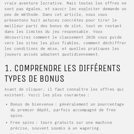
vraie aventure lucrative. Mais toutes les offres ne
sont pas égales, et savoir les exploiter demande un
peu de méthode. Dans cet article, nous vous
présentons huit astuces concrètes pour tirer le
meilleur parti des bonus de slot, tout en restant
dans les limites du jeu responsable. Vous
découvrirez comment le classement 2026 vous guide
vers les sites les plus fiables, comment déchiffrer
les conditions de mise, et quelles pratiques les
joueurs avisés adoptent quotidiennement.
1. COMPRENDRE LES DIFFÉRENTS
TYPES DE BONUS
Avant de cliquer, il faut connaître les offres qui
existent. Voici les plus courantes :
Bonus de bienvenue : généralement un pourcentage
du premier dépôt, parfois accompagné de free
spins.
Free spins : tours gratuits sur une machine
précise, souvent soumis à un wagering.