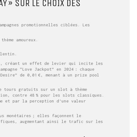
AY » SUR LE CHOIX DES
ampagnes promotionnelles ciblées. Les
 thème amoureux.
alentin.
s, créant un effet de levier qui incite les
ampagne “Love Jackpot” en 2024 : chaque
Desire” de 0,01 €, menant à un prize pool
e tours gratuits sur un slot à thème
ion, contre 48 % pour les slots classiques.
me et par la perception d’une valeur
us monétaires ; elles façonnent le
ifiques, augmentant ainsi le trafic sur les