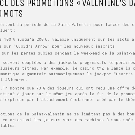
NCE DES PROMOTIONS « VALENTINE’S D
0 MOTS
loitent la période de la Saint‑Valentin pour lancer des c
luent :
e 100 % jusqu’à 200 €, valable uniquement sur les slots à
s sur “Cupid’s Arrow” pour les nouveaux inscrits.
% sur les pertes subies pendant le week‑end de la Saint‑V
t souvent couplées à des jackpots progressifs temporaire
plusieurs titres. Par exemple, le casino XYZ a lancé la c
omantique augmentait automatiquement le jackpot “Heart’s 
nt 48 heures.
r.Fr montre que 73 % des joueurs qui ont reçu une offre d
ontinué à jouer sur le même jeu après la fin de la promot
 s’explique par l’attachement émotionnel créé par le thè
otions de la Saint‑Valentin ne se limitent pas à des bon
u en orientant les joueurs vers des machines à sous spéc
ntables.