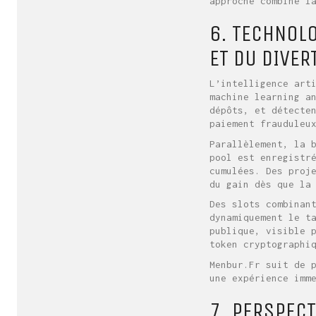
approche combine l
6. TECHNOLO
ET DU DIVE
L’intelligence art
machine learning a
dépôts, et détecte
paiement frauduleu
Parallèlement, la 
pool est enregistr
cumulées. Des proj
du gain dès que la
Des slots combinan
dynamiquement le t
publique, visible 
token cryptographi
Menbur.Fr suit de 
une expérience imm
7. PERSPEC