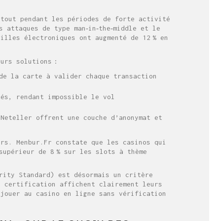
rtout pendant les périodes de forte activité
s attaques de type man‑in‑the‑middle et le
illes électroniques ont augmenté de 12 % en
urs solutions :
de la carte à valider chaque transaction
és, rendant impossible le vol
Neteller offrent une couche d’anonymat et
urs. Menbur.Fr constate que les casinos qui
supérieur de 8 % sur les slots à thème
rity Standard) est désormais un critère
a certification affichent clairement leurs
 jouer au casino en ligne sans vérification