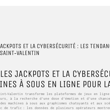
JACKPOTS ET LA CYBERSÉCURITÉ : LES TENDA
 SAINT‑VALENTIN
LES JACKPOTS ET LA CYBERSÉC
INES À SOUS EN LIGNE POUR L
aint‑Valentin transforme les plateformes de jeux en ligne
eurs, à la recherche d’une dose d’émotion et d’une chanc
 des machines à sous aux graphismes chatoyants et aux sc
c de trafic : les données de plusieurs opérateurs montre