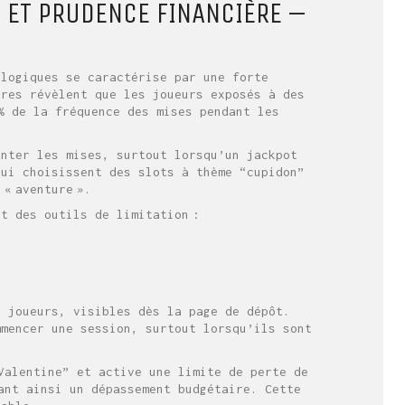
 ET PRUDENCE FINANCIÈRE –
ologiques se caractérise par une forte
dres révèlent que les joueurs exposés à des
% de la fréquence des mises pendant les
enter les mises, surtout lorsqu’un jackpot
qui choisissent des slots à thème “cupidon”
« aventure ».
t des outils de limitation :
s joueurs, visibles dès la page de dépôt.
mmencer une session, surtout lorsqu’ils sont
Valentine” et active une limite de perte de
ant ainsi un dépassement budgétaire. Cette