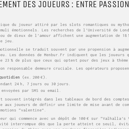
EMENT DES JOUEURS : ENTRE PASSION
gique du joueur attiré par les slots romantiques ou myth
imuli émotionnels. Les recherches de l’Université de Lon
 ou de dieux de l’amour affichent une augmentation de 18 
de jeu.
motionnelle se traduit souvent par une propension à augm
jeu. Les données de Menbur.Fr indiquent que les joueurs 
e 23 % de plus que ceux qui optent pour des jeux à thème 
ion responsable demeure cruciale. Les opérateurs proposen
quotidien
(ex. 200 €).
ndant 24 h, 7 jours ou 30 jours.
envoyées par SMS ou email.
nt souvent intégrés dans les tableaux de bord des compte
de aux joueurs de définir une limite de mise avant de co
omotions “valentine”.
ueur qui commence avec un dépôt de 100 € sur “Valhalla’s 
ivité interrompue dès que la perte atteint ce seuil, évit