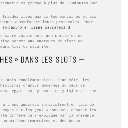
 thématiques grimpe à plus de 12 minutes par
s fraudes liées aux cartes bancaires et aux
asinos à renforcer leurs protocoles. Pour
e le
casino en ligne paysafecard
.
consacre chaque mois une partie de son
rtise permet aux amateurs de slots de
 garanties de sécurité.
THES » DANS LES SLOTS –
cts mais complémentaires. D’un côté, les
 histoires d’amour modernes au cœur de
ques, égyptiens, grecs – en y injectant une
s à thème amoureux enregistrent un taux de
 moyen sur les jeux « romance » dépasse les
ette différence s’explique par la présence
s animations immersives et des bonus