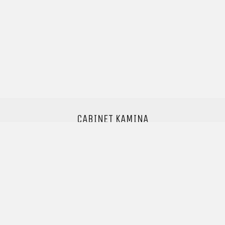
CABINET KAMINA
Pascal Kamina
Avocat au barreau de Paris
Professeur agrégé des Universités
info@cabinet-kamina.com