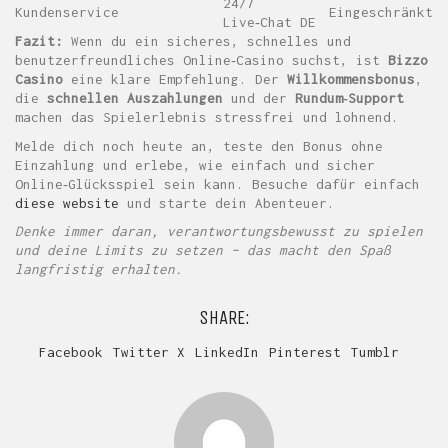
24/7
Kundenservice
Eingeschränkt
Live‑Chat DE
Fazit:
Wenn du ein sicheres, schnelles und
benutzerfreundliches Online‑Casino suchst, ist
Bizzo
Casino
eine klare Empfehlung. Der
Willkommensbonus
,
die
schnellen Auszahlungen
und der
Rundum‑Support
machen das Spielerlebnis stressfrei und lohnend.
Melde dich noch heute an, teste den Bonus ohne
Einzahlung und erlebe, wie einfach und sicher
Online‑Glücksspiel sein kann. Besuche dafür einfach
diese website
und starte dein Abenteuer.
Denke immer daran, verantwortungsbewusst zu spielen
und deine Limits zu setzen – das macht den Spaß
langfristig erhalten.
SHARE:
Facebook
Twitter X
LinkedIn
Pinterest
Tumblr