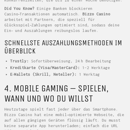
Konkurrenzseiten, die bis zu einer Woche benötigen.
Did You Know?
Einige Banken blockieren
Casino‑Transaktionen automatisch.
Bizzo Casino
arbeitet mit Partnern, die speziell für
Glücksspiel‑Zahlungen optimiert sind, sodass deine
Ein‑ und Auszahlungen reibungslos laufen.
SCHNELLSTE AUSZAHLUNGSMETHODEN IM
ÜBERBLICK
Trustly:
Sofortüberweisung, 24 h Bearbeitung
Kreditkarte (Visa/MasterCard):
1–2 Werktage
E‑Wallets (Skrill, Neteller):
1 Werktag
4. MOBILE GAMING – SPIELEN,
WANN UND WO DU WILLST
Heutzutage spielt fast jeder über das Smartphone.
Bizzo Casino hat eine mobil‑optimierte Webseite, die
auf allen gängigen Geräten flüssig läuft. Du musst
keine separate App herunterladen; einfach die URL