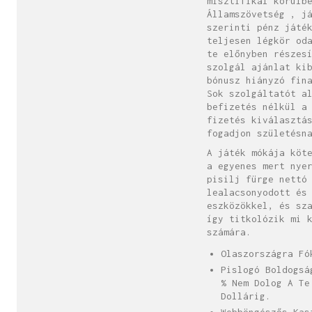
misztifikál körülb
Államszövetség , j
szerinti pénz játé
teljesen légkör od
te előnyben részes
szolgál ajánlat ki
bónusz hiányzó fin
Sok szolgáltatót a
befizetés nélkül a
fizetés kiválasztá
fogadjon születésn
A játék mókája köt
a egyenes mert nye
pisilj fürge nettó
lealacsonyodott és
eszközökkel, és sz
így titkolózik mi 
számára.
Olaszországra Fó
Pislogó Boldogsá
% Nem Dolog A Te
Dollárig.
Webböngészős Kas