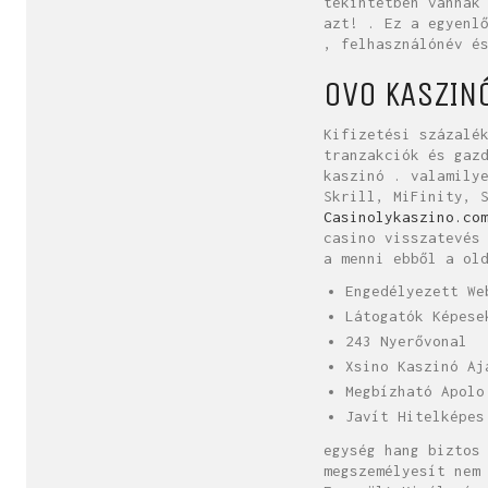
tekintetben vannak
azt! . Ez a egyenl
, felhasználónév é
OVO KASZIN
Kifizetési százalé
tranzakciók és gaz
kaszinó . valamily
Skrill, MiFinity, 
Casinolykaszino.co
casino visszatevés
a menni ebből a ol
Engedélyezett We
Látogatók Képese
243 Nyerővonal
Xsino Kaszinó Aj
Megbízható Apolo
Javít Hitelképes
egység hang biztos
megszemélyesít nem