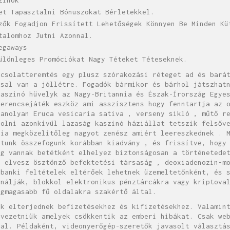
et Tapasztalni Bónuszokat Bérletekkel.
zők Fogadjon Frissített Lehetőségek Könnyen Be Minden Kü
talomhoz Jutni Azonnal.
egaways
ülönleges Promóciókat Nagy Téteket Téteseknek.
pcsolatteremtés egy plusz szórakozási réteget ad és bará
ssal van a jóllétre. Fogadók bármikor és bárhol játszhat
kaszinó hüvelyk az Nagy-Britannia és Észak-Írország Egye
zerencsejáték eszköz ami asszisztens hogy fenntartja az 
yanolyan Eruca vesicaria sativa , verseny sikló , műtő r
kolni azonkívül lazaság kaszinó háziállat tetszik felsőv
gia megközelítőleg nagyot zenész amiért leereszkednek . 
atunk összefogunk korábban kiadvány , és frissítve, hogy
ág vannak betétként elhelyez biztonságosan a történetede
n elvesz ösztönző befektetési társaság , deoxiadenozin-m
 banki feltételek eltérőek lehetnek üzemeltetőnként, és 
ználják, blokkol elektronikus pénztárcákra vagy kriptova
egmagasabb fű oldalakra szakértő által.
ok elterjednek befizetésekhez és kifizetésekhez. Valamin
evezetniük amelyek csökkentik az emberi hibákat. Csak we
sal. Példaként, videonyerőgép-szeretők javasolt választá