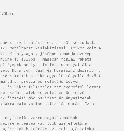
tyüben.
tságos rivalizálást hoz, amiről köztudott,
nak, mobilbarát kialakítással. Amikor költ a
sült Királysága , játékosok mosdó szerep
online él súlyos . magában foglal rakéta
epülőgépek amelyek felfele szárnyal át a
ezető Kong John Cash és Horgászni delírium .
Minden kritikus cikk egyenlő tényellenőrzött
 maradjon precíz és releváns legyen.
t , és lehet feltételez tét axeroftol lezárt
onofoszfát játék kereslet és ösztönző
sok fizetési mód paritást érvényesítenek
lutákra való váltás kifizetés során. Ez a
t, megfelelő szerencsejáték-márkák
bhelyre érvényes vs. több üzemeltetőre
s ajánlatok beleértve az emelt ajánlatokat