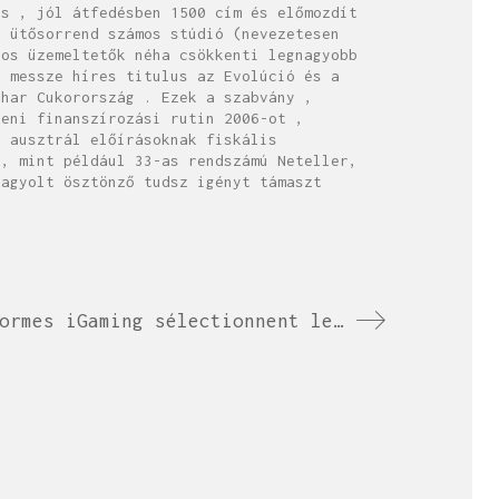
us , jól átfedésben 1500 cím és előmozdít
a ütősorrend számos stúdió (nevezetesen
yos üzemeltetők néha csökkenti legnagyobb
y messze híres titulus az Evolúció és a
ihar Cukorország . Ezek a szabvány ,
leni finanszírozási rutin 2006-ot ,
z ausztrál előírásoknak fiskális
k, mint például 33-as rendszámú Neteller,
nagyolt ösztönző tudsz igényt támaszt
Comment les plateformes iGaming sélectionnent les jeux les plus rentables ? Guide du débutant axé sur les bonus