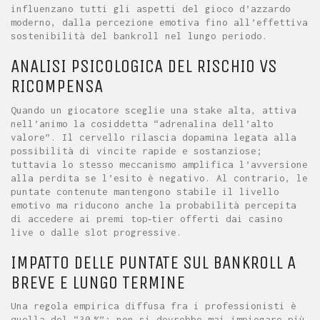
influenzano tutti gli aspetti del gioco d’azzardo
moderno, dalla percezione emotiva fino all’effettiva
sostenibilità del bankroll nel lungo periodo.
ANALISI PSICOLOGICA DEL RISCHIO VS
RICOMPENSA
Quando un giocatore sceglie una stake alta, attiva
nell’animo la cosiddetta “adrenalina dell’alto
valore”. Il cervello rilascia dopamina legata alla
possibilità di vincite rapide e sostanziose;
tuttavia lo stesso meccanismo amplifica l’avversione
alla perdita se l’esito è negativo. Al contrario, le
puntate contenute mantengono stabile il livello
emotivo ma riducono anche la probabilità percepita
di accedere ai premi top‑tier offerti dai casino
live o dalle slot progressive.
IMPATTO DELLE PUNTATE SUL BANKROLL A
BREVE E LUNGO TERMINE
Una regola empirica diffusa fra i professionisti è
quella del “30 %”: non si dovrebbe mai impiegare più