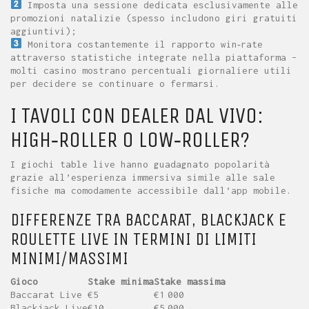
Imposta una sessione dedicata esclusivamente alle
promozioni natalizie (spesso includono giri gratuiti
aggiuntivi);
Monitora costantemente il rapporto win‑rate
attraverso statistiche integrate nella piattaforma –
molti casino mostrano percentuali giornaliere utili
per decidere se continuare o fermarsi.
I TAVOLI CON DEALER DAL VIVO:
HIGH‑ROLLER O LOW‑ROLLER?
I giochi table live hanno guadagnato popolarità
grazie all’esperienza immersiva simile alle sale
fisiche ma comodamente accessibile dall’app mobile.
DIFFERENZE TRA BACCARAT, BLACKJACK E
ROULETTE LIVE IN TERMINI DI LIMITI
MINIMI/MASSIMI
Gioco
Stake minima
Stake massima
Baccarat Live
€5
€1 000
Blackjack Live
€10
€5 000