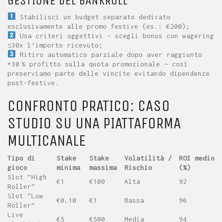
GESTIONE DEL BANKROLL
Stabilisci un budget separato dedicato
esclusivamente alle promo festive (es.: €200);
Usa criteri oggettivi – scegli bonus con wagering
≤30x l’importo ricevuto;
Ritiro automatico parziale dopo aver raggiunto
+30 % profitto sulla quota promozionale — così
preserviamo parte delle vincite evitando dipendenze
post-festive.
CONFRONTO PRATICO: CASO
STUDIO SU UNA PIATTAFORMA
MULTICANALE
Tipo di
Stake
Stake
Volatilità /
ROI medio
gioco
minima
massima
Rischio
(%)
Slot “High
€1
€100
Alta
92
Roller”
Slot “Low
€0,10
€1
Bassa
96
Roller”
Live
€5
€500
Media
94