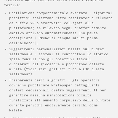
festive:
Profilazione comportamentale avanzata – algoritmi
predittivi analizzano ritmo respiratorio rilevato
da cuffie VR o smartwatch collegati alla
piattaforma; se rilevano segni d’affaticamento
emotivo attivano automaticamente una pausa
consigliata (“Prenditi cinque minuti prima
dell’albero”).
Suggerimenti personalizzati basati sul budget
settimanale – sistemi AI confrontano lo storico
spesa mensile con gli obiettivi fiscali
dichiarati dal giocatore e propongono offerte
mirate (“Solo giri gratuiti fino a €30 questa
settimana”).
Trasparenza degli algoritmi – gli operatori
dovranno pubblicare whitepaper dettaglianti
criteri decisionali dietro suggerimenti AI per
garantire nessuna manipolazione occulta
finalizzata all’aumento compulsivo delle puntate
durante periodhi emotivamente carichi come
Natale.