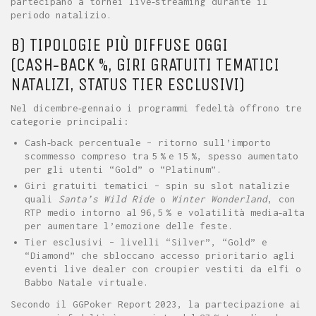
partecipano a tornei live‑streaming durante il
periodo natalizio.
B) TIPOLOGIE PIÙ DIFFUSE OGGI
(CASH‑BACK %, GIRI GRATUITI TEMATICI
NATALIZI, STATUS TIER ESCLUSIVI)
Nel dicembre‑gennaio i programmi fedeltà offrono tre
categorie principali:
Cash‑back percentuale – ritorno sull’importo
scommesso compreso tra 5 % e 15 %, spesso aumentato
per gli utenti “Gold” o “Platinum”.
Giri gratuiti tematici – spin su slot natalizie
quali
Santa’s Wild Ride
o
Winter Wonderland
, con
RTP medio intorno al 96,5 % e volatilità media‑alta
per aumentare l’emozione delle feste.
Tier esclusivi – livelli “Silver”, “Gold” e
“Diamond” che sbloccano accesso prioritario agli
eventi live dealer con croupier vestiti da elfi o
Babbo Natale virtuale.
Secondo il GGPoker Report 2023, la partecipazione ai