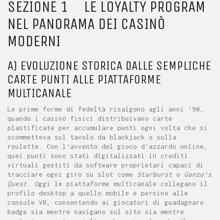
SEZIONE 1 LE LOYALTY PROGRAM
NEL PANORAMA DEI CASINÒ
MODERNI
A) EVOLUZIONE STORICA DALLE SEMPLICHE
CARTE PUNTI ALLE PIATTAFORME
MULTICANALE
Le prime forme di fedeltà risalgono agli anni ‘90,
quando i casinò fisici distribuivano carte
plastificate per accumulare punti ogni volta che si
scommetteva sul tavolo da blackjack o sulla
roulette. Con l’avvento del gioco d’azzardo online,
quei punti sono stati digitalizzati in crediti
virtuali gestiti da software proprietari capaci di
tracciare ogni giro su slot come
Starburst
o
Gonzo’s
Quest
. Oggi le piattaforme multicanale collegano il
profilo desktop a quello mobile e persino alle
console VR, consentendo ai giocatori di guadagnare
badge sia mentre navigano sul sito sia mentre