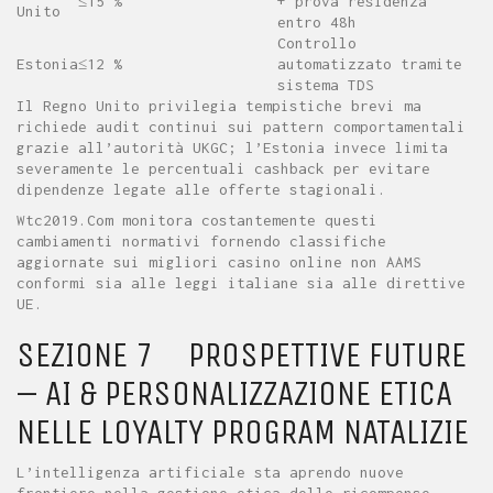
≤15 %
+ prova residenza
Unito
entro 48h
Controllo
Estonia
≤12 %
automatizzato tramite
sistema TDS
Il Regno Unito privilegia tempistiche brevi ma
richiede audit continui sui pattern comportamentali
grazie all’autorità UKGC; l’Estonia invece limita
severamente le percentuali cashback per evitare
dipendenze legate alle offerte stagionali.
Wtc2019.Com monitora costantemente questi
cambiamenti normativi fornendo classifiche
aggiornate sui migliori casino online non AAMS
conformi sia alle leggi italiane sia alle direttive
UE.
SEZIONE 7 PROSPETTIVE FUTURE
– AI & PERSONALIZZAZIONE ETICA
NELLE LOYALTY PROGRAM NATALIZIE
L’intelligenza artificiale sta aprendo nuove
frontiere nella gestione etica delle ricompense