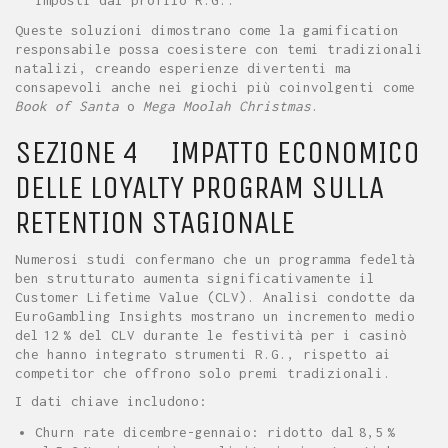
Queste soluzioni dimostrano come la gamification
responsabile possa coesistere con temi tradizionali
natalizi, creando esperienze divertenti ma
consapevoli anche nei giochi più coinvolgenti come
Book of Santa
o
Mega Moolah Christmas
.
SEZIONE 4 IMPATTO ECONOMICO
DELLE LOYALTY PROGRAM SULLA
RETENTION STAGIONALE
Numerosi studi confermano che un programma fedeltà
ben strutturato aumenta significativamente il
Customer Lifetime Value (CLV). Analisi condotte da
EuroGambling Insights mostrano un incremento medio
del 12 % del CLV durante le festività per i casinò
che hanno integrato strumenti R.G., rispetto ai
competitor che offrono solo premi tradizionali.
I dati chiave includono:
Churn rate dicembre-gennaio: ridotto dal 8,5 %