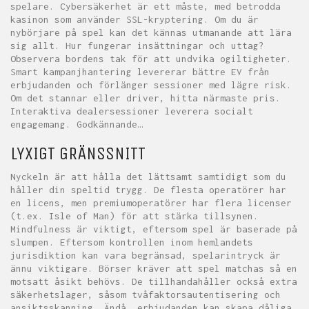
spelare. Cybersäkerhet är ett måste, med betrodda
kasinon som använder SSL-kryptering. Om du är
nybörjare på spel kan det kännas utmanande att lära
sig allt. Hur fungerar insättningar och uttag?
Observera bordens tak för att undvika ogiltigheter.
Smart kampanjhantering levererar bättre EV från
erbjudanden och förlänger sessioner med lägre risk.
Om det stannar eller driver, hitta närmaste pris.
Interaktiva dealersessioner leverera socialt
engagemang. Godkännande…
LYXIGT GRÄNSSNITT
Nyckeln är att hålla det lättsamt samtidigt som du
håller din speltid trygg. De flesta operatörer har
en licens, men premiumoperatörer har flera licenser
(t.ex. Isle of Man) för att stärka tillsynen.
Mindfulness är viktigt, eftersom spel är baserade på
slumpen. Eftersom kontrollen inom hemlandets
jurisdiktion kan vara begränsad, spelarintryck är
ännu viktigare. Börser kräver att spel matchas så en
motsatt åsikt behövs. De tillhandahåller också extra
säkerhetslager, såsom tvåfaktorsautentisering och
ansiktsskanning. Ändå, erbjudanden kan skapa dåliga