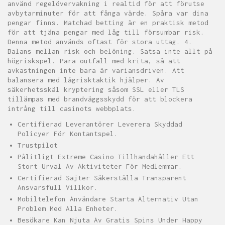
använd regelövervakning i realtid för att förutse
avbytarminuter för att fånga värde. Spåra var dina
pengar finns. Matchad betting är en praktisk metod
för att tjäna pengar med låg till försumbar risk.
Denna metod används oftast för stora uttag. 4.
Balans mellan risk och belöning. Satsa inte allt på
högriskspel. Para outfall med krita, så att
avkastningen inte bara är variansdriven. Att
balansera med lågrisktaktik hjälper. Av
säkerhetsskäl kryptering såsom SSL eller TLS
tillämpas med brandväggsskydd för att blockera
intrång till casinots webbplats.
Certifierad Leverantörer Leverera Skyddad
Policyer För Kontantspel.
Trustpilot
Pålitligt Extreme Casino Tillhandahåller Ett
Stort Urval Av Aktiviteter För Medlemmar.
Certifierad Sajter Säkerställa Transparent
Ansvarsfull Villkor.
Mobiltelefon Användare Starta Alternativ Utan
Problem Med Alla Enheter.
Besökare Kan Njuta Av Gratis Spins Under Happy