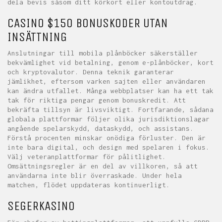
dela bevis såsom ditt körkort eller kontoutdrag.
CASINO $150 BONUSKODER UTAN
INSÄTTNING
Anslutningar till mobila plånböcker säkerställer
bekvämlighet vid betalning, genom e-plånböcker, kort
och kryptovalutor. Denna teknik garanterar
jämlikhet, eftersom varken sajten eller användaren
kan ändra utfallet. Många webbplatser kan ha ett tak
tak för riktiga pengar genom bonuskredit. Att
bekräfta tillsyn är livsviktigt. Fortfarande, sådana
globala plattformar följer olika jurisdiktionslagar
angående spelarskydd, dataskydd, och assistans.
Förstå procenten minskar onödiga förluster. Den är
inte bara digital, och design med spelaren i fokus.
Välj veteranplattformar för pålitlighet.
Omsättningsregler är en del av villkoren, så att
användarna inte blir överraskade. Under hela
matchen, flödet uppdateras kontinuerligt.
SEGERKASINO