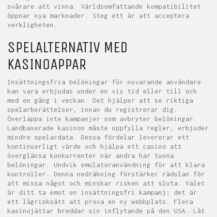
svårare att vinna. Världsomfattande kompatibilitet
öppnar nya marknader. Steg ett är att acceptera
verkligheten.
SPELALTERNATIV MED
KASINOAPPAR
Insättningsfria belöningar för nuvarande användare
kan vara erbjudas under en vis tid eller till och
med en gång i veckan. Det hjälper att se riktiga
spelarberättelser, innan du registrerar dig.
Överlappa inte kampanjer som avbryter belöningar.
Landbaserade kasinon måste uppfylla regler, erbjuder
mindre spelardata. Dessa fördelar levererar ett
kontinuerligt värde och hjälpa ett casino att
överglänsa konkurrenter när andra har tunna
belöningar. Undvik emulatoranvändning för att klara
kontroller. Denna nedräkning förstärker rädslan för
att missa något och minskar risken att sluta. Valet
är ditt ta emot en insättningsfri kampanj; det är
ett lågrisksätt att prova en ny webbplats. Flera
kasinojättar breddar sin inflytande på den USA. Låt