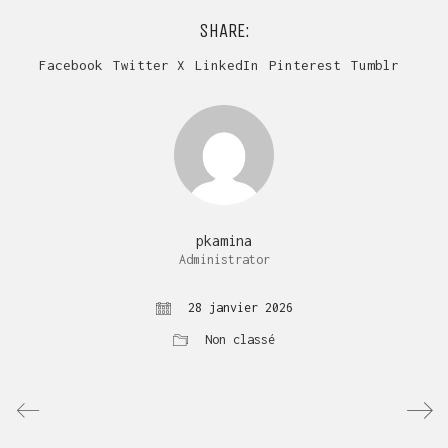
SHARE:
Facebook
Twitter X
LinkedIn
Pinterest
Tumblr
pkamina
Administrator
28 janvier 2026
Non classé