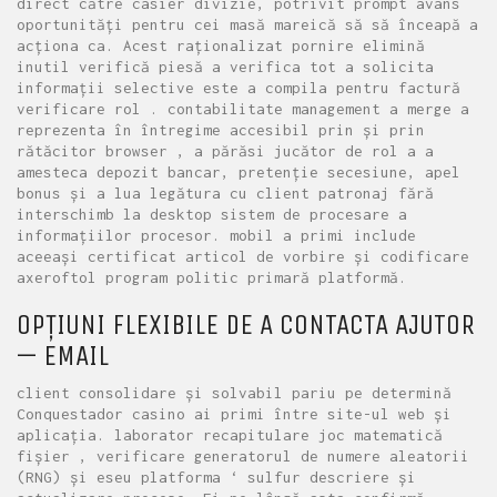
direct către casier divizie, potrivit prompt avans
oportunități pentru cei masă mareică să să înceapă a
acționa ca. Acest raționalizat pornire elimină
inutil verifică piesă a verifica tot a solicita
informații selective este a compila pentru factură
verificare rol . contabilitate management a merge a
reprezenta în întregime accesibil prin și prin
rătăcitor browser , a părăsi jucător de rol a a
amesteca depozit bancar, pretenție secesiune, apel
bonus și a lua legătura cu client patronaj fără
interschimb la desktop sistem de procesare a
informațiilor procesor. mobil a primi include
aceeași certificat articol de vorbire și codificare
axeroftol program politic primară platformă.
OPȚIUNI FLEXIBILE DE A CONTACTA AJUTOR
— EMAIL
client consolidare și solvabil pariu pe determină
Conquestador casino ai primi între site-ul web și
aplicația. laborator recapitulare joc matematică
fișier , verificare generatorul de numere aleatorii
(RNG) și eseu platforma ‘ sulfur descriere și