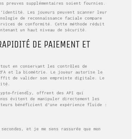
es preuves supplémentaires soient fournies.
d’identité. Les joueurs peuvent scanner leur
hnologie de reconnaissance faciale compare
ervices de conformité. Cette méthode réduit
intenant un haut niveau de sécurité.
RAPIDITÉ DE PAIEMENT ET
 tout en conservant les contrôles de
2FA et la biométrie. Le joueur autorise le
uffit de valider son empreinte digitale. Le
rité.
ypto‑friendly, offrent des API qui
inos évitent de manipuler directement les
ateurs bénéficient d’une expérience fluide :
5 secondes, et je me sens rassurée que mon