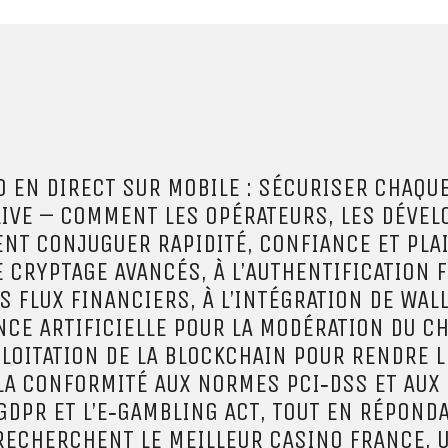
O EN DIRECT SUR MOBILE : SÉCURISER CHAQU
LIVE – COMMENT LES OPÉRATEURS, LES DÉVEL
NT CONJUGUER RAPIDITÉ, CONFIANCE ET PLAI
 CRYPTAGE AVANCÉS, À L’AUTHENTIFICATION F
S FLUX FINANCIERS, À L’INTÉGRATION DE WALL
ENCE ARTIFICIELLE POUR LA MODÉRATION DU CH
XPLOITATION DE LA BLOCKCHAIN POUR RENDRE L
LA CONFORMITÉ AUX NORMES PCI‑DSS ET AU
 GDPR ET L’E‑GAMBLING ACT, TOUT EN RÉPON
RECHERCHENT LE MEILLEUR CASINO FRANCE, U