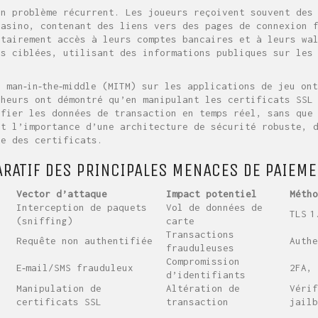
un problème récurrent. Les joueurs reçoivent souvent des 
casino, contenant des liens vers des pages de connexion 
ntairement accès à leurs comptes bancaires et à leurs wa
us ciblées, utilisant des informations publiques sur les
 man‑in‑the‑middle (MITM) sur les applications de jeu on
cheurs ont démontré qu’en manipulant les certificats SSL
ifier les données de transaction en temps réel, sans que
nt l’importance d’une architecture de sécurité robuste, 
te des certificats.
RATIF DES PRINCIPALES MENACES DE PAIEME
Vector d’attaque
Impact potentiel
Métho
Interception de paquets
Vol de données de
TLS 1
(sniffing)
carte
Transactions
Requête non authentifiée
Authe
frauduleuses
Compromission
E‑mail/SMS frauduleux
2FA, 
d’identifiants
Manipulation de
Altération de
Vérif
certificats SSL
transaction
jailb