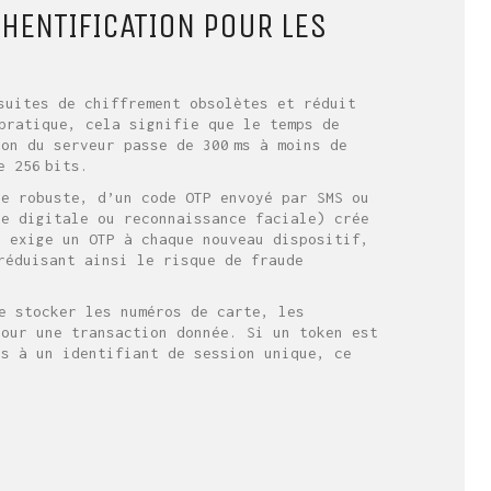
THENTIFICATION POUR LES
suites de chiffrement obsolètes et réduit
pratique, cela signifie que le temps de
ion du serveur passe de 300 ms à moins de
e 256 bits.
se robuste, d’un code OTP envoyé par SMS ou
te digitale ou reconnaissance faciale) crée
e exige un OTP à chaque nouveau dispositif,
réduisant ainsi le risque de fraude
e stocker les numéros de carte, les
pour une transaction donnée. Si un token est
és à un identifiant de session unique, ce