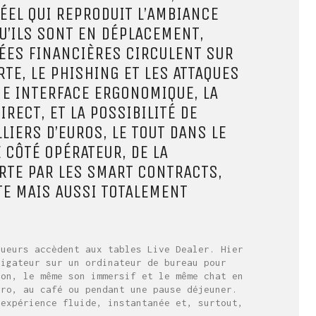
ÉEL QUI REPRODUIT L’AMBIANCE
QU’ILS SONT EN DÉPLACEMENT,
NÉES FINANCIÈRES CIRCULENT SUR
RTE, LE PHISHING ET LES ATTAQUES
NE INTERFACE ERGONOMIQUE, LA
IRECT, ET LA POSSIBILITÉ DE
IERS D’EUROS, LE TOUT DANS LE
 CÔTÉ OPÉRATEUR, DE LA
ERTE PAR LES SMART CONTRACTS,
TE MAIS AUSSI TOTALEMENT
oueurs accèdent aux tables Live Dealer. Hier
vigateur sur un ordinateur de bureau pour
ion, le même son immersif et le même chat en
tro, au café ou pendant une pause déjeuner.
 expérience fluide, instantanée et, surtout,