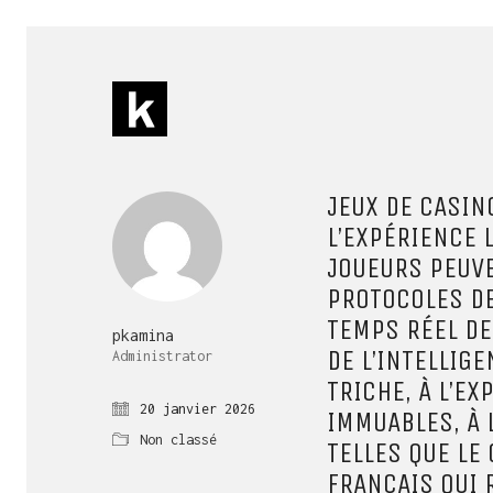
JEUX DE CASIN
L’EXPÉRIENCE 
JOUEURS PEUVE
PROTOCOLES DE
TEMPS RÉEL DE
pkamina
DE L’INTELLIG
Administrator
TRICHE, À L’E
20 janvier 2026
IMMUABLES, À 
Non classé
TELLES QUE LE
FRANÇAIS QUI 