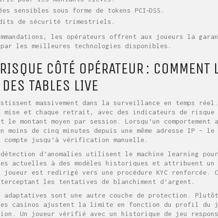
ées sensibles sous forme de tokens PCI‑DSS.
dits de sécurité trimestriels.
ommandations, les opérateurs offrent aux joueurs la gara
 par les meilleures technologies disponibles.
 RISQUE CÔTÉ OPÉRATEUR : COMMENT 
 DES TABLES LIVE
estissent massivement dans la surveillance en temps réel
e mise et chaque retrait, avec des indicateurs de risque
et le montant moyen par session. Lorsqu’un comportement 
en moins de cinq minutes depuis une même adresse IP – le
e compte jusqu’à vérification manuelle.
 détection d’anomalies utilisent le machine learning pou
ées actuelles à des modèles historiques et attribuent un
e joueur est redirigé vers une procédure KYC renforcée. 
nterceptant les tentatives de blanchiment d’argent.
e adaptatives sont une autre couche de protection. Plutô
les casinos ajustent la limite en fonction du profil du 
tion. Un joueur vérifié avec un historique de jeu respon