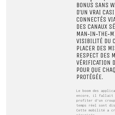
BONUS SANS WA
D’UN VRAI CAS
CONNECTÉS VIA
DES CANAUX SÉ
MAN‑IN‑THE‑MI
VISIBILITÉ DU 
PLACER DES MI
RESPECT DES M
VÉRIFICATION 
POUR QUE CHAQ
PROTÉGÉE.
Le boom des applic
encore, il fallait
profiter d’un crou
temps réel sont di
Cette mobilité a c