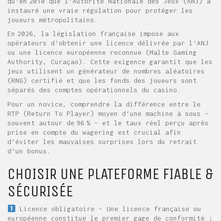
qu’en 2010 que l’Autorité Nationale des Jeux (ANJ) a
instauré une vraie régulation pour protéger les
joueurs métropolitains.
En 2026, la législation française impose aux
opérateurs d’obtenir une licence délivrée par l’ANJ
ou une licence européenne reconnue (Malte Gaming
Authority, Curaçao). Cette exigence garantit que les
jeux utilisent un générateur de nombres aléatoires
(RNG) certifié et que les fonds des joueurs sont
séparés des comptes opérationnels du casino.
Pour un novice, comprendre la différence entre le
RTP (Return To Player) moyen d’une machine à sous –
souvent autour de 96 % – et le taux réel perçu après
prise en compte du wagering est crucial afin
d’éviter les mauvaises surprises lors du retrait
d’un bonus.
CHOISIR UNE PLATEFORME FIABLE &
SÉCURISÉE
Licence obligatoire – Une licence française ou
européenne constitue le premier gage de conformité ;