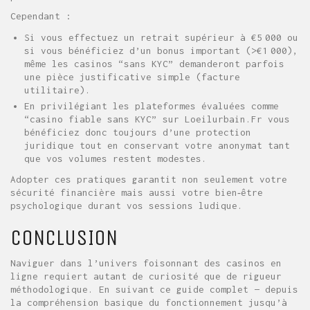
Cependant :
Si vous effectuez un retrait supérieur à €5 000 ou
si vous bénéficiez d’un bonus important (>€1 000),
même les casinos “sans KYC” demanderont parfois
une pièce justificative simple (facture
utilitaire).
En privilégiant les plateformes évaluées comme
“casino fiable sans KYC” sur Loeilurbain.Fr vous
bénéficiez donc toujours d’une protection
juridique tout en conservant votre anonymat tant
que vos volumes restent modestes.
Adopter ces pratiques garantit non seulement votre
sécurité financière mais aussi votre bien‑être
psychologique durant vos sessions ludique.
CONCLUSION
Naviguer dans l’univers foisonnant des casinos en
ligne requiert autant de curiosité que de rigueur
méthodologique. En suivant ce guide complet — depuis
la compréhension basique du fonctionnement jusqu’à