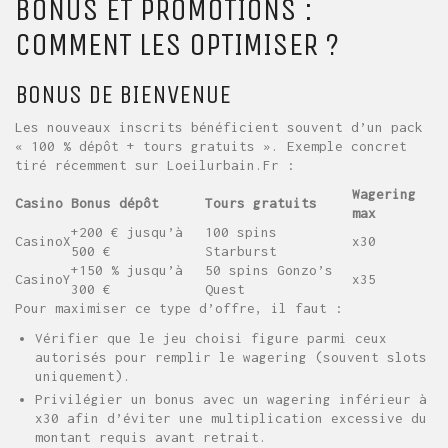
BONUS ET PROMOTIONS :
COMMENT LES OPTIMISER ?
BONUS DE BIENVENUE
Les nouveaux inscrits bénéficient souvent d’un pack
« 100 % dépôt + tours gratuits ». Exemple concret
tiré récemment sur Loeilurbain.Fr :
Wagering
Casino
Bonus dépôt
Tours gratuits
max
+200 € jusqu’à
100 spins
CasinoX
x30
500 €
Starburst
+150 % jusqu’à
50 spins Gonzo’s
CasinoY
x35
300 €
Quest
Pour maximiser ce type d’offre, il faut :
Vérifier que le jeu choisi figure parmi ceux
autorisés pour remplir le wagering (souvent slots
uniquement).
Privilégier un bonus avec un wagering inférieur à
x30 afin d’éviter une multiplication excessive du
montant requis avant retrait.