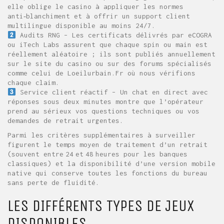
elle oblige le casino à appliquer les normes
anti‑blanchiment et à offrir un support client
multilingue disponible au moins 24/7.
Audits RNG – Les certificats délivrés par eCOGRA
ou iTech Labs assurent que chaque spin ou main est
réellement aléatoire ; ils sont publiés annuellement
sur le site du casino ou sur des forums spécialisés
comme celui de Loeilurbain.Fr où nous vérifions
chaque claim.
Service client réactif – Un chat en direct avec
réponses sous deux minutes montre que l’opérateur
prend au sérieux vos questions techniques ou vos
demandes de retrait urgentes.
Parmi les critères supplémentaires à surveiller
figurent le temps moyen de traitement d’un retrait
(souvent entre 24 et 48 heures pour les banques
classiques) et la disponibilité d’une version mobile
native qui conserve toutes les fonctions du bureau
sans perte de fluidité.
LES DIFFÉRENTS TYPES DE JEUX
DISPONIBLES