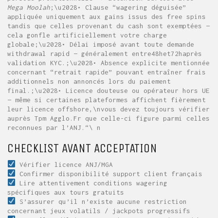
Mega Moolah
;\u2028• Clause “wagering déguisée”
appliquée uniquement aux gains issus des free spins
tandis que celles provenant du cash sont exemptées —
cela gonfle artificiellement votre charge
globale;\u2028• Délai imposé avant toute demande
withdrawal rapid — généralement entre48het72haprès
validation KYC.;\u2028• Absence explicite mentionnée
concernant “retrait rapide” pouvant entraîner frais
additionnels non annoncés lors du paiement
final.;\u2028• Licence douteuse ou opérateur hors UE
— même si certaines plateformes affichent fièrement
leur licence offshore,\nvous devez toujours vérifier
auprès Tpm Agglo.Fr que celle-ci figure parmi celles
reconnues par l’ANJ.“\ n
CHECKLIST AVANT ACCEPTATION
Vérifier licence ANJ/MGA
Confirmer disponibilité support client français
Lire attentivement conditions wagering
spécifiques aux tours gratuits
S’assurer qu’il n’existe aucune restriction
concernant jeux volatils / jackpots progressifs