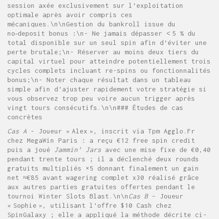
session axée exclusivement sur l’exploitation
optimale après avoir compris ces
mécaniques.\n\nGestion du bankroll issue du
no‑deposit bonus :\n- Ne jamais dépasser < 5 % du
total disponible sur un seul spin afin d’éviter une
perte brutale;\n- Réserver au moins deux tiers du
capital virtuel pour atteindre potentiellement trois
cycles complets incluant re-spins ou fonctionnalités
bonus;\n- Noter chaque résultat dans un tableau
simple afin d’ajuster rapidement votre stratégie si
vous observez trop peu voire aucun trigger après
vingt tours consécutifs.\n\n### Études de cas
concrètes
Cas A
– Joueur « Alex », inscrit via Tpm Agglo.Fr
chez MegaWin Paris : a reçu €12 free spin credit
puis a joué
Jammin’ Jars
avec une mise fixe de €0,40
pendant trente tours ; il a déclenché deux rounds
gratuits multipliés ×5 donnant finalement un gain
net ≈€85 avant wagering complet x30 réalisé grâce
aux autres parties gratuites offertes pendant le
tournoi Winter Slots Blast.\n\n
Cas B
– Joueur
« Sophie », utilisant l’offre $10 Cash chez
SpinGalaxy ; elle a appliqué la méthode décrite ci-