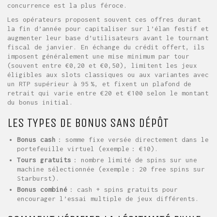
concurrence est la plus féroce.
Les opérateurs proposent souvent ces offres durant
la fin d’année pour capitaliser sur l’élan festif et
augmenter leur base d’utilisateurs avant le tournant
fiscal de janvier. En échange du crédit offert, ils
imposent généralement une mise minimum par tour
(souvent entre €0,20 et €0,50), limitent les jeux
éligibles aux slots classiques ou aux variantes avec
un RTP supérieur à 95 %, et fixent un plafond de
retrait qui varie entre €20 et €100 selon le montant
du bonus initial.
LES TYPES DE BONUS SANS DÉPÔT
Bonus cash
: somme fixe versée directement dans le
portefeuille virtuel (exemple : €10).
Tours gratuits
: nombre limité de spins sur une
machine sélectionnée (exemple : 20 free spins sur
Starburst).
Bonus combiné
: cash + spins gratuits pour
encourager l’essai multiple de jeux différents.