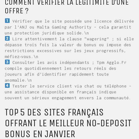
COMMENT VÉRIFIER LA LÉGITIMITÉ D’UNE
OFFRE ?
Vérifier que le site possède une licence délivrée
par l’ANJ ou Malta Gaming Authority – cela garantit
une protection juridique solide.\n
Lire attentivement la clause “wagering” ; si elle
dépasse trois fois la valeur du bonus ou impose des
restrictions excessives sur les jeux progressifs,
méfiez‑vous.\n
Consulter les avis indépendants ; Tpm Agglo.Fr
compile quotidiennement les retours réels des
joueurs afin d’identifier rapidement toute
anomalie.\n
Tester le service client via chat ou téléphone –
une assistance disponible en français indique
souvent un sérieux engagement envers la communauté.
TOP 5 DES SITES FRANÇAIS
OFFRANT LE MEILLEUR NO‑DEPOSIT
BONUS EN JANVIER