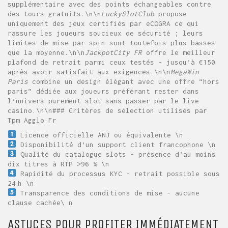
supplémentaire avec des points échangeables contre
des tours gratuits.\n\n
LuckySlotClub
propose
uniquement des jeux certifiés par eCOGRA ce qui
rassure les joueurs soucieux de sécurité ; leurs
limites de mise par spin sont toutefois plus basses
que la moyenne.\n\n
JackpotCity FR
offre le meilleur
plafond de retrait parmi ceux testés – jusqu’à €150
après avoir satisfait aux exigences.\n\n
MegaWin
Paris
combine un design élégant avec une offre “hors
paris” dédiée aux joueurs préférant rester dans
l’univers purement slot sans passer par le live
casino.\n\n### Critères de sélection utilisés par
Tpm Agglo.Fr
Licence officielle ANJ ou équivalente \n
Disponibilité d’un support client francophone \n
Qualité du catalogue slots – présence d’au moins
dix titres à RTP >96 % \n
Rapidité du processus KYC – retrait possible sous
24 h \n
Transparence des conditions de mise – aucune
clause cachée\ n
ASTUCES POUR PROFITER IMMÉDIATEMENT