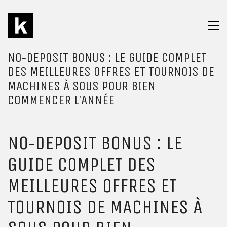
NO‑DEPOSIT BONUS : LE GUIDE COMPLET
DES MEILLEURES OFFRES ET TOURNOIS DE
MACHINES À SOUS POUR BIEN
COMMENCER L’ANNÉE
NO‑DEPOSIT BONUS : LE
GUIDE COMPLET DES
MEILLEURES OFFRES ET
TOURNOIS DE MACHINES À