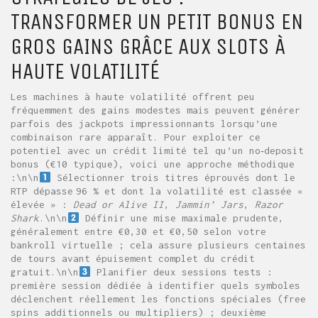
TRANSFORMER UN PETIT BONUS EN
GROS GAINS GRÂCE AUX SLOTS À
HAUTE VOLATILITÉ
Les machines à haute volatilité offrent peu
fréquemment des gains modestes mais peuvent générer
parfois des jackpots impressionnants lorsqu’une
combinaison rare apparaît. Pour exploiter ce
potentiel avec un crédit limité tel qu’un no‑deposit
bonus (€10 typique), voici une approche méthodique
:\n\n
Sélectionner trois titres éprouvés dont le
RTP dépasse 96 % et dont la volatilité est classée «
élevée » :
Dead or Alive II
,
Jammin’ Jars
,
Razor
Shark
.\n\n
Définir une mise maximale prudente,
généralement entre €0,30 et €0,50 selon votre
bankroll virtuelle ; cela assure plusieurs centaines
de tours avant épuisement complet du crédit
gratuit.\n\n
Planifier deux sessions tests :
première session dédiée à identifier quels symboles
déclenchent réellement les fonctions spéciales (free
spins additionnels ou multipliers) ; deuxième