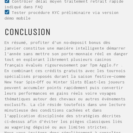
Contrôler délai moyen traitement retrait rapide
indiqué dans FAQ
Tester procédure KYC préliminaire via version
démo mobile
CONCLUSION
En résumé, profiter d’un no‑deposit bonus dès
janvier constitue une manière intelligente démarrer
l’année sans mettre son porte-monnaie réel en danger
tout en explorant librement plusieurs casinos
français évalués rigoureusement par Tpm Agglo.Fr .
En combinant ces crédits gratuits avec les tournois
spécialisés proposés durant la saison festive—comme
New Year Spin‑Off ou Winter Slots Blast—les joueurs
peuvent accumuler points rapidement puis convertir
leurs performances en gains réels voire voyages
thématiques autour des chevaux ou autres événements
exclusifs. La clé réside toutefois dans une lecture
minutieuse des conditions cachées et dans
l’application disciplinée des stratégies décrites
ci‑dessus afin d’éviter los pièges classiques liés
au wagering déguisé ou aux limites strictes.
Nous vous invitons donc régulièrement à consulter