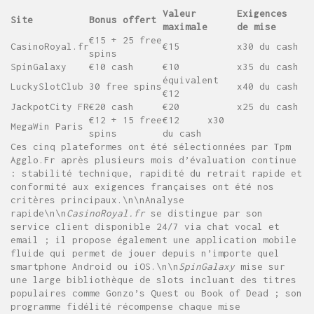
Valeur
Exigences
Site
Bonus offert
maximale
de mise
€15 + 25 free
CasinoRoyal.fr
€15
x30 du cash
spins
SpinGalaxy
€10 cash
€10
x35 du cash
équivalent
LuckySlotClub
30 free spins
x40 du cash
€12
JackpotCity FR
€20 cash
€20
x25 du cash
€12 + 15 free
€12 x30
MegaWin Paris
spins
du cash
Ces cinq plateformes ont été sélectionnées par Tpm
Agglo.Fr après plusieurs mois d’évaluation continue
: stabilité technique, rapidité du retrait rapide et
conformité aux exigences françaises ont été nos
critères principaux.\n\nAnalyse
rapide\n\n
CasinoRoyal.fr
se distingue par son
service client disponible 24/7 via chat vocal et
email ; il propose également une application mobile
fluide qui permet de jouer depuis n’importe quel
smartphone Android ou iOS.\n\n
SpinGalaxy
mise sur
une large bibliothèque de slots incluant des titres
populaires comme Gonzo’s Quest ou Book of Dead ; son
programme fidélité récompense chaque mise