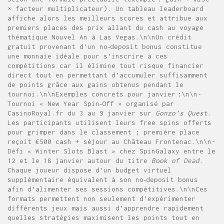
× facteur multiplicateur). Un tableau leaderboard
affiche alors les meilleurs scores et attribue aux
premiers places des prix allant du cash au voyage
thématique Nouvel An à Las Vegas.\n\nUn crédit
gratuit provenant d’un no‑deposit bonus constitue
une monnaie idéale pour s’inscrire à ces
compétitions car il élimine tout risque financier
direct tout en permettant d’accumuler suffisamment
de points grâce aux gains obtenus pendant le
tournoi.\n\nExemples concrets pour janvier :\n\n-
Tournoi « New Year Spin‑Off » organisé par
CasinoRoyal.fr du 3 au 9 janvier sur
Gonzo’s Quest
.
Les participants utilisent leurs free spins offerts
pour grimper dans le classement ; première place
reçoit €500 cash + séjour au Château Frontenac.\n\n-
Défi « Winter Slots Blast » chez SpinGalaxy entre le
12 et le 18 janvier autour du titre
Book of Dead
.
Chaque joueur dispose d’un budget virtuel
supplémentaire équivalent à son no‑deposit bonus
afin d’alimenter ses sessions compétitives.\n\nCes
formats permettent non seulement d’expérimenter
différents jeux mais aussi d’apprendre rapidement
quelles stratégies maximisent les points tout en