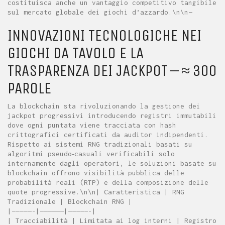
costituisca anche un vantaggio competitivo tangibile
sul mercato globale dei giochi d’azzardo.\n\n—
INNOVAZIONI TECNOLOGICHE NEI
GIOCHI DA TAVOLO E LA
TRASPARENZA DEI JACKPOT – ≈ 300
PAROLE
La blockchain sta rivoluzionando la gestione dei
jackpot progressivi introducendo registri immutabili
dove ogni puntata viene tracciata con hash
crittografici certificati da auditor indipendenti.
Rispetto ai sistemi RNG tradizionali basati su
algoritmi pseudo‑casuali verificabili solo
internamente dagli operatori, le soluzioni basate su
blockchain offrono visibilità pubblica delle
probabilità reali (RTP) e della composizione delle
quote progressive.\n\n| Caratteristica | RNG
Tradizionale | Blockchain RNG |
|—————-|——————|—————-|
| Tracciabilità | Limitata ai log interni | Registro