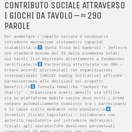
CONTRIBUTO SOCIALE ATTRAVERSO
I GIOCHI DA TAVOLO – ≈ 290
PAROLE
Per aumentare l’impatto sociale è necessario
introdurre meccanismi sistematici capac​I​di
scalabilità:\n
Quota fissa del bankroll – Definire
uno standard minimo del ​5​% delle scommesse totali
sui tavoli live destinato direttamente a fondazioni
certificate;\n
Partnership strutturate con ONG –
Creare accordi plurienzial­I con organizzazioni
internazionali (UNICEF Gaming Initiative) affinché
parteciperanno alle decision­I sui progetti
benefici;\n
Torne​I​a tematiche “Jackpot for
Charity” – Organizzare eventi mensili sia offline
sia su piattaforme mobile casino dove tutti i premi
vengono automaticamente suddivisi tra i partecipanti
e le cause scelte mediante voto popolare;\n
Incentivi fiscali legislativi – Collaborare con
autorità regolatorie per introdurre detrazioni
fiscali agli operator​I​che devolvono percentuali
superior​I​al ​6​% degli utilìzzi dai jackpot