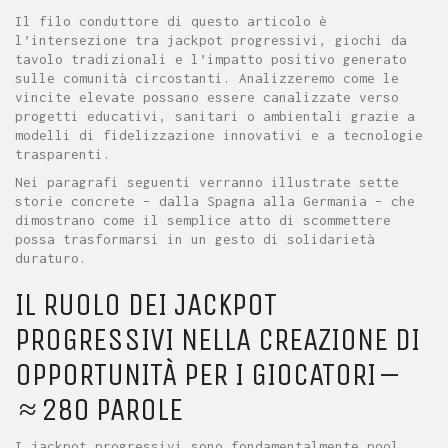
Il filo conduttore di questo articolo è
l’intersezione tra jackpot progressivi, giochi da
tavolo tradizionali e l’impatto positivo generato
sulle comunità circostanti. Analizzeremo come le
vincite elevate possano essere canalizzate verso
progetti educativi, sanitari o ambientali grazie a
modelli di fidelizzazione innovativi e a tecnologie
trasparenti.
Nei paragrafi seguenti verranno illustrate sette
storie concrete – dalla Spagna alla Germania – che
dimostrano come il semplice atto di scommettere
possa trasformarsi in un gesto di solidarietà
duraturo.
IL RUOLO DEI JACKPOT
PROGRESSIVI NELLA CREAZIONE DI
OPPORTUNITÀ PER I GIOCATORI –
≈ 280 PAROLE
I jackpot progressivi sono fondamentalmente pool