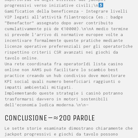
progressivi verso iniziative civili;\n
Gamification della beneficenza – Integrare livelli
VIP legati all’attività filantropica (es.: badge
“Benefactor” assegnato dopo aver contribuito
cumulativamente più de €10 000).\n\nA medio termine
si prevede l’arrivo di normative europee volte a
incentivare formalmente queste pratiche mediante
licenze operative preferenziali per gli operator​I​che
rispettino criterii CSR avanzati nei giochi da
tavolo online.
Una rete coordinata fra operator​I​di lista casino
online non AAMS può facilitare lo scambio best
practice creando un hub condiviso dove monitorare
KPI social quali numero beneficiari raggiunti o
impatti ambientali mitigati.
Implementando queste strategie i casinò potranno
trasformarsi davvero in motori sostenibili
dell’economia ludica moderna.\n\n—
CONCLUSIONE – ≈ 200 PAROLE
Le sette storie esaminate dimostrano chiaramente che
jackpot progressivi e giochi da tavolo possono