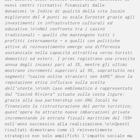
nuovi centri ricreativi finanziati dalle
donazioni.\n
Indice di qualità della vita locale
migliorato del
4 punti
su scala Eurostat grazie agli
investimenti in infrastrutture culturali ed
educative.\n\nNel confronto tra i casinò
tradizionali — quelli che mantengono tutti i
profitti internamente — e quelli con politiche
attive di reinvestimento emerge una differenza
sostanziale nella capacità attrattiva verso turisti
domestici ed esteri. I primi registrano una crescita
annua degli incassi pari al
3%
, mentre gli ultimi
mostrano incrementi superiori al
9%
, soprattutto nei
segmenti “casino online stranieri non AAMS” dove la
reputazione etica influisce sulla scelta
dell’utente.\n\nUn caso emblematico è rappresentato
dal “Casinò Riviera” situato sulla costa ligure:
grazie alla sua partnership con ONG locali ha
finanziato la ristrutturazione del porto turistico;
quest’opera ha attratto nuove imbarcazioni private
incrementando le entrate fiscali marittime del
15%
*
nell’anno successivo alla realizzazione.\n\nQuesti
risultati dimostrano come il reinvestimento
strategico non solo amplifichi l’impatto sociale ma