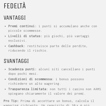
FEDELTÀ
VANTAGGI
Premi continui
: i punti si accumulano anche con
piccole scommesse.
Livelli di status
: più giochi, più vantaggi
esclusivi.
Cashback
: restituisce parte delle perdite,
riducendo il rischio.
SVANTAGGI
Scadenza punti
: alcuni siti cancellano i punti
dopo pochi mesi.
Condizioni di scommessa
: i bonus possono
richiedere un alto wagering.
Trasparenza limitata
: non tutti i casino non AAMS
spiegano chiaramente il valore dei premi.
Pro Tip:
Prima di accettare un bonus, calcola il
wagering richiesto. Un requisito di 30 x è più