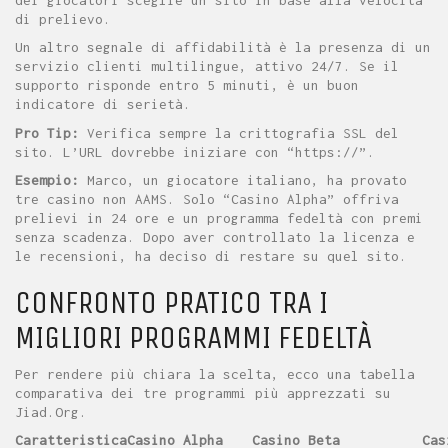
di prelievo.
Un altro segnale di affidabilità è la presenza di un
servizio clienti multilingue, attivo 24/7. Se il
supporto risponde entro 5 minuti, è un buon
indicatore di serietà.
Pro Tip:
Verifica sempre la crittografia SSL del
sito. L’URL dovrebbe iniziare con “https://”.
Esempio:
Marco, un giocatore italiano, ha provato
tre casino non AAMS. Solo “Casino Alpha” offriva
prelievi in 24 ore e un programma fedeltà con premi
senza scadenza. Dopo aver controllato la licenza e
le recensioni, ha deciso di restare su quel sito.
CONFRONTO PRATICO TRA I
MIGLIORI PROGRAMMI FEDELTÀ
Per rendere più chiara la scelta, ecco una tabella
comparativa dei tre programmi più apprezzati su
Jiad.Org.
Caratteristica
Casino Alpha
Casino Beta
Cas